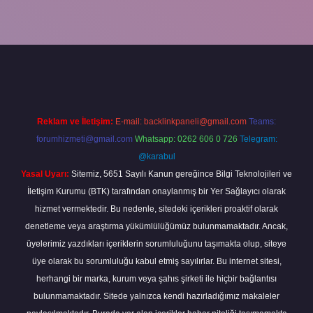
bet güncel
tulipbet.online
Reklam ve İletişim:
E-mail:
backlinkpaneli@gmail.com
Teams:
forumhizmeti@gmail.com
Whatsapp: 0262 606 0 726
Telegram:
@karabul
Yasal Uyarı:
Sitemiz, 5651 Sayılı Kanun gereğince Bilgi Teknolojileri ve
İletişim Kurumu (BTK) tarafından onaylanmış bir Yer Sağlayıcı olarak
hizmet vermektedir. Bu nedenle, sitedeki içerikleri proaktif olarak
denetleme veya araştırma yükümlülüğümüz bulunmamaktadır. Ancak,
üyelerimiz yazdıkları içeriklerin sorumluluğunu taşımakta olup, siteye
üye olarak bu sorumluluğu kabul etmiş sayılırlar. Bu internet sitesi,
herhangi bir marka, kurum veya şahıs şirketi ile hiçbir bağlantısı
bulunmamaktadır. Sitede yalnızca kendi hazırladığımız makaleler