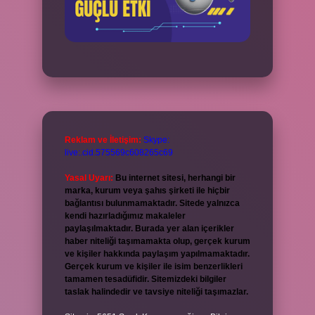
Reklam ve İletişim:
Skype:
live:.cid.575569c608265c69
Yasal Uyarı:
Bu internet sitesi, herhangi bir
marka, kurum veya şahıs şirketi ile hiçbir
bağlantısı bulunmamaktadır. Sitede yalnızca
kendi hazırladığımız makaleler
paylaşılmaktadır. Burada yer alan içerikler
haber niteliği taşımamakta olup, gerçek kurum
ve kişiler hakkında paylaşım yapılmamaktadır.
Gerçek kurum ve kişiler ile isim benzerlikleri
tamamen tesadüfidir. Sitemizdeki bilgiler
taslak halindedir ve tavsiye niteliği taşımazlar.