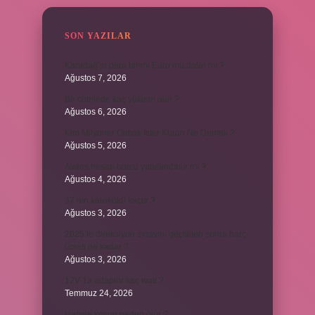
SON YAZILAR
Karadağ’ın para birimi Euro mu dolar mı ?
Ağustos 7, 2026
Bir cümlede kaç yüklem olur ?
Ağustos 6, 2026
Kim Milyoner Olmak İster Kuran Ne Demek ?
Ağustos 5, 2026
Avans hesap borcu yapılandırılır mı ?
Ağustos 4, 2026
37 nin karekökü kaçtır ?
Ağustos 3, 2026
2025’te direksiyon sınavını geçtikten sonra harç
ücreti ne kadar ?
Ağustos 3, 2026
12V 1a adaptör kaç watt ?
Temmuz 24, 2026
Hamile koyun neden ölür ?