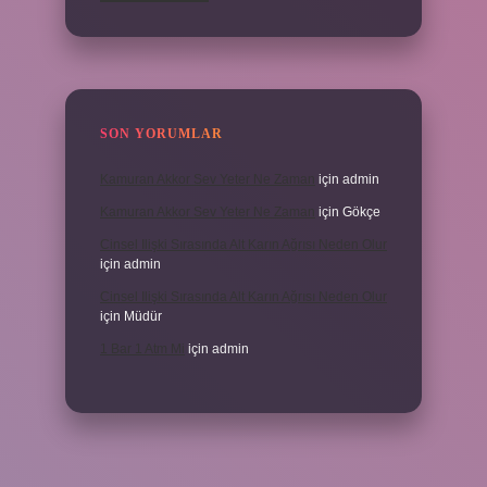
SON YORUMLAR
Kamuran Akkor Sev Yeter Ne Zaman
için
admin
Kamuran Akkor Sev Yeter Ne Zaman
için
Gökçe
Cinsel Ilişki Sırasında Alt Karın Ağrısı Neden Olur
için
admin
Cinsel Ilişki Sırasında Alt Karın Ağrısı Neden Olur
için
Müdür
1 Bar 1 Atm Mi
için
admin