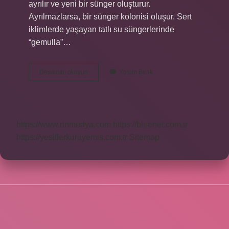
ayrılır ve yeni bir sünger oluşturur.
Ayrılmazlarsa, bir sünger kolonisi oluşur. Sert
iklimlerde yaşayan tatlı su süngerlerinde
“gemulla”…
Süngerin
Devamını okuyun
Yorum Bırak
Içinde
Ne
Var
https://www.rinmedya.com
https://bluenet.com.tr
https://yesillerkuruyemis.com.tr
Sitemap
SIDEBAR