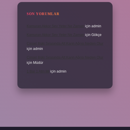
SON YORUMLAR
Kamuran Akkor Sev Yeter Ne Zaman
için
admin
Kamuran Akkor Sev Yeter Ne Zaman
için
Gökçe
Cinsel Ilişki Sırasında Alt Karın Ağrısı Neden Olur
için
admin
Cinsel Ilişki Sırasında Alt Karın Ağrısı Neden Olur
için
Müdür
1 Bar 1 Atm Mi
için
admin