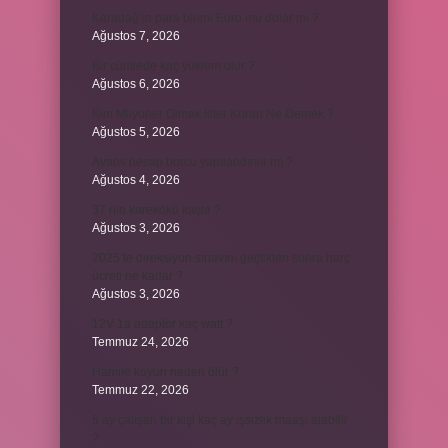
Karadağ’ın para birimi Euro mu dolar mı ?
Ağustos 7, 2026
Bir cümlede kaç yüklem olur ?
Ağustos 6, 2026
Kim Milyoner Olmak İster Kuran Ne Demek ?
Ağustos 5, 2026
Avans hesap borcu yapılandırılır mı ?
Ağustos 4, 2026
37 nin karekökü kaçtır ?
Ağustos 3, 2026
2025’te direksiyon sınavını geçtikten sonra harç
ücreti ne kadar ?
Ağustos 3, 2026
12V 1a adaptör kaç watt ?
Temmuz 24, 2026
Hamile koyun neden ölür ?
Temmuz 22, 2026
6 ay çalışan bir kişi kaç ay işsizlik maaşı alabilir
?