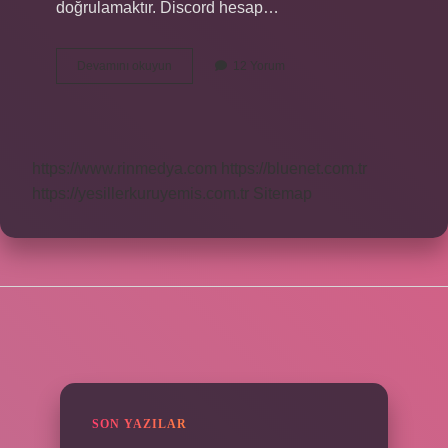
doğrulamaktır. Discord hesap…
Dc
Devamını okuyun
12 Yorum
Kayıt
Nasıl
Yapılır
https://www.rinmedya.com
https://bluenet.com.tr
https://yesillerkuruyemis.com.tr
Sitemap
SIDEBAR
SON YAZILAR