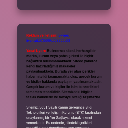
Reklam ve İletişim:
Skype:
live:.cid.575569c608265c69
Yasal Uyarı:
Bu internet sitesi, herhangi bir
marka, kurum veya şahıs şirketi ile hiçbir
bağlantısı bulunmamaktadır. Sitede yalnızca
kendi hazırladığımız makaleler
paylaşılmaktadır. Burada yer alan içerikler
haber niteliği taşımamakta olup, gerçek kurum
ve kişiler hakkında paylaşım yapılmamaktadır.
Gerçek kurum ve kişiler ile isim benzerlikleri
tamamen tesadüfidir. Sitemizdeki bilgiler
taslak halindedir ve tavsiye niteliği taşımazlar.
Sitemiz, 5651 Sayılı Kanun gereğince Bilgi
Teknolojileri ve İletişim Kurumu (BTK) tarafından
onaylanmış bir Yer Sağlayıcı olarak hizmet
vermektedir. Bu nedenle, sitedeki içerikleri