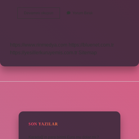
Pan
Devamını okuyun
Yorum Bırak
Tilt
Ünitesi
Nedir
https://www.rinmedya.com
https://bluenet.com.tr
https://yesillerkuruyemis.com.tr
Sitemap
SIDEBAR
SON YAZILAR
Karadağ’ın para birimi Euro mu dolar mı ?