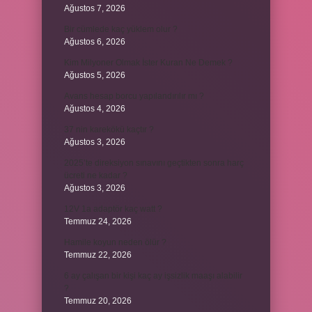
Ağustos 7, 2026
Bir cümlede kaç yüklem olur ?
Ağustos 6, 2026
Kim Milyoner Olmak İster Kuran Ne Demek ?
Ağustos 5, 2026
Avans hesap borcu yapılandırılır mı ?
Ağustos 4, 2026
37 nin karekökü kaçtır ?
Ağustos 3, 2026
2025’te direksiyon sınavını geçtikten sonra harç
ücreti ne kadar ?
Ağustos 3, 2026
12V 1a adaptör kaç watt ?
Temmuz 24, 2026
Hamile koyun neden ölür ?
Temmuz 22, 2026
6 ay çalışan bir kişi kaç ay işsizlik maaşı alabilir
?
Temmuz 20, 2026