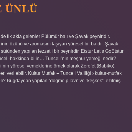
E ÜNLÜ
e ilk akla gelenler Pülümür balı ve Şavak peyniridir.
rinin özünü ve aromasını taşıyan yöresel bir baldır. Şavak
sütünden yapılan lezzetli bir peynirdir. Etstur Let’s GoEtstur
tunceli-hakkinda-bilin… Tunceli’nin meşhur yemeği nedir?
’nin yöresel yemeklerine örnek olarak Zerefet (Babiko),
i verilebilir. Kültür Mutfak – Tunceli Valiliği › kultur-mutfak
meli? Buğdaydan yapılan “döğme pilavı” ve “keşkek”, ezilmiş