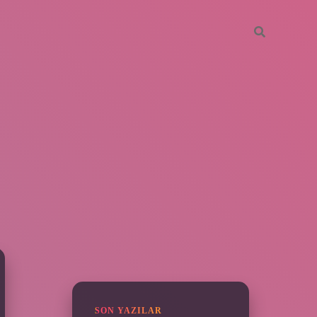
SIDEBAR
hiltonbet güncel
tulipbet.online
SON YAZILAR