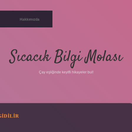
Hakkımızda
Sıcacık Bilgi Molası
Çay eşliğinde keyifli hikayeler bul!
IDILIR