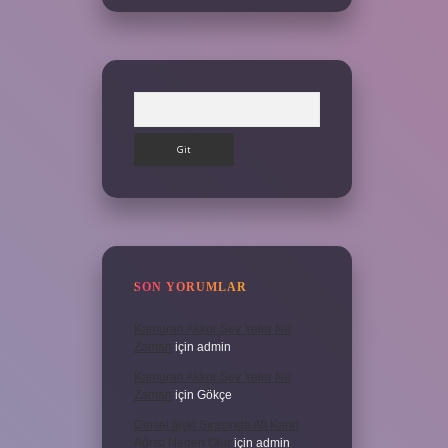
Arama
SON YORUMLAR
Kamuran Akkor Sev Yeter Ne
Zaman
için
admin
Kamuran Akkor Sev Yeter Ne
Zaman
için
Gökçe
Cinsel Ilişki Sırasında Alt Karın
Ağrısı Neden Olur
için
admin