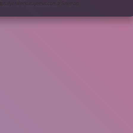
tps://yesillerkuruyemis.com.tr
Sitemap