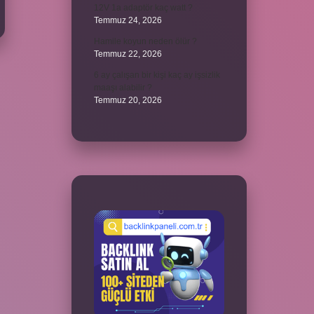
12V 1a adaptör kaç watt ?
Temmuz 24, 2026
Hamile koyun neden ölür ?
Temmuz 22, 2026
6 ay çalışan bir kişi kaç ay işsizlik
maaşı alabilir ?
Temmuz 20, 2026