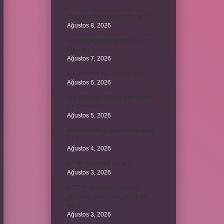
Tavşan avlanmak günah mı ?
Ağustos 8, 2026
Karadağ’ın para birimi Euro mu
dolar mı ?
Ağustos 7, 2026
Bir cümlede kaç yüklem olur ?
Ağustos 6, 2026
Kim Milyoner Olmak İster Kuran
Ne Demek ?
Ağustos 5, 2026
Avans hesap borcu yapılandırılır
mı ?
Ağustos 4, 2026
37 nin karekökü kaçtır ?
Ağustos 3, 2026
2025’te direksiyon sınavını
geçtikten sonra harç ücreti ne
kadar ?
Ağustos 3, 2026