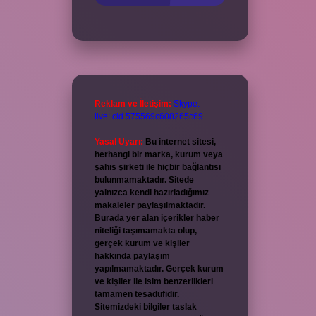
Reklam ve İletişim:
Skype:
live:.cid.575569c608265c69
Yasal Uyarı:
Bu internet sitesi,
herhangi bir marka, kurum veya
şahıs şirketi ile hiçbir bağlantısı
bulunmamaktadır. Sitede
yalnızca kendi hazırladığımız
makaleler paylaşılmaktadır.
Burada yer alan içerikler haber
niteliği taşımamakta olup,
gerçek kurum ve kişiler
hakkında paylaşım
yapılmamaktadır. Gerçek kurum
ve kişiler ile isim benzerlikleri
tamamen tesadüfidir.
Sitemizdeki bilgiler taslak