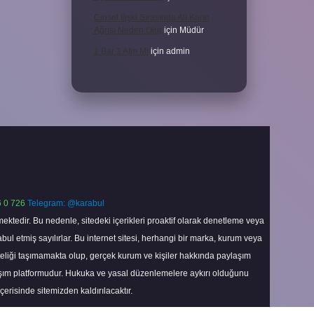
Cinsel Ilişki Sırasında Alt Karın
Ağrısı Neden Olur
için
Müdür
1 Bar 1 Atm Mi
için
admin
 0 726
Telegram: @karabul
ektedir. Bu nedenle, sitedeki içerikleri proaktif olarak denetleme veya
 etmiş sayılırlar. Bu internet sitesi, herhangi bir marka, kurum veya
niteliği taşımamakta olup, gerçek kurum ve kişiler hakkında paylaşım
laşım platformudur. Hukuka ve yasal düzenlemelere aykırı olduğunu
içerisinde sitemizden kaldırılacaktır.