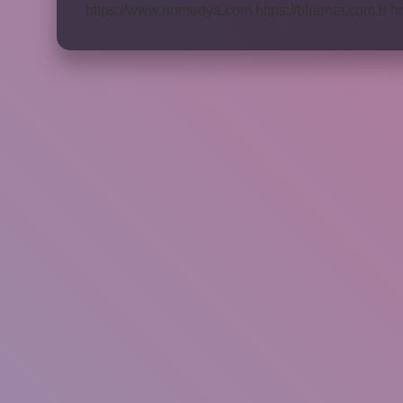
https://www.rinmedya.com
https://bluenet.com.tr
ht