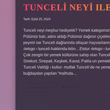
TUNCELI NEYI IL
Tarih: Eylül 25, 2024
Tunceli neyi meşhur hediyelik? Yemek kategorisind
Pülümür balı, adını aldığı Pülümür dağının çiçekle
peyniri ise Tunceli dağlarında otlayan hayvanların 
›letsgo › tunceli-hakkinda-bilin…Etstur ›letsgo › 
Çok zengin bir yemek kültürüne sahip olan Tunceli
Sirekurt, Sirepati, Keşkek, Kavut, Patila un yemekler
Tunceli Valiliği › kultur- mutfak Tunceli’de ne ye
buğdaydan yapılan “malhuta…
Tunceli
Devamını okuyun
6 Yorum
Neyi
Ile
Ünlü