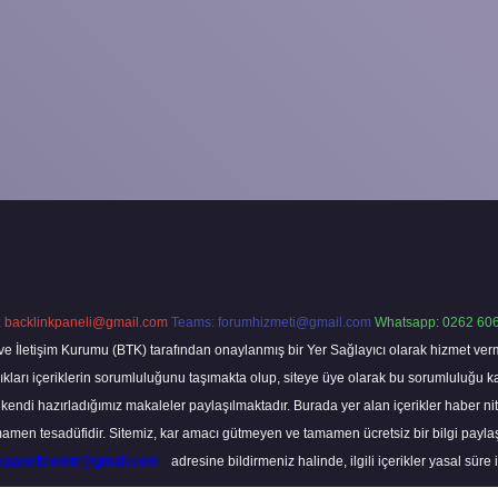
:
backlinkpaneli@gmail.com
Teams:
forumhizmeti@gmail.com
Whatsapp: 0262 606
ve İletişim Kurumu (BTK) tarafından onaylanmış bir Yer Sağlayıcı olarak hizmet verm
rı içeriklerin sorumluluğunu taşımakta olup, siteye üye olarak bu sorumluluğu kabul
a kendi hazırladığımız makaleler paylaşılmaktadır. Burada yer alan içerikler haber 
tamamen tesadüfidir. Sitemiz, kar amacı gütmeyen ve tamamen ücretsiz bir bilgi pay
nkpanelicomtr@gmail.com
adresine bildirmeniz halinde, ilgili içerikler yasal süre 