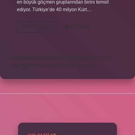
en büyük göçmen gruplarından birini temsil
ediyor. Türkiye’de 40 milyon Kürt…
Bu
Devamını okuyun
Yorum Bırak
Dünyada
Kaç
Tane
Kürt
Var
https://www.rinmedya.com
https://bluenet.com.tr
https://yesillerkuruyemis.com.tr
Sitemap
SIDEBAR