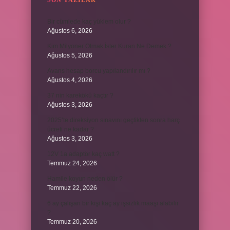
SON YAZILAR
Bir cümlede kaç yüklem olur ?
Ağustos 6, 2026
Kim Milyoner Olmak İster Kuran Ne Demek ?
Ağustos 5, 2026
Avans hesap borcu yapılandırılır mı ?
Ağustos 4, 2026
37 nin karekökü kaçtır ?
Ağustos 3, 2026
2025’te direksiyon sınavını geçtikten sonra harç
ücreti ne kadar ?
Ağustos 3, 2026
12V 1a adaptör kaç watt ?
Temmuz 24, 2026
Hamile koyun neden ölür ?
Temmuz 22, 2026
6 ay çalışan bir kişi kaç ay işsizlik maaşı alabilir
?
Temmuz 20, 2026