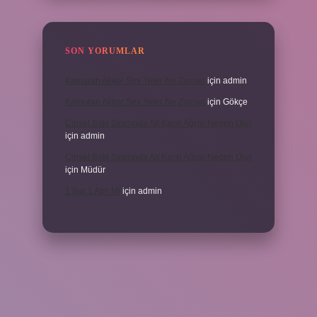
SON YORUMLAR
Kamuran Akkor Sev Yeter Ne Zaman
için
admin
Kamuran Akkor Sev Yeter Ne Zaman
için
Gökçe
Cinsel Ilişki Sırasında Alt Karın Ağrısı Neden Olur
için
admin
Cinsel Ilişki Sırasında Alt Karın Ağrısı Neden Olur
için
Müdür
1 Bar 1 Atm Mi
için
admin