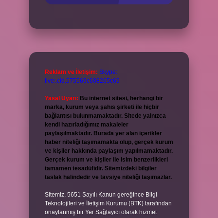
Reklam ve İletişim:
Skype:
live:.cid.575569c608265c69
Yasal Uyarı:
Bu internet sitesi, herhangi bir
marka, kurum veya şahıs şirketi ile hiçbir
bağlantısı bulunmamaktadır. Sitede yalnızca
kendi hazırladığımız makaleler
paylaşılmaktadır. Burada yer alan içerikler
haber niteliği taşımamakta olup, gerçek kurum
ve kişiler hakkında paylaşım yapılmamaktadır.
Gerçek kurum ve kişiler ile isim benzerlikleri
tamamen tesadüfidir. Sitemizdeki bilgiler
taslak halindedir ve tavsiye niteliği taşımazlar.
Sitemiz, 5651 Sayılı Kanun gereğince Bilgi
Teknolojileri ve İletişim Kurumu (BTK) tarafından
onaylanmış bir Yer Sağlayıcı olarak hizmet