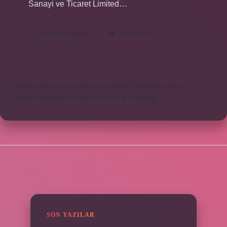
Sanayi ve Ticaret Limited…
Derin
Devamını okuyun
Yorum Bırak
Denizcilik
Kime
Ait
https://www.rinmedya.com
https://bluenet.com.tr
https://yesillerkuruyemis.com.tr
Sitemap
SIDEBAR
SON YAZILAR