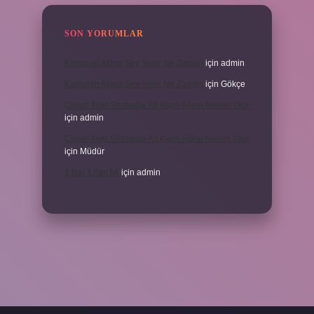
SON YORUMLAR
Kamuran Akkor Sev Yeter Ne Zaman
için
admin
Kamuran Akkor Sev Yeter Ne Zaman
için
Gökçe
Cinsel Ilişki Sırasında Alt Karın Ağrısı Neden Olur
için
admin
Cinsel Ilişki Sırasında Alt Karın Ağrısı Neden Olur
için
Müdür
1 Bar 1 Atm Mi
için
admin