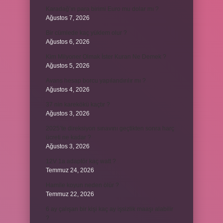
Karadağ’ın para birimi Euro mu dolar mı ?
Ağustos 7, 2026
Bir cümlede kaç yüklem olur ?
Ağustos 6, 2026
Kim Milyoner Olmak İster Kuran Ne Demek ?
Ağustos 5, 2026
Avans hesap borcu yapılandırılır mı ?
Ağustos 4, 2026
37 nin karekökü kaçtır ?
Ağustos 3, 2026
2025’te direksiyon sınavını geçtikten sonra harç
ücreti ne kadar ?
Ağustos 3, 2026
12V 1a adaptör kaç watt ?
Temmuz 24, 2026
Hamile koyun neden ölür ?
Temmuz 22, 2026
6 ay çalışan bir kişi kaç ay işsizlik maaşı alabilir
?