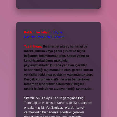
Reklam ve İletişim:
Skype:
live:.cid.575569c608265c69
Yasal Uyarı:
Bu internet sitesi, herhangi bir
marka, kurum veya şahıs şirketi ile hiçbir
bağlantısı bulunmamaktadır. Sitede yalnızca
kendi hazırladığımız makaleler
paylaşılmaktadır. Burada yer alan içerikler
haber niteliği taşımamakta olup, gerçek kurum
ve kişiler hakkında paylaşım yapılmamaktadır.
Gerçek kurum ve kişiler ile isim benzerlikleri
tamamen tesadüfidir. Sitemizdeki bilgiler
taslak halindedir ve tavsiye niteliği taşımazlar.
Sitemiz, 5651 Sayılı Kanun gereğince Bilgi
Teknolojileri ve İletişim Kurumu (BTK) tarafından
onaylanmış bir Yer Sağlayıcı olarak hizmet
vermektedir. Bu nedenle, sitedeki içerikleri