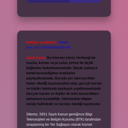
Reklam ve İletişim:
Skype:
live:.cid.575569c608265c69
Yasal Uyarı:
Bu internet sitesi, herhangi bir
marka, kurum veya şahıs şirketi ile hiçbir
bağlantısı bulunmamaktadır. Sitede yalnızca
kendi hazırladığımız makaleler
paylaşılmaktadır. Burada yer alan içerikler
haber niteliği taşımamakta olup, gerçek kurum
ve kişiler hakkında paylaşım yapılmamaktadır.
Gerçek kurum ve kişiler ile isim benzerlikleri
tamamen tesadüfidir. Sitemizdeki bilgiler
taslak halindedir ve tavsiye niteliği taşımazlar.
Sitemiz, 5651 Sayılı Kanun gereğince Bilgi
Teknolojileri ve İletişim Kurumu (BTK) tarafından
onaylanmış bir Yer Sağlayıcı olarak hizmet