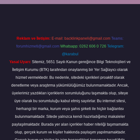
bet güncel
tulipbet.online
Reklam ve İletişim:
E-mail:
backlinkpaneli@gmail.com
Teams:
forumhizmeti@gmail.com
Whatsapp: 0262 606 0 726
Telegram:
@karabul
Yasal Uyarı:
Sitemiz, 5651 Sayılı Kanun gereğince Bilgi Teknolojileri ve
İletişim Kurumu (BTK) tarafından onaylanmış bir Yer Sağlayıcı olarak
hizmet vermektedir. Bu nedenle, sitedeki içerikleri proaktif olarak
denetleme veya araştırma yükümlülüğümüz bulunmamaktadır. Ancak,
üyelerimiz yazdıkları içeriklerin sorumluluğunu taşımakta olup, siteye
üye olarak bu sorumluluğu kabul etmiş sayılırlar. Bu internet sitesi,
herhangi bir marka, kurum veya şahıs şirketi ile hiçbir bağlantısı
bulunmamaktadır. Sitede yalnızca kendi hazırladığımız makaleler
paylaşılmaktadır. Burada yer alan içerikler haber niteliği taşımamakta
olup, gerçek kurum ve kişiler hakkında paylaşım yapılmamaktadır.