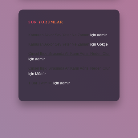
SON YORUMLAR
Kamuran Akkor Sev Yeter Ne Zaman
için
admin
Kamuran Akkor Sev Yeter Ne Zaman
için
Gökçe
Cinsel Ilişki Sırasında Alt Karın Ağrısı Neden Olur
için
admin
Cinsel Ilişki Sırasında Alt Karın Ağrısı Neden Olur
için
Müdür
1 Bar 1 Atm Mi
için
admin