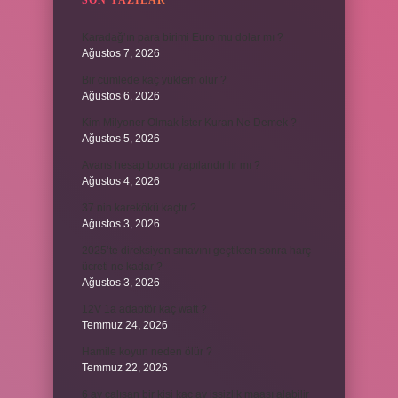
SON YAZILAR
Karadağ’ın para birimi Euro mu dolar mı ?
Ağustos 7, 2026
Bir cümlede kaç yüklem olur ?
Ağustos 6, 2026
Kim Milyoner Olmak İster Kuran Ne Demek ?
Ağustos 5, 2026
Avans hesap borcu yapılandırılır mı ?
Ağustos 4, 2026
37 nin karekökü kaçtır ?
Ağustos 3, 2026
2025’te direksiyon sınavını geçtikten sonra harç
ücreti ne kadar ?
Ağustos 3, 2026
12V 1a adaptör kaç watt ?
Temmuz 24, 2026
Hamile koyun neden ölür ?
Temmuz 22, 2026
6 ay çalışan bir kişi kaç ay işsizlik maaşı alabilir