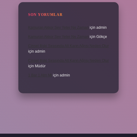
SON YORUMLAR
Kamuran Akkor Sev Yeter Ne Zaman
için
admin
Kamuran Akkor Sev Yeter Ne Zaman
için
Gökçe
Cinsel Ilişki Sırasında Alt Karın Ağrısı Neden Olur
için
admin
Cinsel Ilişki Sırasında Alt Karın Ağrısı Neden Olur
için
Müdür
1 Bar 1 Atm Mi
için
admin