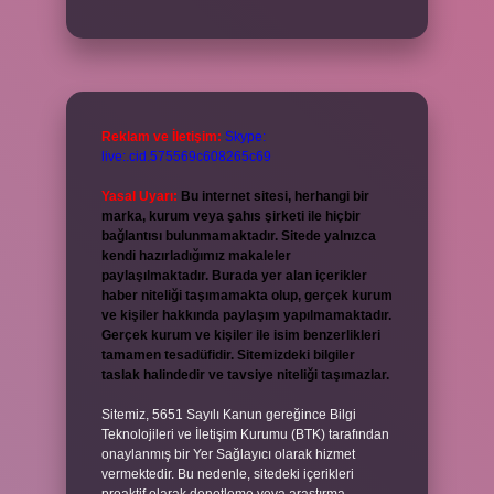
Reklam ve İletişim:
Skype:
live:.cid.575569c608265c69
Yasal Uyarı:
Bu internet sitesi, herhangi bir
marka, kurum veya şahıs şirketi ile hiçbir
bağlantısı bulunmamaktadır. Sitede yalnızca
kendi hazırladığımız makaleler
paylaşılmaktadır. Burada yer alan içerikler
haber niteliği taşımamakta olup, gerçek kurum
ve kişiler hakkında paylaşım yapılmamaktadır.
Gerçek kurum ve kişiler ile isim benzerlikleri
tamamen tesadüfidir. Sitemizdeki bilgiler
taslak halindedir ve tavsiye niteliği taşımazlar.
Sitemiz, 5651 Sayılı Kanun gereğince Bilgi
Teknolojileri ve İletişim Kurumu (BTK) tarafından
onaylanmış bir Yer Sağlayıcı olarak hizmet
vermektedir. Bu nedenle, sitedeki içerikleri