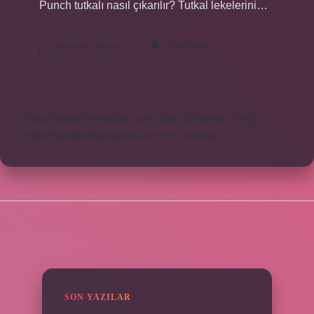
Punch tutkalı nasıl çıkarılır? Tutkal lekelerini…
Punch
Devamını okuyun
Yorum Bırak
Tutkalı
Yıkanır
Mı
https://www.rinmedya.com
https://bluenet.com.tr
https://yesillerkuruyemis.com.tr
Sitemap
SIDEBAR
SON YAZILAR