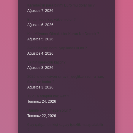
Karadağ’ın para birimi Euro mu dolar mı ?
Ağustos 7, 2026
Bir cümlede kaç yüklem olur ?
Ağustos 6, 2026
Kim Milyoner Olmak İster Kuran Ne Demek ?
Ağustos 5, 2026
Avans hesap borcu yapılandırılır mı ?
Ağustos 4, 2026
37 nin karekökü kaçtır ?
Ağustos 3, 2026
2025’te direksiyon sınavını geçtikten sonra harç
ücreti ne kadar ?
Ağustos 3, 2026
12V 1a adaptör kaç watt ?
Temmuz 24, 2026
Hamile koyun neden ölür ?
Temmuz 22, 2026
6 ay çalışan bir kişi kaç ay işsizlik maaşı alabilir
?