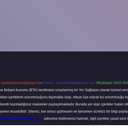
:
backlinkpaneli@gmail.com
Teams:
forumhizmeti@gmail.com
Whatsapp: 0262 606
ve İletişim Kurumu (BTK) tarafından onaylanmış bir Yer Sağlayıcı olarak hizmet verm
rı içeriklerin sorumluluğunu taşımakta olup, siteye üye olarak bu sorumluluğu kabul
a kendi hazırladığımız makaleler paylaşılmaktadır. Burada yer alan içerikler haber 
tamamen tesadüfidir. Sitemiz, kar amacı gütmeyen ve tamamen ücretsiz bir bilgi pay
nkpanelicomtr@gmail.com
adresine bildirmeniz halinde, ilgili içerikler yasal süre 