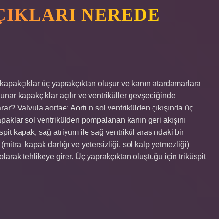
ÇIKLARI NEREDE
 kapakçıklar üç yaprakçıktan oluşur ve kanın atardamarlara
lunar kapakçıklar açılır ve ventriküller gevşediğinde
rar? Valvula aortae: Aortun sol ventrikülden çıkışında üç
apaklar sol ventrikülden pompalanan kanın geri akışını
spit kapak, sağ atriyum ile sağ ventrikül arasındaki bir
 (mitral kapak darlığı ve yetersizliği, sol kalp yetmezliği)
olarak tehlikeye girer. Üç yaprakçıktan oluştuğu için triküspit