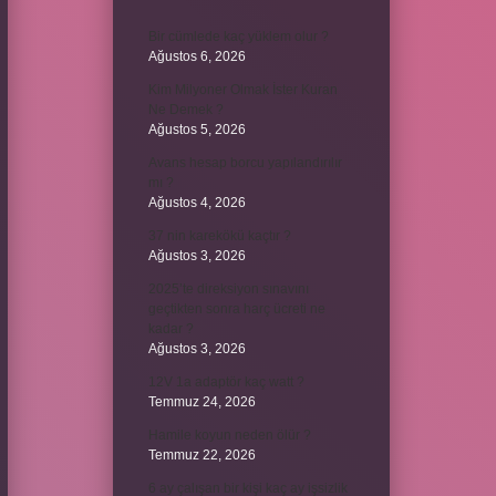
Bir cümlede kaç yüklem olur ?
Ağustos 6, 2026
Kim Milyoner Olmak İster Kuran
Ne Demek ?
Ağustos 5, 2026
Avans hesap borcu yapılandırılır
mı ?
Ağustos 4, 2026
37 nin karekökü kaçtır ?
Ağustos 3, 2026
2025’te direksiyon sınavını
geçtikten sonra harç ücreti ne
kadar ?
Ağustos 3, 2026
12V 1a adaptör kaç watt ?
Temmuz 24, 2026
Hamile koyun neden ölür ?
Temmuz 22, 2026
6 ay çalışan bir kişi kaç ay işsizlik