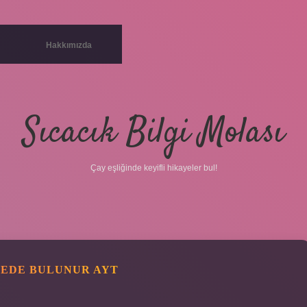
Hakkımızda
Sıcacık Bilgi Molası
Çay eşliğinde keyifli hikayeler bul!
REDE BULUNUR AYT