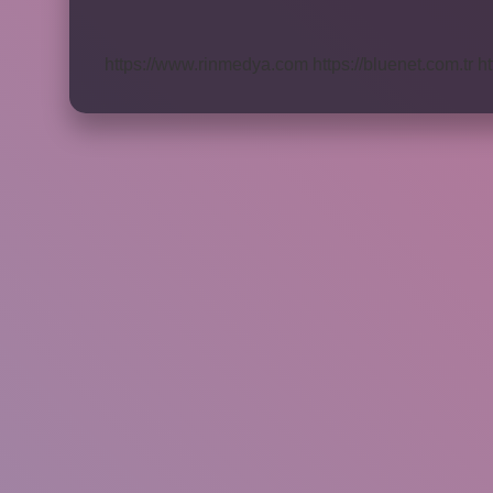
Nerede
Bulunur
https://www.rinmedya.com
https://bluenet.com.tr
ht