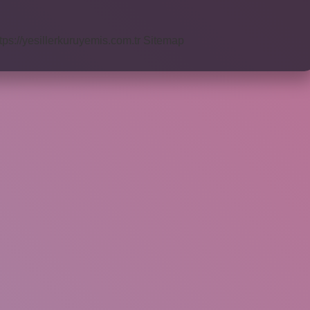
tps://yesillerkuruyemis.com.tr
Sitemap