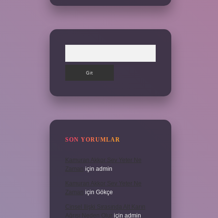
Arama
SON YORUMLAR
Kamuran Akkor Sev Yeter Ne
Zaman
için
admin
Kamuran Akkor Sev Yeter Ne
Zaman
için
Gökçe
Cinsel Ilişki Sırasında Alt Karın
Ağrısı Neden Olur
için
admin