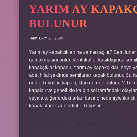
YARIM AY KAPAK
BULUNUR
Tarih: Ekim 28, 2024
Yarım ay kapakçıkları ne zaman açılır? Semilunar
geri akmasını önler. Ventriküller kasıldığında semi
kapakçıklar kapanır. Yarım ay kapakçıkları neye ya
adet hilal şeklinde semilunar kapak bulunur. Bu k
önler. Triküspit kapakçıkları nerede bulunur? Trikü
kapaktır ve genellikle kalbin sol tarafındaki olaylar
veya akciğerlerdeki artan basınç nedeniyle ikincil 
kapak olarak adlandırılır. Triküspit…
Yarım
Devamını okuyun
Yorum Bırak
Ay
Kapakçıkları