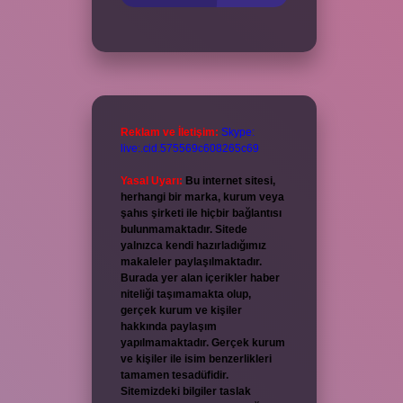
Reklam ve İletişim:
Skype:
live:.cid.575569c608265c69
Yasal Uyarı:
Bu internet sitesi,
herhangi bir marka, kurum veya
şahıs şirketi ile hiçbir bağlantısı
bulunmamaktadır. Sitede
yalnızca kendi hazırladığımız
makaleler paylaşılmaktadır.
Burada yer alan içerikler haber
niteliği taşımamakta olup,
gerçek kurum ve kişiler
hakkında paylaşım
yapılmamaktadır. Gerçek kurum
ve kişiler ile isim benzerlikleri
tamamen tesadüfidir.
Sitemizdeki bilgiler taslak