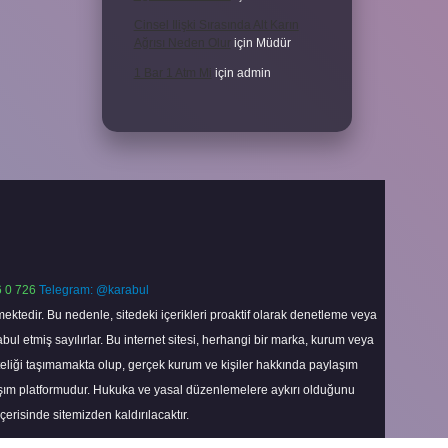
Cinsel Ilişki Sırasında Alt Karın
Ağrısı Neden Olur
için
Müdür
1 Bar 1 Atm Mi
için
admin
 0 726
Telegram: @karabul
ektedir. Bu nedenle, sitedeki içerikleri proaktif olarak denetleme veya
 etmiş sayılırlar. Bu internet sitesi, herhangi bir marka, kurum veya
niteliği taşımamakta olup, gerçek kurum ve kişiler hakkında paylaşım
laşım platformudur. Hukuka ve yasal düzenlemelere aykırı olduğunu
içerisinde sitemizden kaldırılacaktır.