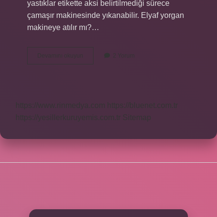
yastıklar etikette aksi belirtilmediği sürece
çamaşır makinesinde yıkanabilir. Elyaf yorgan
makineye atılır mı?…
Elyaf
Devamını okuyun
2 Yorum
Uyku
Seti
Makinede
Yıkanır
Mı
https://www.rinmedya.com
https://bluenet.com.tr
https://yesillerkuruyemis.com.tr
Sitemap
SIDEBAR