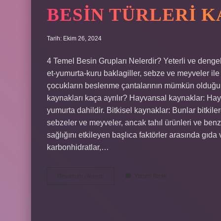
BESIN TÜRLERI K
Tarih: Ekim 26, 2024
4 Temel Besin Grupları Nelerdir? Yeterli ve dengel
et-yumurta-kuru baklagiller, sebze ve meyveler ile
çocukların beslenme çantalarının mümkün olduğun
kaynakları kaça ayrılır? Hayvansal kaynaklar: Hay
yumurta dahildir. Bitkisel kaynaklar: Bunlar bitkil
sebzeler ve meyveler, ancak tahıl ürünleri ve benzer
sağlığını etkileyen başlıca faktörler arasında gıda 
karbonhidratlar,…
Besin
Devamını okuyun
Yorum Bırak
Türleri
Kaça
Ayrılır