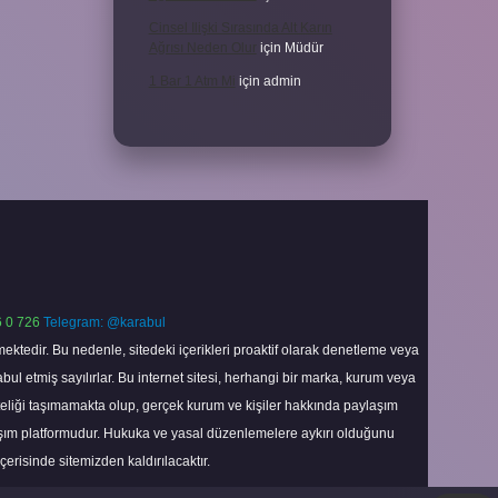
Cinsel Ilişki Sırasında Alt Karın
Ağrısı Neden Olur
için
Müdür
1 Bar 1 Atm Mi
için
admin
 0 726
Telegram: @karabul
ektedir. Bu nedenle, sitedeki içerikleri proaktif olarak denetleme veya
 etmiş sayılırlar. Bu internet sitesi, herhangi bir marka, kurum veya
niteliği taşımamakta olup, gerçek kurum ve kişiler hakkında paylaşım
laşım platformudur. Hukuka ve yasal düzenlemelere aykırı olduğunu
içerisinde sitemizden kaldırılacaktır.