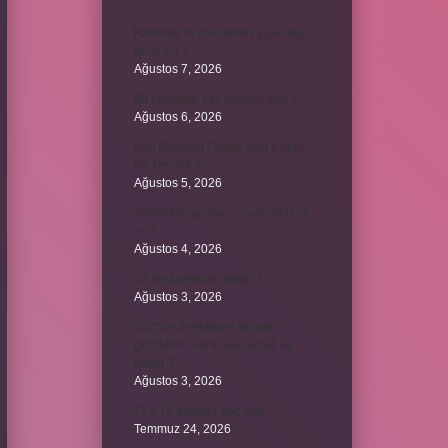
Karadağ’ın para birimi Euro mu
dolar mı ?
Ağustos 7, 2026
Bir cümlede kaç yüklem olur ?
Ağustos 6, 2026
Kim Milyoner Olmak İster Kuran
Ne Demek ?
Ağustos 5, 2026
Avans hesap borcu yapılandırılır
mı ?
Ağustos 4, 2026
37 nin karekökü kaçtır ?
Ağustos 3, 2026
2025’te direksiyon sınavını
geçtikten sonra harç ücreti ne
kadar ?
Ağustos 3, 2026
12V 1a adaptör kaç watt ?
Temmuz 24, 2026