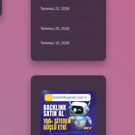
Hamile koyun neden ölür ?
Temmuz 22, 2026
6 ay çalışan bir kişi kaç ay işsizlik
maaşı alabilir ?
Temmuz 20, 2026
Anne kedi yavrusuyla çiftleşir mi ?
Temmuz 16, 2026