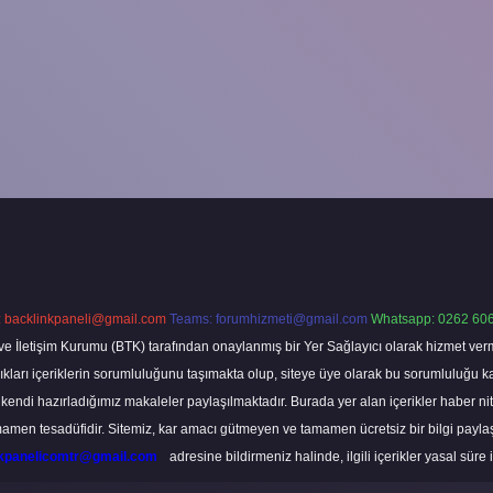
:
backlinkpaneli@gmail.com
Teams:
forumhizmeti@gmail.com
Whatsapp: 0262 606
ve İletişim Kurumu (BTK) tarafından onaylanmış bir Yer Sağlayıcı olarak hizmet verm
rı içeriklerin sorumluluğunu taşımakta olup, siteye üye olarak bu sorumluluğu kabul
a kendi hazırladığımız makaleler paylaşılmaktadır. Burada yer alan içerikler haber 
tamamen tesadüfidir. Sitemiz, kar amacı gütmeyen ve tamamen ücretsiz bir bilgi pay
nkpanelicomtr@gmail.com
adresine bildirmeniz halinde, ilgili içerikler yasal süre 