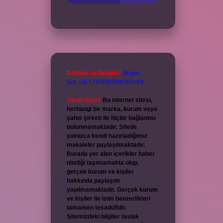
Reklam ve İletişim:
Skype:
live:.cid.575569c608265c69
Yasal Uyarı:
Bu internet sitesi,
herhangi bir marka, kurum veya
şahıs şirketi ile hiçbir bağlantısı
bulunmamaktadır. Sitede
yalnızca kendi hazırladığımız
makaleler paylaşılmaktadır.
Burada yer alan içerikler haber
niteliği taşımamakta olup,
gerçek kurum ve kişiler
hakkında paylaşım
yapılmamaktadır. Gerçek kurum
ve kişiler ile isim benzerlikleri
tamamen tesadüfidir.
Sitemizdeki bilgiler taslak