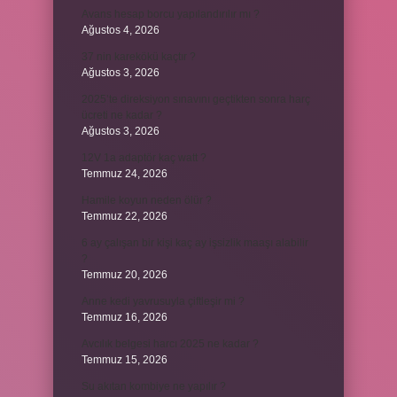
Avans hesap borcu yapılandırılır mı ?
Ağustos 4, 2026
37 nin karekökü kaçtır ?
Ağustos 3, 2026
2025’te direksiyon sınavını geçtikten sonra harç
ücreti ne kadar ?
Ağustos 3, 2026
12V 1a adaptör kaç watt ?
Temmuz 24, 2026
Hamile koyun neden ölür ?
Temmuz 22, 2026
6 ay çalışan bir kişi kaç ay işsizlik maaşı alabilir
?
Temmuz 20, 2026
Anne kedi yavrusuyla çiftleşir mi ?
Temmuz 16, 2026
Avcılık belgesi harcı 2025 ne kadar ?
Temmuz 15, 2026
Su akıtan kombiye ne yapılır ?