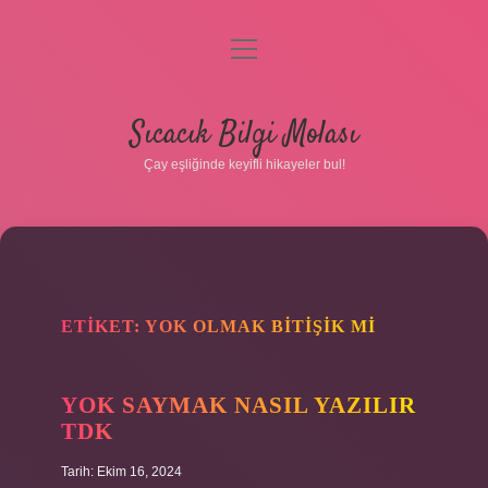
menüyü
aç
Anasayfa
Sıcacık Bilgi Molası
Gizlilik Politikası
Çay eşliğinde keyifli hikayeler bul!
Yasal Uyarı
Hakkımızda
ETIKET:
YOK OLMAK BITIŞIK MI
YOK SAYMAK NASIL YAZILIR
TDK
Tarih: Ekim 16, 2024