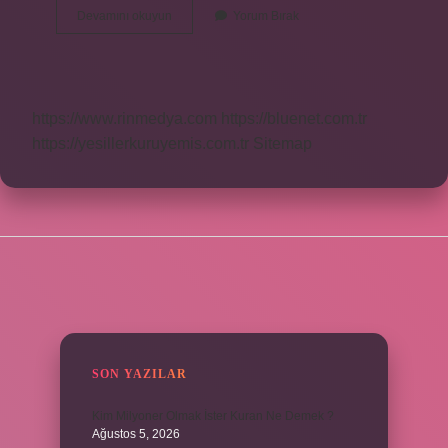
Yok
Devamını okuyun
Yorum Bırak
Saymak
Nasıl
Yazılır
Tdk
https://www.rinmedya.com
https://bluenet.com.tr
https://yesillerkuruyemis.com.tr
Sitemap
SIDEBAR
SON YAZILAR
Kim Milyoner Olmak İster Kuran Ne Demek ?
Ağustos 5, 2026