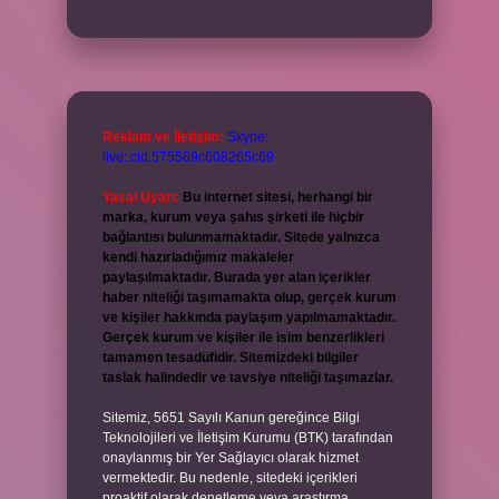
Reklam ve İletişim:
Skype:
live:.cid.575569c608265c69
Yasal Uyarı:
Bu internet sitesi, herhangi bir
marka, kurum veya şahıs şirketi ile hiçbir
bağlantısı bulunmamaktadır. Sitede yalnızca
kendi hazırladığımız makaleler
paylaşılmaktadır. Burada yer alan içerikler
haber niteliği taşımamakta olup, gerçek kurum
ve kişiler hakkında paylaşım yapılmamaktadır.
Gerçek kurum ve kişiler ile isim benzerlikleri
tamamen tesadüfidir. Sitemizdeki bilgiler
taslak halindedir ve tavsiye niteliği taşımazlar.
Sitemiz, 5651 Sayılı Kanun gereğince Bilgi
Teknolojileri ve İletişim Kurumu (BTK) tarafından
onaylanmış bir Yer Sağlayıcı olarak hizmet
vermektedir. Bu nedenle, sitedeki içerikleri
proaktif olarak denetleme veya araştırma