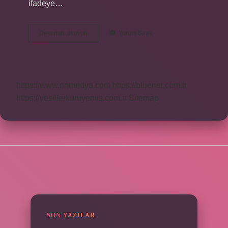
ifadeye…
Alargada
Devamını okuyun
Yorum Bırak
Durmak
Ne
Demek
https://www.rinmedya.com
https://bluenet.com.tr
https://yesillerkuruyemis.com.tr
Sitemap
SIDEBAR
SON YAZILAR