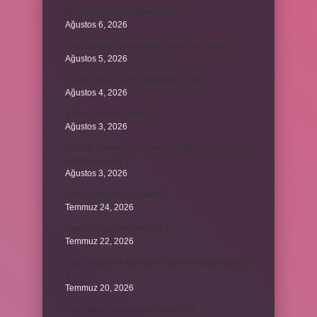
Bir cümlede kaç yüklem olur ?
Ağustos 6, 2026
Kim Milyoner Olmak İster Kuran Ne Demek ?
Ağustos 5, 2026
Avans hesap borcu yapılandırılır mı ?
Ağustos 4, 2026
37 nin karekökü kaçtır ?
Ağustos 3, 2026
2025’te direksiyon sınavını geçtikten sonra harç
ücreti ne kadar ?
Ağustos 3, 2026
12V 1a adaptör kaç watt ?
Temmuz 24, 2026
Hamile koyun neden ölür ?
Temmuz 22, 2026
6 ay çalışan bir kişi kaç ay işsizlik maaşı alabilir
?
Temmuz 20, 2026
Anne kedi yavrusuyla çiftleşir mi ?