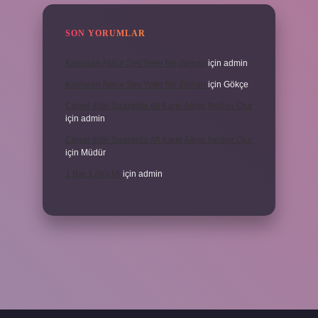
SON YORUMLAR
Kamuran Akkor Sev Yeter Ne Zaman
için
admin
Kamuran Akkor Sev Yeter Ne Zaman
için
Gökçe
Cinsel Ilişki Sırasında Alt Karın Ağrısı Neden Olur
için
admin
Cinsel Ilişki Sırasında Alt Karın Ağrısı Neden Olur
için
Müdür
1 Bar 1 Atm Mi
için
admin