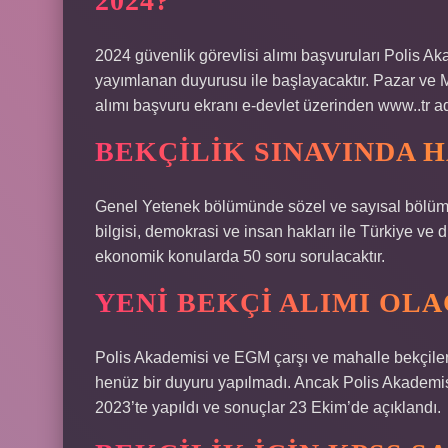
2024?
2024 güvenlik görevlisi alımı başvuruları Polis A
yayımlanan duyurusu ile başlayacaktır. Pazar ve M
alımı başvuru ekranı e-devlet üzerinden www..tr adr
BEKÇILIK SINAVINDA 
Genel Yetenek bölümünde sözel ve sayısal bölümle
bilgisi, demokrasi ve insan hakları ile Türkiye ve 
ekonomik konularda 50 soru sorulacaktır.
YENI BEKÇI ALIMI OLA
Polis Akademisi ve EGM çarşı ve mahalle bekçileri 
henüz bir duyuru yapılmadı. Ancak Polis Akademisi 
2023’te yapıldı ve sonuçlar 23 Ekim’de açıklandı.