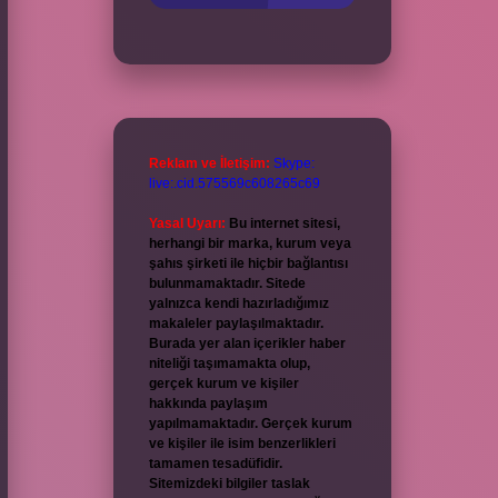
Reklam ve İletişim:
Skype:
live:.cid.575569c608265c69
Yasal Uyarı:
Bu internet sitesi,
herhangi bir marka, kurum veya
şahıs şirketi ile hiçbir bağlantısı
bulunmamaktadır. Sitede
yalnızca kendi hazırladığımız
makaleler paylaşılmaktadır.
Burada yer alan içerikler haber
niteliği taşımamakta olup,
gerçek kurum ve kişiler
hakkında paylaşım
yapılmamaktadır. Gerçek kurum
ve kişiler ile isim benzerlikleri
tamamen tesadüfidir.
Sitemizdeki bilgiler taslak