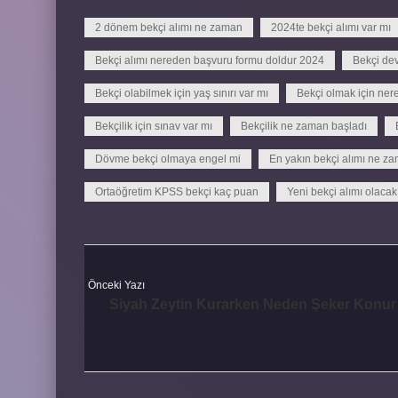
2 dönem bekçi alımı ne zaman
2024te bekçi alımı var mı
Bekçi alımı nereden başvuru formu doldur 2024
Bekçi de
Bekçi olabilmek için yaş sınırı var mı
Bekçi olmak için ner
Bekçilik için sınav var mı
Bekçilik ne zaman başladı
Dövme bekçi olmaya engel mi
En yakın bekçi alımı ne z
Ortaöğretim KPSS bekçi kaç puan
Yeni bekçi alımı olacak
Önceki Yazı
Siyah Zeytin Kurarken Neden Şeker Konur