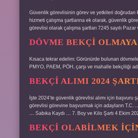
Güvenlik görevlisinin görev ve yetkileri doğrudan 
hizmeti çalışma şartlarına ek olarak, güvenlik görevl
görevlisi olarak çalışma şartları 7245 sayılı Paza
DÖVME BEKÇI OLMAYA
Kısaca tekrar edelim: Görünürde bulunan dövmeler,
PMYO, PAEM, PÖH, çarşı ve mahalle bekçiliği adayl
BEKÇI ALIMI 2024 ŞAR
İşte 2024’te güvenlik görevlisi alımı için başvuru 
görevlisi görevine başvurmak için adayların T.C. …
… Sabıka Kaydı … 7. Boy ve Kilo Şartı 4 Ekim 20
BEKÇI OLABILMEK IÇIN