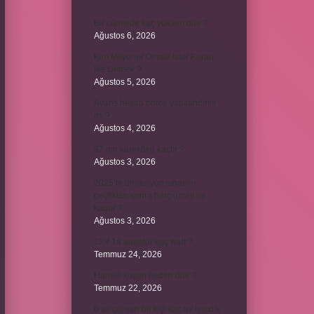
Bir cümlede kaç yüklem olur ?
Ağustos 6, 2026
Kim Milyoner Olmak İster Kuran
Ne Demek ?
Ağustos 5, 2026
Avans hesap borcu yapılandırılır
mı ?
Ağustos 4, 2026
37 nin karekökü kaçtır ?
Ağustos 3, 2026
2025’te direksiyon sınavını
geçtikten sonra harç ücreti ne
kadar ?
Ağustos 3, 2026
12V 1a adaptör kaç watt ?
Temmuz 24, 2026
Hamile koyun neden ölür ?
Temmuz 22, 2026
6 ay çalışan bir kişi kaç ay işsizlik