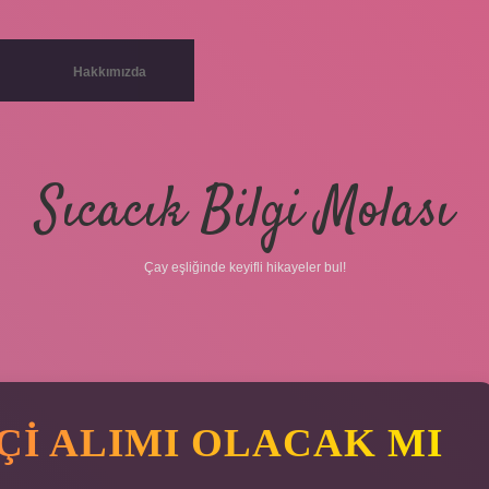
Hakkımızda
Sıcacık Bilgi Molası
Çay eşliğinde keyifli hikayeler bul!
KÇI ALIMI OLACAK MI