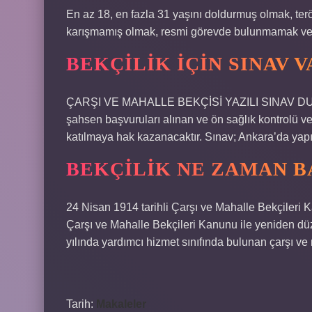
En az 18, en fazla 31 yaşını doldurmuş olmak, terör 
karışmamış olmak, resmi görevde bulunmamak ve si
BEKÇILIK IÇIN SINAV V
ÇARŞI VE MAHALLE BEKÇİSİ YAZILI SINAV DUYURU
şahsen başvuruları alınan ve ön sağlık kontrolü ve
katılmaya hak kazanacaktır. Sınav; Ankara’da yapıl
BEKÇILIK NE ZAMAN B
24 Nisan 1914 tarihli Çarşı ve Mahalle Bekçileri 
Çarşı ve Mahalle Bekçileri Kanunu ile yeniden düz
yılında yardımcı hizmet sınıfında bulunan çarşı ve m
Tarih:
Makaleler