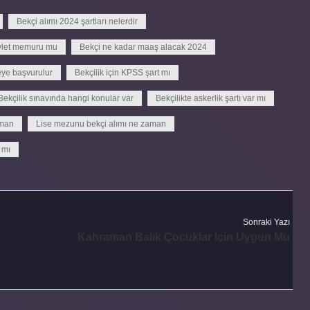
Bekçi alımı 2024 şartları nelerdir
vlet memuru mu
Bekçi ne kadar maaş alacak 2024
eye başvurulur
Bekçilik için KPSS şart mı
Bekçilik sınavında hangi konular var
Bekçilikte askerlik şartı var mı
aman
Lise mezunu bekçi alımı ne zaman
 mı
Sonraki Yazı
Kahraman Balık Çocuklar Için Uygun Mu