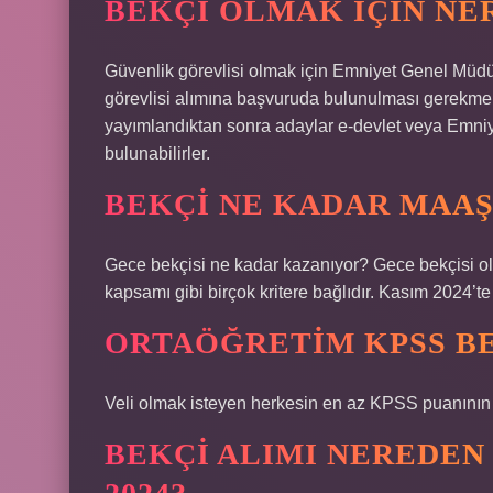
BEKÇI OLMAK IÇIN NE
Güvenlik görevlisi olmak için Emniyet Genel Müdü
görevlisi alımına başvuruda bulunulması gerekmekt
yayımlandıktan sonra adaylar e-devlet veya Emni
bulunabilirler.
BEKÇI NE KADAR MAAŞ
Gece bekçisi ne kadar kazanıyor? Gece bekçisi olar
kapsamı gibi birçok kritere bağlıdır. Kasım 2024’te
ORTAÖĞRETIM KPSS BE
Veli olmak isteyen herkesin en az KPSS puanının 
BEKÇI ALIMI NEREDE