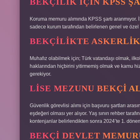
BEKÇILIK IÇIN KPSS Ş
Koruma memuru alımında KPSS şartı aranmıyor. İŞ
sadece kurum tarafından belirlenen genel ve özel 
BEKÇILIKTE ASKERLIK 
Muhafız olabilmek için; Türk vatandaşı olmak, ilk
haklarından hiçbirini yitirmemiş olmak ve kamu
gerekiyor.
LISE MEZUNU BEKÇI A
Güvenlik görevlisi alımı için başvuru şartları ara
eşdeğeri olması yer alıyor. Yaş sınırı rehber tara
kontenjanlar belirlendikten sonra 2024’te 1. dönem
BEKÇI DEVLET MEMUR