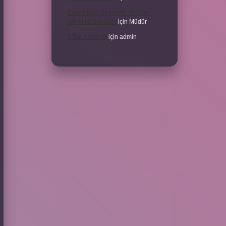
Cinsel Ilişki Sırasında Alt Karın
Ağrısı Neden Olur
için
Müdür
1 Bar 1 Atm Mi
için
admin