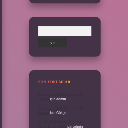
Arama
SON YORUMLAR
Kamuran Akkor Sev Yeter Ne
Zaman
için
admin
Kamuran Akkor Sev Yeter Ne
Zaman
için
Gökçe
Cinsel Ilişki Sırasında Alt Karın
Ağrısı Neden Olur
için
admin