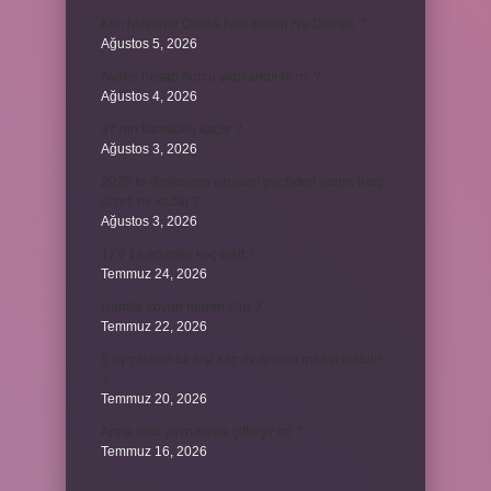
Kim Milyoner Olmak İster Kuran Ne Demek ?
Ağustos 5, 2026
Avans hesap borcu yapılandırılır mı ?
Ağustos 4, 2026
37 nin karekökü kaçtır ?
Ağustos 3, 2026
2025’te direksiyon sınavını geçtikten sonra harç
ücreti ne kadar ?
Ağustos 3, 2026
12V 1a adaptör kaç watt ?
Temmuz 24, 2026
Hamile koyun neden ölür ?
Temmuz 22, 2026
6 ay çalışan bir kişi kaç ay işsizlik maaşı alabilir
?
Temmuz 20, 2026
Anne kedi yavrusuyla çiftleşir mi ?
Temmuz 16, 2026