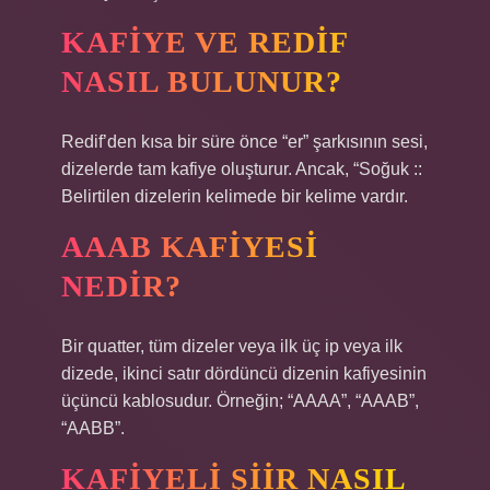
KAFIYE VE REDIF
NASIL BULUNUR?
Redif’den kısa bir süre önce “er” şarkısının sesi,
dizelerde tam kafiye oluşturur. Ancak, “Soğuk ::
Belirtilen dizelerin kelimede bir kelime vardır.
AAAB KAFIYESI
NEDIR?
Bir quatter, tüm dizeler veya ilk üç ip veya ilk
dizede, ikinci satır dördüncü dizenin kafiyesinin
üçüncü kablosudur. Örneğin; “AAAA”, “AAAB”,
“AABB”.
KAFIYELI ŞIIR NASIL