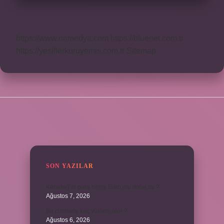
https://www.rinmedya.com
https://bluenet.com.tr
https://yesillerkuruyemis.com.tr
Sitemap
SIDEBAR
SON YAZILAR
Karadağ’ın para birimi Euro mu dolar mı ?
Ağustos 7, 2026
Bir cümlede kaç yüklem olur ?
Ağustos 6, 2026