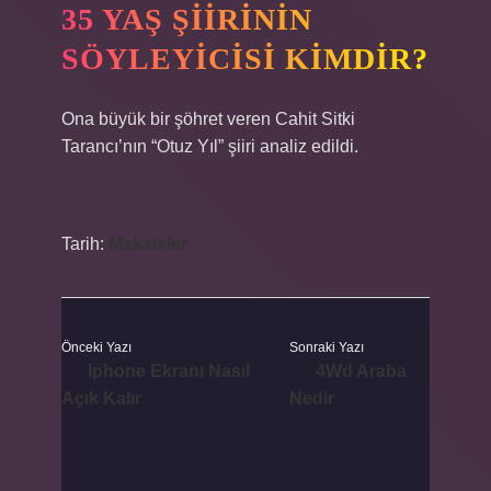
35 YAŞ ŞIIRININ
SÖYLEYICISI KIMDIR?
Ona büyük bir şöhret veren Cahit Sitki
Tarancı’nın “Otuz Yıl” şiiri analiz edildi.
Tarih:
Makaleler
Önceki Yazı
Sonraki Yazı
Iphone Ekranı Nasıl
4Wd Araba
Açık Kalır
Nedir