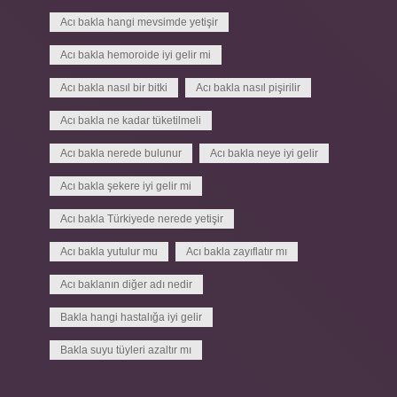
Acı bakla hangi mevsimde yetişir
Acı bakla hemoroide iyi gelir mi
Acı bakla nasıl bir bitki
Acı bakla nasıl pişirilir
Acı bakla ne kadar tüketilmeli
Acı bakla nerede bulunur
Acı bakla neye iyi gelir
Acı bakla şekere iyi gelir mi
Acı bakla Türkiyede nerede yetişir
Acı bakla yutulur mu
Acı bakla zayıflatır mı
Acı baklanın diğer adı nedir
Bakla hangi hastalığa iyi gelir
Bakla suyu tüyleri azaltır mı