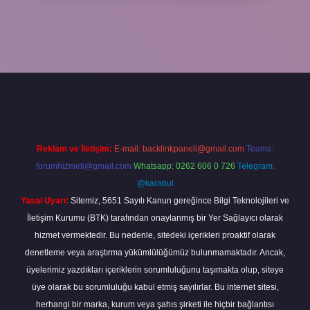
hiltonbet güncel
tulipbet.online
Reklam ve İletişim:
E-mail:
backlinkpaneli@gmail.com
Teams:
forumhizmeti@gmail.com
Whatsapp: 0262 606 0 726
Telegram:
@karabul
Yasal Uyarı:
Sitemiz, 5651 Sayılı Kanun gereğince Bilgi Teknolojileri ve
İletişim Kurumu (BTK) tarafından onaylanmış bir Yer Sağlayıcı olarak
hizmet vermektedir. Bu nedenle, sitedeki içerikleri proaktif olarak
denetleme veya araştırma yükümlülüğümüz bulunmamaktadır. Ancak,
üyelerimiz yazdıkları içeriklerin sorumluluğunu taşımakta olup, siteye
üye olarak bu sorumluluğu kabul etmiş sayılırlar. Bu internet sitesi,
herhangi bir marka, kurum veya şahıs şirketi ile hiçbir bağlantısı