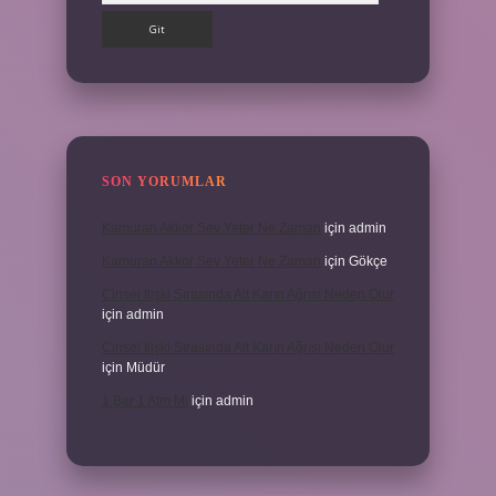
SON YORUMLAR
Kamuran Akkor Sev Yeter Ne Zaman
için
admin
Kamuran Akkor Sev Yeter Ne Zaman
için
Gökçe
Cinsel Ilişki Sırasında Alt Karın Ağrısı Neden Olur
için
admin
Cinsel Ilişki Sırasında Alt Karın Ağrısı Neden Olur
için
Müdür
1 Bar 1 Atm Mi
için
admin