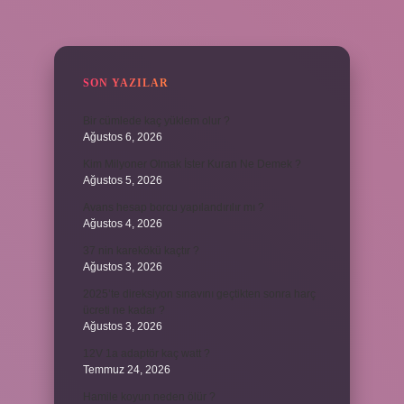
SIDEBAR
SON YAZILAR
Bir cümlede kaç yüklem olur ?
Ağustos 6, 2026
Kim Milyoner Olmak İster Kuran Ne Demek ?
Ağustos 5, 2026
Avans hesap borcu yapılandırılır mı ?
Ağustos 4, 2026
37 nin karekökü kaçtır ?
Ağustos 3, 2026
2025’te direksiyon sınavını geçtikten sonra harç
ücreti ne kadar ?
Ağustos 3, 2026
12V 1a adaptör kaç watt ?
Temmuz 24, 2026
Hamile koyun neden ölür ?