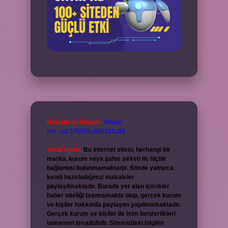
Reklam ve İletişim:
Skype:
live:.cid.575569c608265c69
Yasal Uyarı:
Bu internet sitesi, herhangi bir
marka, kurum veya şahıs şirketi ile hiçbir
bağlantısı bulunmamaktadır. Sitede yalnızca
kendi hazırladığımız makaleler
paylaşılmaktadır. Burada yer alan içerikler
haber niteliği taşımamakta olup, gerçek kurum
ve kişiler hakkında paylaşım yapılmamaktadır.
Gerçek kurum ve kişiler ile isim benzerlikleri
tamamen tesadüfidir. Sitemizdeki bilgiler