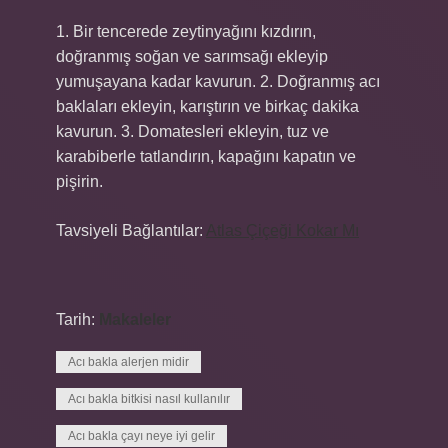
1. Bir tencerede zeytinyağını kızdırın,
doğranmış soğan ve sarımsağı ekleyip
yumuşayana kadar kavurun. 2. Doğranmış acı
baklaları ekleyin, karıştırın ve birkaç dakika
kavurun. 3. Domatesleri ekleyin, tuz ve
karabiberle tatlandırın, kapağını kapatın ve
pişirin.
Tavsiyeli Bağlantılar:
Atlas Çiçeği Kokar Mı
Tarih:
Makaleler
Acı bakla alerjen midir
Acı bakla bitkisi nasıl kullanılır
Acı bakla çayı neye iyi gelir