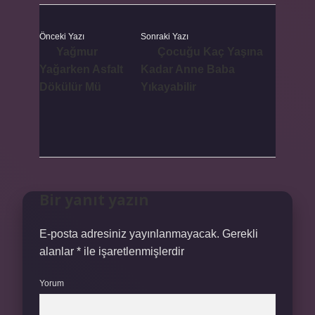
Önceki Yazı
Sonraki Yazı
Yağmur
Çocuğu Kaç Yaşına
Yağarken Asfalt
Kadar Anne Baba
Dökülür Mü
Yıkayabilir
Bir yanıt yazın
E-posta adresiniz yayınlanmayacak.
Gerekli
alanlar
*
ile işaretlenmişlerdir
Yorum