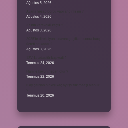
Ağustos 5, 2026
Avans hesap borcu yapılandırılır mı ?
Ağustos 4, 2026
37 nin karekökü kaçtır ?
Ağustos 3, 2026
2025’te direksiyon sınavını geçtikten sonra harç
ücreti ne kadar ?
Ağustos 3, 2026
12V 1a adaptör kaç watt ?
Temmuz 24, 2026
Hamile koyun neden ölür ?
Temmuz 22, 2026
6 ay çalışan bir kişi kaç ay işsizlik maaşı alabilir
?
Temmuz 20, 2026