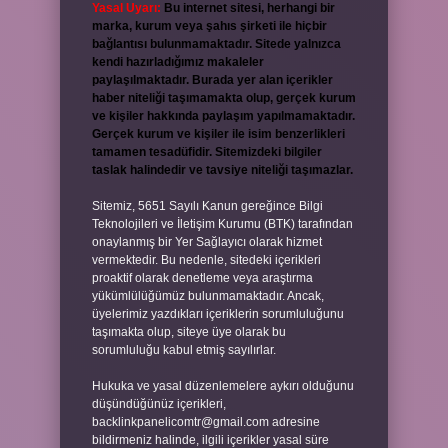
Yasal Uyarı:
Bu internet sitesi, herhangi bir
marka, kurum veya şahıs şirketi ile hiçbir
bağlantısı bulunmamaktadır. Sitede yalnızca
kendi hazırladığımız makaleler
paylaşılmaktadır. Burada yer alan içerikler
haber niteliği taşımamakta olup, gerçek kurum
ve kişiler hakkında paylaşım yapılmamaktadır.
Gerçek kurum ve kişiler ile isim benzerlikleri
tamamen tesadüfidir. Sitemizdeki bilgiler
taslak halindedir ve tavsiye niteliği taşımazlar.
Sitemiz, 5651 Sayılı Kanun gereğince Bilgi
Teknolojileri ve İletişim Kurumu (BTK) tarafından
onaylanmış bir Yer Sağlayıcı olarak hizmet
vermektedir. Bu nedenle, sitedeki içerikleri
proaktif olarak denetleme veya araştırma
yükümlülüğümüz bulunmamaktadır. Ancak,
üyelerimiz yazdıkları içeriklerin sorumluluğunu
taşımakta olup, siteye üye olarak bu
sorumluluğu kabul etmiş sayılırlar.
Hukuka ve yasal düzenlemelere aykırı olduğunu
düşündüğünüz içerikleri,
backlinkpanelicomtr@gmail.com
adresine
bildirmeniz halinde, ilgili içerikler yasal süre