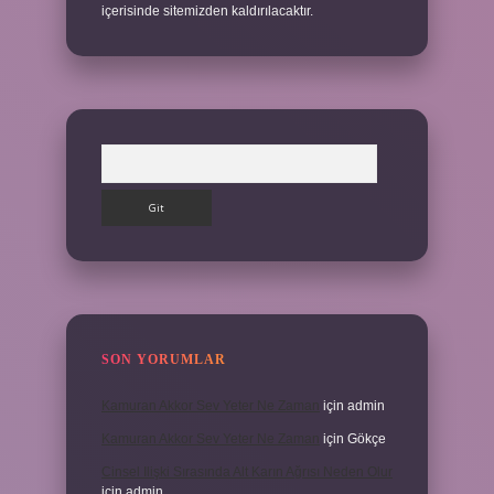
içerisinde sitemizden kaldırılacaktır.
Arama
SON YORUMLAR
Kamuran Akkor Sev Yeter Ne Zaman
için
admin
Kamuran Akkor Sev Yeter Ne Zaman
için
Gökçe
Cinsel Ilişki Sırasında Alt Karın Ağrısı Neden Olur
için
admin