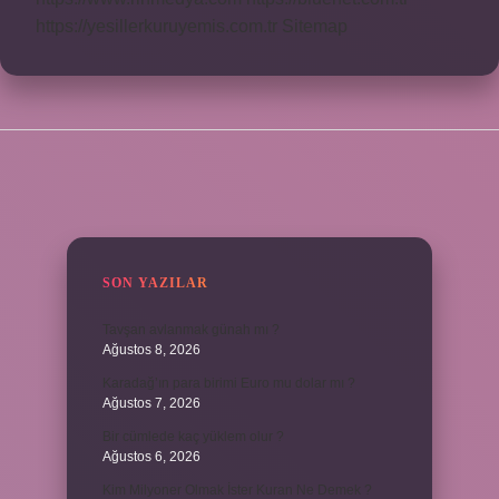
https://yesillerkuruyemis.com.tr
Sitemap
SIDEBAR
SON YAZILAR
Tavşan avlanmak günah mı ?
Ağustos 8, 2026
Karadağ’ın para birimi Euro mu dolar mı ?
Ağustos 7, 2026
Bir cümlede kaç yüklem olur ?
Ağustos 6, 2026
Kim Milyoner Olmak İster Kuran Ne Demek ?