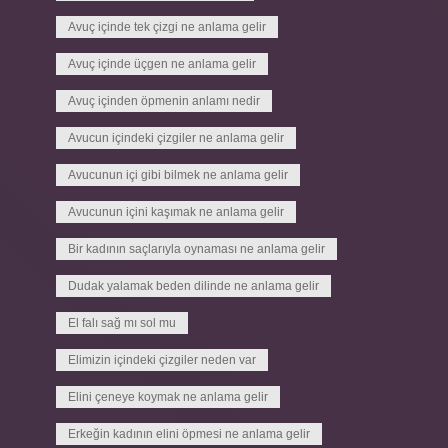
Avuç içinde tek çizgi ne anlama gelir
Avuç içinde üçgen ne anlama gelir
Avuç içinden öpmenin anlamı nedir
Avucun içindeki çizgiler ne anlama gelir
Avucunun içi gibi bilmek ne anlama gelir
Avucunun içini kaşımak ne anlama gelir
Bir kadının saçlarıyla oynaması ne anlama gelir
Dudak yalamak beden dilinde ne anlama gelir
El falı sağ mı sol mu
Elimizin içindeki çizgiler neden var
Elini çeneye koymak ne anlama gelir
Erkeğin kadının elini öpmesi ne anlama gelir