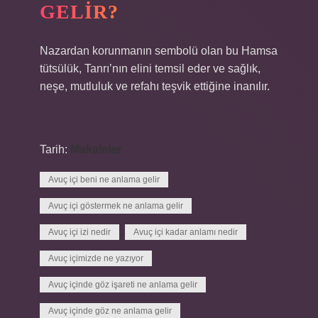
GELIR?
Nazardan korunmanın sembolü olan bu Hamsa
tütsülük, Tanrı’nın elini temsil eder ve sağlık,
neşe, mutluluk ve refahı teşvik ettiğine inanılır.
Tarih:
Makaleler
Avuç içi beni ne anlama gelir
Avuç içi göstermek ne anlama gelir
Avuç içi izi nedir
Avuç içi kadar anlamı nedir
Avuç içimizde ne yazıyor
Avuç içinde göz işareti ne anlama gelir
Avuç içinde göz ne anlama gelir