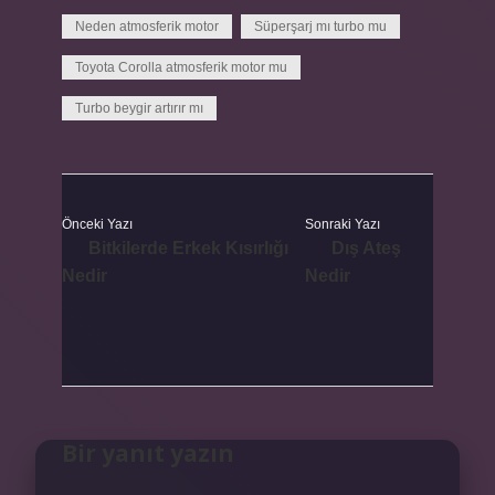
Neden atmosferik motor
Süperşarj mı turbo mu
Toyota Corolla atmosferik motor mu
Turbo beygir artırır mı
Önceki Yazı
Sonraki Yazı
Bitkilerde Erkek Kısırlığı
Dış Ateş
Nedir
Nedir
Bir yanıt yazın