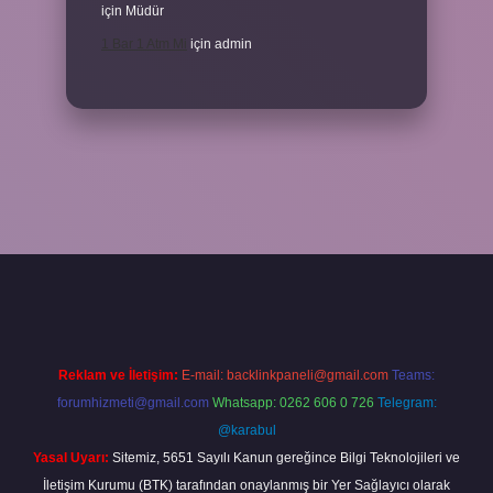
için
Müdür
1 Bar 1 Atm Mi
için
admin
 güncel
tulipbet.online
Reklam ve İletişim:
E-mail:
backlinkpaneli@gmail.com
Teams:
forumhizmeti@gmail.com
Whatsapp: 0262 606 0 726
Telegram:
@karabul
Yasal Uyarı:
Sitemiz, 5651 Sayılı Kanun gereğince Bilgi Teknolojileri ve
İletişim Kurumu (BTK) tarafından onaylanmış bir Yer Sağlayıcı olarak