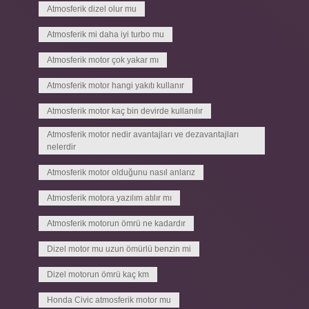
Atmosferik dizel olur mu
Atmosferik mi daha iyi turbo mu
Atmosferik motor çok yakar mı
Atmosferik motor hangi yakıtı kullanır
Atmosferik motor kaç bin devirde kullanılır
Atmosferik motor nedir avantajları ve dezavantajları
nelerdir
Atmosferik motor olduğunu nasıl anlarız
Atmosferik motora yazılım atılır mı
Atmosferik motorun ömrü ne kadardır
Dizel motor mu uzun ömürlü benzin mi
Dizel motorun ömrü kaç km
Honda Civic atmosferik motor mu