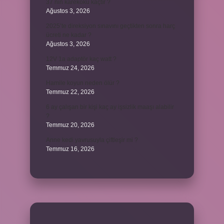
37 nin karekökü kaçtır ?
Ağustos 3, 2026
2025’te direksiyon sınavını geçtikten sonra harç
ücreti ne kadar ?
Ağustos 3, 2026
12V 1a adaptör kaç watt ?
Temmuz 24, 2026
Hamile koyun neden ölür ?
Temmuz 22, 2026
6 ay çalışan bir kişi kaç ay işsizlik maaşı alabilir
?
Temmuz 20, 2026
Anne kedi yavrusuyla çiftleşir mi ?
Temmuz 16, 2026