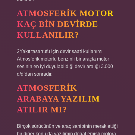
ATMOSFERIK MOTOR
KAÇ BIN DEVIRDE
KULLANILIR?
2Yakıt tasarrufu için devir saati kullanımı
Atmosferik motorlu benzinli bir araçta motor
sesinin en iyi duyulabildiği devir aralığı 3.000
d/d’dan sonradır.
ATMOSFERIK
ARABAYA YAZILIM
ATILIR MI?
Birçok sürücünün ve araç sahibinin merak ettiği
bir diğer konu da yazılımın doğal emişli motora