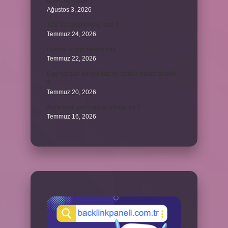
ücreti ne kadar ?
Ağustos 3, 2026
12V 1a adaptör kaç watt ?
Temmuz 24, 2026
Hamile koyun neden ölür ?
Temmuz 22, 2026
6 ay çalışan bir kişi kaç ay işsizlik maaşı alabilir
?
Temmuz 20, 2026
Anne kedi yavrusuyla çiftleşir mi ?
Temmuz 16, 2026