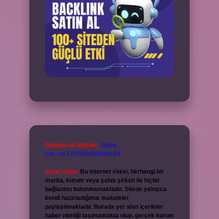
Reklam ve İletişim:
Skype:
live:.cid.575569c608265c69
Yasal Uyarı:
Bu internet sitesi, herhangi bir
marka, kurum veya şahıs şirketi ile hiçbir
bağlantısı bulunmamaktadır. Sitede yalnızca
kendi hazırladığımız makaleler
paylaşılmaktadır. Burada yer alan içerikler
haber niteliği taşımamakta olup, gerçek kurum