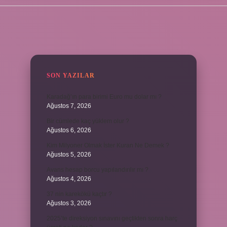
SIDEBAR
SON YAZILAR
Karadağ’ın para birimi Euro mu dolar mı ?
Ağustos 7, 2026
Bir cümlede kaç yüklem olur ?
Ağustos 6, 2026
Kim Milyoner Olmak İster Kuran Ne Demek ?
Ağustos 5, 2026
Avans hesap borcu yapılandırılır mı ?
Ağustos 4, 2026
37 nin karekökü kaçtır ?
Ağustos 3, 2026
2025’te direksiyon sınavını geçtikten sonra harç