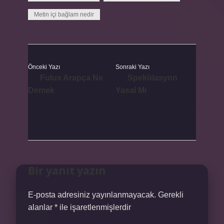
Metin içi bağlam nedir
Önceki Yazı
Sonraki Yazı
Fulus Arapça Ne
Spekülasyon
Demek
Yasal Mı
Bir yanıt yazın
E-posta adresiniz yayınlanmayacak.
Gerekli
alanlar
*
ile işaretlenmişlerdir