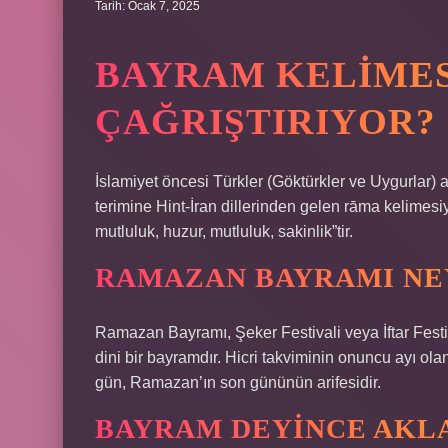
Tarih: Ocak 7, 2025
BAYRAM KELIMESI
ÇAĞRIŞTIRIYOR?
İslamiyet öncesi Türkler (Göktürkler ve Uygurlar)
terimine Hint-İran dillerinden gelen rāma kelimesiy
mutluluk, huzur, mutluluk, sakinlik”tir.
RAMAZAN BAYRAMI NEY
Ramazan Bayramı, Şeker Festivali veya İftar Fest
dini bir bayramdır. Hicri takviminin onuncu ayı ol
gün, Ramazan’ın son gününün arifesidir.
BAYRAM DEYINCE AKLA