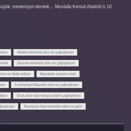
ağdaşlık, medeniyet demek… Mustafa Kemal Atatürk’ü 10
ırıyor
Atatürk kelimesi size ne çağrıştırıyor
demek
Bayram kelimesi size ne çağrıştırıyor
ram ne ifade ediyor
Bayramın anlamı nedir
ınız
Cumhuriyet Bayramı size ne çağrıştırıyor
diyor
Dost sözü size hangi anlamı çağrıştırıyor
ıştırıyor
Ramazan Bayramından akla ne gelir