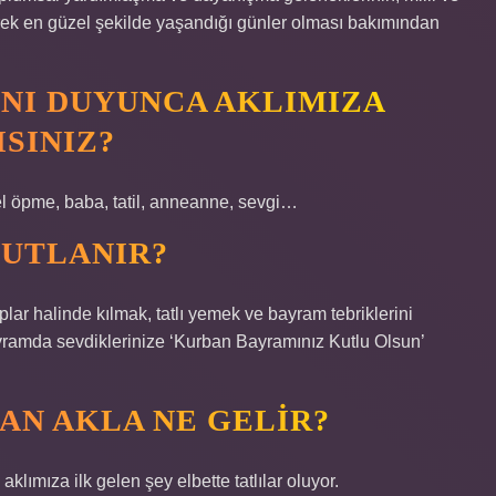
eşerek en güzel şekilde yaşandığı günler olması bakımından
NI DUYUNCA AKLIMIZA
ISINIZ?
 el öpme, baba, tatil, anneanne, sevgi…
KUTLANIR?
r halinde kılmak, tatlı yemek ve bayram tebriklerini
amda sevdiklerinize ‘Kurban Bayramınız Kutlu Olsun’
AN AKLA NE GELIR?
mıza ilk gelen şey elbette tatlılar oluyor.