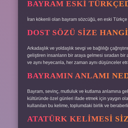
BAYRAM ESKI TÜRKÇE
İran kökenli olan bayram sözcüğü, en eski Türkç
DOST SÖZÜ SIZE HANG
Arkadaşlık ve yoldaşlık sevgi ve bağlılığı çağrıştırı
geliştiren insanların bir araya gelmesi sıradan bir
ve aynı heyecanla, her zaman aynı düşünceler etra
BAYRAMIN ANLAMI NED
Bayram, sevinç, mutluluk ve kutlama anlamına gelen
kültüründe özel günleri ifade etmek için yaygın ola
kullanılan bu kelime, toplumdaki birlik ve beraber
ATATÜRK KELIMESI SI