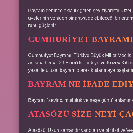
Bayram denince akla ilk gelen şey ziyarettir. Özel
üyelerinin yeniden bir araya gelebileceği bir ortam
ruhu güçlenir.
CUMHURIYET BAYRAMI 
Cumhuriyet Bayramı, Türkiye Büyük Millet Meclisi
anısına her yıl 29 Ekim’de Türkiye ve Kuzey Kıbrıs’
yasa ile ulusal bayram olarak kutlanmaya başlanmı
BAYRAM NE IFADE EDI
Bayram, “sevinç, mutluluk ve neşe günü” anlamına 
ATASÖZÜ SIZE NEYI Ç
Atasözü; Uzun zamandır var olan ve bir fikri ve/veya