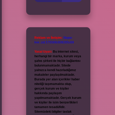
Reklam ve İletişim:
Skype:
live:.cid.575569c608265c69
Yasal Uyarı:
Bu internet sitesi,
herhangi bir marka, kurum veya
şahıs şirketi ile hiçbir bağlantısı
bulunmamaktadır. Sitede
yalnızca kendi hazırladığımız
makaleler paylaşılmaktadır.
Burada yer alan içerikler haber
niteliği taşımamakta olup,
gerçek kurum ve kişiler
hakkında paylaşım
yapılmamaktadır. Gerçek kurum
ve kişiler ile isim benzerlikleri
tamamen tesadüfidir.
Sitemizdeki bilgiler taslak