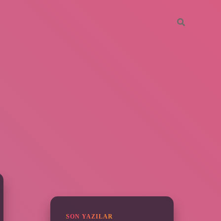
SIDEBAR
hiltonbet günce
SON YAZILAR