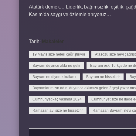
Atatürk demek… Liderlik, bağımsızlık, eşitlik, ç
Kasım’da saygı ve özlemle anıyoruz…
Tarih:
Makaleler
19 Mayıs size neleri çağrıştırıyor
Atasözü size neyi çağrışt
Bayram deyince akla ne gelir
Bayram eski Türkçede ne 
Bayram ne diyerek kutlanır
Bayram ne hissettirir
Bay
Bayramlarımızın adını duyunca aklımıza gelen 3 şeyi yazar mıs
Cumhuriyet kaç yaşında 2024
Cumhuriyet size ne ifade e
Ramazan ayı size ne hissettirir
Ramazan Bayramı neyi çağr