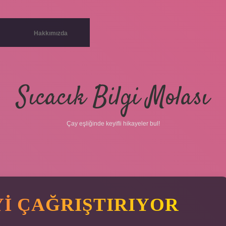
Hakkımızda
Sıcacık Bilgi Molası
Çay eşliğinde keyifli hikayeler bul!
YI ÇAĞRIŞTIRIYOR