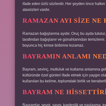
ifade eden özlü sözlerdir. Her şeyden önce halkın
atasözleri vardır.
RAMAZAN AYI SIZE NE 
Ramazan bağışlanma ayıdır. Oruç bu ayda tutulur, İs
tarafından bağışlanır ve günahlarından temizlenir.
boyunca hiç kimse birbirine kızamaz.
BAYRAMIN ANLAMI NED
Bayram, sevinç, mutluluk ve kutlama anlamına gelen
kültüründe özel günleri ifade etmek için yaygın ola
kullanılan bu kelime, toplumdaki birlik ve beraber
BAYRAM NE HISSETTIR
Bayramlar, sevgi, saygı, kardeşlik ve paylaşma, t