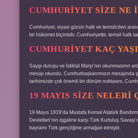
CUMHURIYET SIZE NE 
Cumhuriyet, siyasi gücün halk ve temsilcileri ar
bir hükümet biçimidir. Cumhuriyette, temsil halk tar
CUMHURIYET KAÇ YAŞI
Saygı duruşu ve İstiklal Marşı’nın okunmasının 
mesajı okundu. Cumhurbaşkanımızın mesajında ​​şunl
tarihimizde çok önemli bir dönüm noktasını, Cumhu
19 MAYIS SIZE NELERI
19 Mayıs 1919’da Mustafa Kemal Atatürk Bandırma 
Devletleri’nin işgaline karşı Türk Kurtuluş Savaşı’
bayramı Türk gençliğine armağan etmiştir.