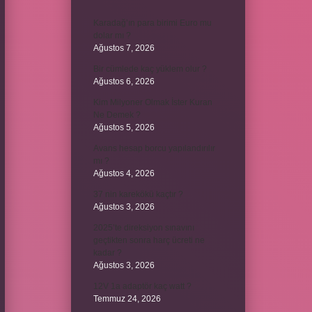
Karadağ’ın para birimi Euro mu
dolar mı ?
Ağustos 7, 2026
Bir cümlede kaç yüklem olur ?
Ağustos 6, 2026
Kim Milyoner Olmak İster Kuran
Ne Demek ?
Ağustos 5, 2026
Avans hesap borcu yapılandırılır
mı ?
Ağustos 4, 2026
37 nin karekökü kaçtır ?
Ağustos 3, 2026
2025’te direksiyon sınavını
geçtikten sonra harç ücreti ne
kadar ?
Ağustos 3, 2026
12V 1a adaptör kaç watt ?
Temmuz 24, 2026