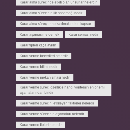
Karar alma sürecinde etkili olan unsurlar nelerdir
Karar alma sürecinin ilk basamağı nedir
Karar alma süreçlerine katılmak neleri kapsar
Karar aşaması ne demek
Karar şeması nedir
Karar tipleri kaça ayrılır
Karar verme becerileri nelerdir
Karar verme bilimi nedir
Karar verme mekanizması nedir
Karar verme süreci özellikle hangi yöntemin en önemli
aşamalarından biridir
Karar verme sürecini etkileyen faktörler nelerdir
Karar verme sürecinin aşamaları nelerdir
Karar verme tipleri nelerdir