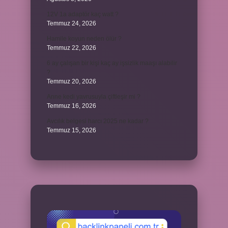
12V 1a adaptör kaç watt ?
Temmuz 24, 2026
Hamile koyun neden ölür ?
Temmuz 22, 2026
6 ay çalışan bir kişi kaç ay işsizlik maaşı alabilir
?
Temmuz 20, 2026
Anne kedi yavrusuyla çiftleşir mi ?
Temmuz 16, 2026
Avcılık belgesi harcı 2025 ne kadar ?
Temmuz 15, 2026