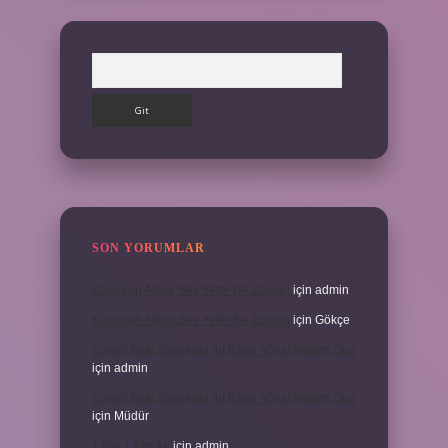
Arama
SON YORUMLAR
Kamuran Akkor Sev Yeter Ne Zaman
için
admin
Kamuran Akkor Sev Yeter Ne Zaman
için
Gökçe
Cinsel Ilişki Sırasında Alt Karın Ağrısı Neden Olur
için
admin
Cinsel Ilişki Sırasında Alt Karın Ağrısı Neden Olur
için
Müdür
1 Bar 1 Atm Mi
için
admin