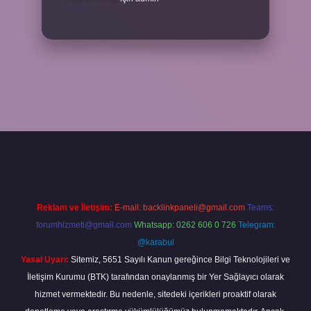
güncel
tulipbet.online
Reklam ve İletişim:
E-mail:
backlinkpaneli@gmail.com
Teams:
forumhizmeti@gmail.com
Whatsapp: 0262 606 0 726
Telegram:
@karabul
Yasal Uyarı:
Sitemiz, 5651 Sayılı Kanun gereğince Bilgi Teknolojileri ve
İletişim Kurumu (BTK) tarafından onaylanmış bir Yer Sağlayıcı olarak
hizmet vermektedir. Bu nedenle, sitedeki içerikleri proaktif olarak