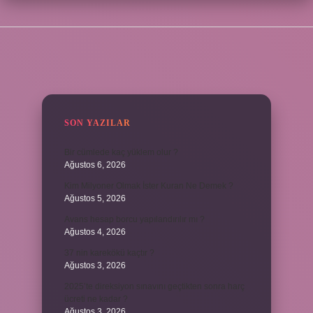
SIDEBAR
SON YAZILAR
Bir cümlede kaç yüklem olur ?
Ağustos 6, 2026
Kim Milyoner Olmak İster Kuran Ne Demek ?
Ağustos 5, 2026
Avans hesap borcu yapılandırılır mı ?
Ağustos 4, 2026
37 nin karekökü kaçtır ?
Ağustos 3, 2026
2025’te direksiyon sınavını geçtikten sonra harç
ücreti ne kadar ?
Ağustos 3, 2026