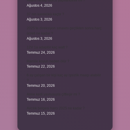
Avans hesap borcu yapılandırılır mı ?
Ağustos 4, 2026
37 nin karekökü kaçtır ?
Ağustos 3, 2026
2025’te direksiyon sınavını geçtikten sonra harç
ücreti ne kadar ?
Ağustos 3, 2026
12V 1a adaptör kaç watt ?
Temmuz 24, 2026
Hamile koyun neden ölür ?
Temmuz 22, 2026
6 ay çalışan bir kişi kaç ay işsizlik maaşı alabilir
?
Temmuz 20, 2026
Anne kedi yavrusuyla çiftleşir mi ?
Temmuz 16, 2026
Avcılık belgesi harcı 2025 ne kadar ?
Temmuz 15, 2026