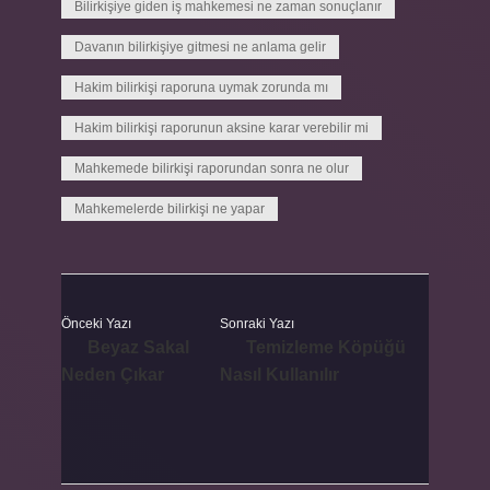
Bilirkişiye giden iş mahkemesi ne zaman sonuçlanır
Davanın bilirkişiye gitmesi ne anlama gelir
Hakim bilirkişi raporuna uymak zorunda mı
Hakim bilirkişi raporunun aksine karar verebilir mi
Mahkemede bilirkişi raporundan sonra ne olur
Mahkemelerde bilirkişi ne yapar
Önceki Yazı
Sonraki Yazı
Beyaz Sakal
Temizleme Köpüğü
Neden Çıkar
Nasıl Kullanılır