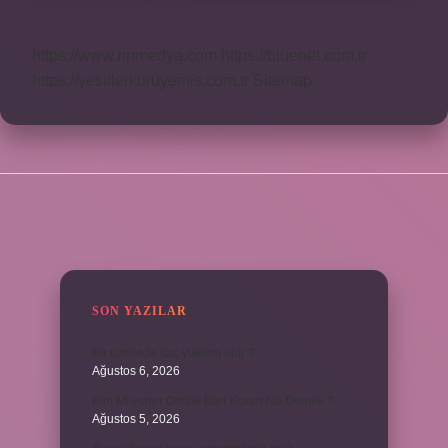
https://www.rinmedya.com
https://bluenet.com.tr
https://yesillerkuruyemis.com.tr
Sitemap
SIDEBAR
SON YAZILAR
Bir cümlede kaç yüklem olur ?
Ağustos 6, 2026
Kim Milyoner Olmak İster Kuran Ne Demek ?
Ağustos 5, 2026