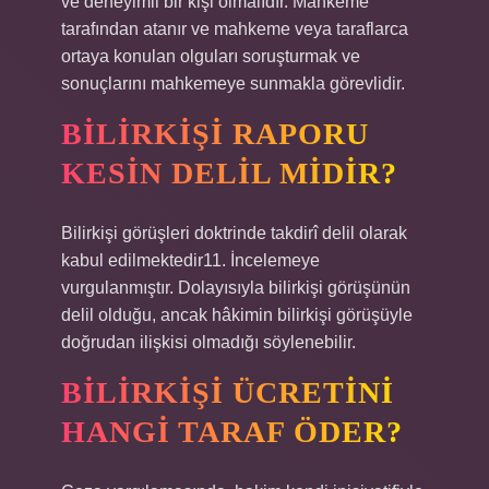
ve deneyimli bir kişi olmalıdır. Mahkeme
tarafından atanır ve mahkeme veya taraflarca
ortaya konulan olguları soruşturmak ve
sonuçlarını mahkemeye sunmakla görevlidir.
BILIRKIŞI RAPORU
KESIN DELIL MIDIR?
Bilirkişi görüşleri doktrinde takdirî delil olarak
kabul edilmektedir11. İncelemeye
vurgulanmıştır. Dolayısıyla bilirkişi görüşünün
delil olduğu, ancak hâkimin bilirkişi görüşüyle ​​
doğrudan ilişkisi olmadığı söylenebilir.
BILIRKIŞI ÜCRETINI
HANGI TARAF ÖDER?