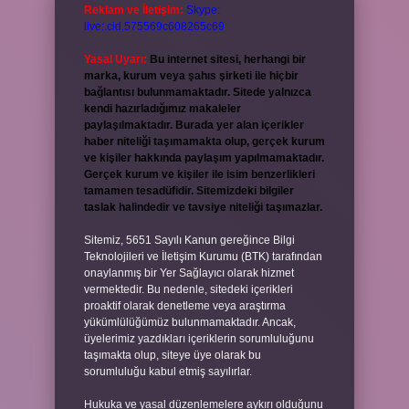
Reklam ve İletişim:
Skype:
live:.cid.575569c608265c69
Yasal Uyarı:
Bu internet sitesi, herhangi bir
marka, kurum veya şahıs şirketi ile hiçbir
bağlantısı bulunmamaktadır. Sitede yalnızca
kendi hazırladığımız makaleler
paylaşılmaktadır. Burada yer alan içerikler
haber niteliği taşımamakta olup, gerçek kurum
ve kişiler hakkında paylaşım yapılmamaktadır.
Gerçek kurum ve kişiler ile isim benzerlikleri
tamamen tesadüfidir. Sitemizdeki bilgiler
taslak halindedir ve tavsiye niteliği taşımazlar.
Sitemiz, 5651 Sayılı Kanun gereğince Bilgi
Teknolojileri ve İletişim Kurumu (BTK) tarafından
onaylanmış bir Yer Sağlayıcı olarak hizmet
vermektedir. Bu nedenle, sitedeki içerikleri
proaktif olarak denetleme veya araştırma
yükümlülüğümüz bulunmamaktadır. Ancak,
üyelerimiz yazdıkları içeriklerin sorumluluğunu
taşımakta olup, siteye üye olarak bu
sorumluluğu kabul etmiş sayılırlar.
Hukuka ve yasal düzenlemelere aykırı olduğunu