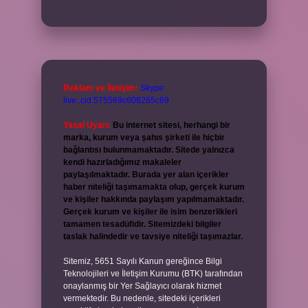
Reklam ve İletişim:
Skype:
live:.cid.575569c608265c69
Yasal Uyarı:
Bu internet sitesi, herhangi bir
marka, kurum veya şahıs şirketi ile hiçbir
bağlantısı bulunmamaktadır. Sitede yalnızca
kendi hazırladığımız makaleler
paylaşılmaktadır. Burada yer alan içerikler
haber niteliği taşımamakta olup, gerçek kurum
ve kişiler hakkında paylaşım yapılmamaktadır.
Gerçek kurum ve kişiler ile isim benzerlikleri
tamamen tesadüfidir. Sitemizdeki bilgiler
taslak halindedir ve tavsiye niteliği taşımazlar.
Sitemiz, 5651 Sayılı Kanun gereğince Bilgi
Teknolojileri ve İletişim Kurumu (BTK) tarafından
onaylanmış bir Yer Sağlayıcı olarak hizmet
vermektedir. Bu nedenle, sitedeki içerikleri