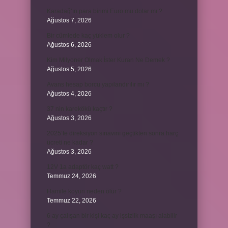
Karadağ’ın para birimi Euro mu dolar mı ?
Ağustos 7, 2026
Bir cümlede kaç yüklem olur ?
Ağustos 6, 2026
Kim Milyoner Olmak İster Kuran Ne Demek ?
Ağustos 5, 2026
Avans hesap borcu yapılandırılır mı ?
Ağustos 4, 2026
37 nin karekökü kaçtır ?
Ağustos 3, 2026
2025’te direksiyon sınavını geçtikten sonra harç
ücreti ne kadar ?
Ağustos 3, 2026
12V 1a adaptör kaç watt ?
Temmuz 24, 2026
Hamile koyun neden ölür ?
Temmuz 22, 2026
6 ay çalışan bir kişi kaç ay işsizlik maaşı alabilir
?