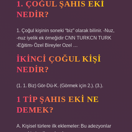
1. ÇOĞUL ŞAHIS EKI
NEDIR?
1. Çoğul kişinin soneki “biz” olarak bilinir. -Nuz,
-nuz iyelik ek örneğidir CNN TURKCN TURK
›Eğitim› Özel Bireyler Ozel …
İKINCI ÇOĞUL KIŞI
NEDIR?
(1. 1. Biz) Gör-Dü-K. (Görmek için 2.). (3.).
1 TIP ŞAHIS EKI NE
DEMEK?
A. Kişisel türlere ilk eklemeler: Bu adezyonlar