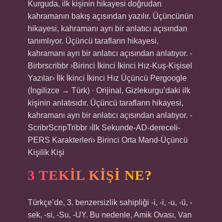
Kurguda, ilk kişinin hikayesi doğrudan
kahramanın bakış açısından yazılır. Üçüncünün
hikayesi, kahramanı ayrı bir anlatıcı açısından
tanımlıyor. Üçüncü tarafların hikayesi,
kahramanı ayrı bir anlatıcı açısından anlatıyor. -
Birbrscribbr ›Birinci İkinci İkinci Hız-Kuş-Kişisel
Yazılar› İlk İkinci İkinci Hız Üçüncü Pergoogle
(İngilizce → Türk) · Orijinal, Gizlekurgu’daki ilk
kişinin anlatısıdır. Üçüncü tarafların hikayesi,
kahramanı ayrı bir anlatıcı açısından anlatıyor. -
ScribrScripTribbr ›İlk Sekunde-AD-dereceli-
PERS Karakterleri› Birinci Orta Mand-Üçüncü
Kişilik Kişi
3 TEKIL KIŞI NE?
Türkçe’de, 3. benzersizlik sahipliği -i, -i, -u, -ü, -
sek, -si, -Su, -UY. Bu nedenle, Amik Ovası, Van