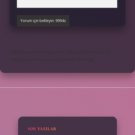
https://www.rinmedya.com
https://bluenet.com.tr
https://yesillerkuruyemis.com.tr
Sitemap
SIDEBAR
SON YAZILAR