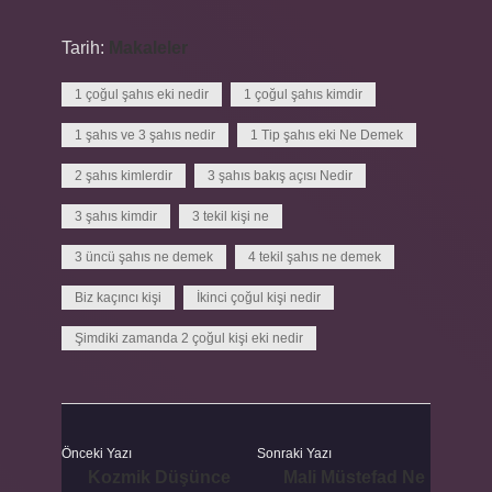
Tarih:
Makaleler
1 çoğul şahıs eki nedir
1 çoğul şahıs kimdir
1 şahıs ve 3 şahıs nedir
1 Tip şahıs eki Ne Demek
2 şahıs kimlerdir
3 şahıs bakış açısı Nedir
3 şahıs kimdir
3 tekil kişi ne
3 üncü şahıs ne demek
4 tekil şahıs ne demek
Biz kaçıncı kişi
İkinci çoğul kişi nedir
Şimdiki zamanda 2 çoğul kişi eki nedir
Önceki Yazı
Sonraki Yazı
Kozmik Düşünce
Mali Müstefad Ne