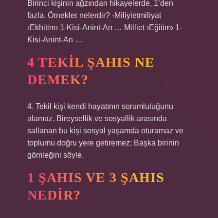
Birinci kişinin ağzından hikayelerde, 1’den
fazla. Örnekler nelerdir? -Miliyietmiliyat
›Ekhitim› 1-Kisi-Anint-An … Milliet ›Eğitim› 1-
Kisi-Anint-An …
4 TEKIL ŞAHIS NE
DEMEK?
4. Tekil kişi kendi hayatının sorumluluğunu
alamaz. Bireysellik ve sosyallik arasında
sallanan bu kişi sosyal yaşamda oturamaz ve
toplumu doğru yere getiremez; Başka birinin
gömleğini söyle.
1 ŞAHIS VE 3 ŞAHIS
NEDIR?