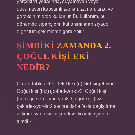
yerçekimi yollarında, duyamayan veya
duyamayan kapsamlı zaman, zaman, arzu ve
gereksinimlerde kullanılır. Bu kullanım, bu
dönemde siparişlerin kullanımından ziyade
diğer tüm çekimlerde görülebilir.
ŞIMDIKI ZAMANDA 2.
ÇOĞUL KIŞI EKI
NEDIR?
Örnek Tablo Jel-3. Tekil kişi (o) Gid-sirgel-iyor1.
Çoğul kişi (biz) go-bad-yor-oz2. Çoğul kişi
(sen)-go-sen—you-you3. Çoğul kişi (siz)
çekirdek-yor-lar2 satırını daha fazla değiştirme
wikipedivanti ›wiki› şimdi ›wiki› wiki ›şimdi›
şimdi ›