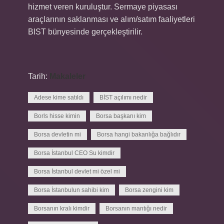
hizmet veren kuruluştur. Sermaye piyasası
araçlarının saklanması ve alım/satım faaliyetleri
BIST bünyesinde gerçekleştirilir.
Tarih:
Makaleler
Adese kime satıldı
BİST açılımı nedir
Borls hisse kimin
Borsa başkanı kim
Borsa devletin mi
Borsa hangi bakanlığa bağlıdır
Borsa İstanbul CEO Su kimdir
Borsa İstanbul devlet mi özel mi
Borsa İstanbulun sahibi kim
Borsa zengini kim
Borsanın kralı kimdir
Borsanın mantığı nedir