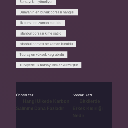
Borsayı kim yönetiyor
Dünyanın en büyük borsası hangisi
İlk borsa ne zaman kuruldu
İstanbul borsası kime satıldı
İstanbul borsası ne zaman kuruldu
Tüpraş en yüksek kaçı gördü
Türkiyede ilk borsayı kimler kurmuştur
Önceki Yazı
Sonraki Yazı
Hangi Ülkede Karbon
Bitkilerde
Salınımı Daha Fazladır
Erkek Kısırlığı
Nedir