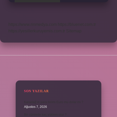
https://www.rinmedya.com
https://bluenet.com.tr
https://yesillerkuruyemis.com.tr
Sitemap
SIDEBAR
SON YAZILAR
Karadağ’ın para birimi Euro mu dolar mı ?
Ağustos 7, 2026
Bir cümlede kaç yüklem olur ?