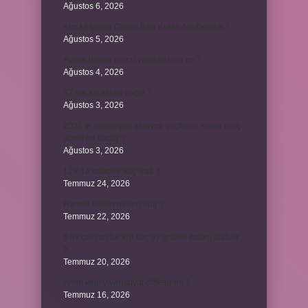
Ağustos 6, 2026
Kim Milyoner Olmak İster Kuran Ne Demek ?
Ağustos 5, 2026
Avans hesap borcu yapılandırılır mı ?
Ağustos 4, 2026
37 nin karekökü kaçtır ?
Ağustos 3, 2026
2025’te direksiyon sınavını geçtikten sonra harç
ücreti ne kadar ?
Ağustos 3, 2026
12V 1a adaptör kaç watt ?
Temmuz 24, 2026
Hamile koyun neden ölür ?
Temmuz 22, 2026
6 ay çalışan bir kişi kaç ay işsizlik maaşı alabilir
?
Temmuz 20, 2026
Anne kedi yavrusuyla çiftleşir mi ?
Temmuz 16, 2026