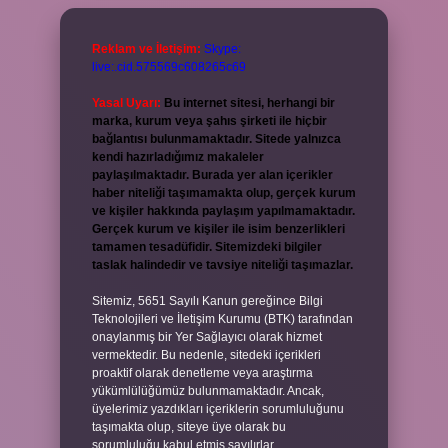
Reklam ve İletişim:
Skype:
live:.cid.575569c608265c69
Yasal Uyarı:
Bu internet sitesi, herhangi bir
marka, kurum veya şahıs şirketi ile hiçbir
bağlantısı bulunmamaktadır. Sitede yalnızca
kendi hazırladığımız makaleler
paylaşılmaktadır. Burada yer alan içerikler
haber niteliği taşımamakta olup, gerçek kurum
ve kişiler hakkında paylaşım yapılmamaktadır.
Gerçek kurum ve kişiler ile isim benzerlikleri
tamamen tesadüfidir. Sitemizdeki bilgiler
taslak halindedir ve tavsiye niteliği taşımazlar.
Sitemiz, 5651 Sayılı Kanun gereğince Bilgi
Teknolojileri ve İletişim Kurumu (BTK) tarafından
onaylanmış bir Yer Sağlayıcı olarak hizmet
vermektedir. Bu nedenle, sitedeki içerikleri
proaktif olarak denetleme veya araştırma
yükümlülüğümüz bulunmamaktadır. Ancak,
üyelerimiz yazdıkları içeriklerin sorumluluğunu
taşımakta olup, siteye üye olarak bu
sorumluluğu kabul etmiş sayılırlar.