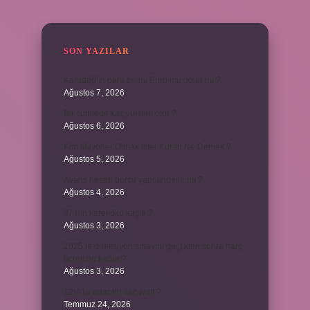
SIDEBAR
SON YAZILAR
Karadağ’ın para birimi Euro mu dolar mı ?
Ağustos 7, 2026
Bir cümlede kaç yüklem olur ?
Ağustos 6, 2026
Kim Milyoner Olmak İster Kuran Ne Demek ?
Ağustos 5, 2026
Avans hesap borcu yapılandırılır mı ?
Ağustos 4, 2026
37 nin karekökü kaçtır ?
Ağustos 3, 2026
2025’te direksiyon sınavını geçtikten sonra harç
ücreti ne kadar ?
Ağustos 3, 2026
12V 1a adaptör kaç watt ?
Temmuz 24, 2026