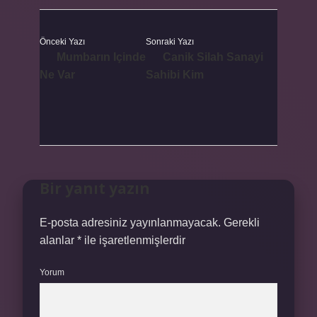
Önceki Yazı
Sonraki Yazı
Mumbarın Içinde
Canik Silah Sanayi
Ne Var
Sahibi Kim
Bir yanıt yazın
E-posta adresiniz yayınlanmayacak.
Gerekli
alanlar
*
ile işaretlenmişlerdir
Yorum