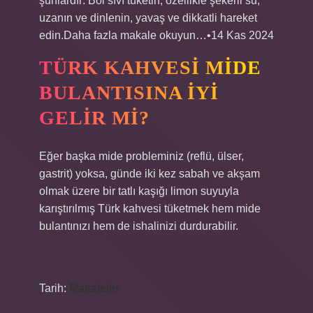
şunlardır: Bol sıvı tüketin, özellikle şekerli su,
uzanın ve dinlenin, yavaş ve dikkatli hareket
edin.Daha fazla makale okuyun…•14 Kas 2024
TÜRK KAHVESI MIDE
BULANTISINA IYI
GELIR MI?
Eğer başka mide probleminiz (reflü, ülser,
gastrit) yoksa, günde iki kez sabah ve akşam
olmak üzere bir tatlı kaşığı limon suyuyla
karıştırılmış Türk kahvesi tüketmek hem mide
bulantınızı hem de ishalinizi durdurabilir.
Tarih:
Makaleler