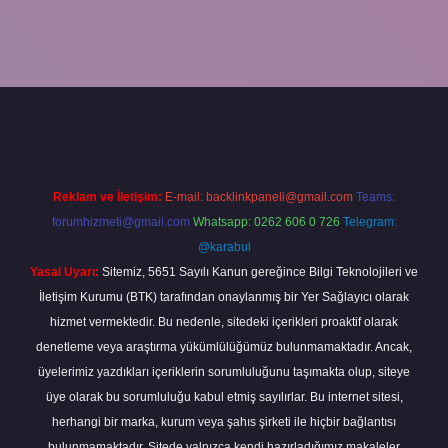
güncel
tulipbet.online
Reklam ve İletişim:
E-mail:
backlinkpaneli@gmail.com
Teams:
forumhizmeti@gmail.com
Whatsapp: 0262 606 0 726
Telegram:
@karabul
Yasal Uyarı:
Sitemiz, 5651 Sayılı Kanun gereğince Bilgi Teknolojileri ve
İletişim Kurumu (BTK) tarafından onaylanmış bir Yer Sağlayıcı olarak
hizmet vermektedir. Bu nedenle, sitedeki içerikleri proaktif olarak
denetleme veya araştırma yükümlülüğümüz bulunmamaktadır. Ancak,
üyelerimiz yazdıkları içeriklerin sorumluluğunu taşımakta olup, siteye
üye olarak bu sorumluluğu kabul etmiş sayılırlar. Bu internet sitesi,
herhangi bir marka, kurum veya şahıs şirketi ile hiçbir bağlantısı
bulunmamaktadır. Sitede yalnızca kendi hazırladığımız makaleler