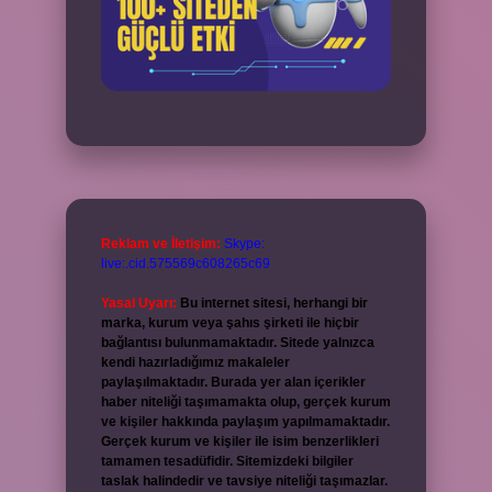
Reklam ve İletişim:
Skype:
live:.cid.575569c608265c69
Yasal Uyarı:
Bu internet sitesi, herhangi bir
marka, kurum veya şahıs şirketi ile hiçbir
bağlantısı bulunmamaktadır. Sitede yalnızca
kendi hazırladığımız makaleler
paylaşılmaktadır. Burada yer alan içerikler
haber niteliği taşımamakta olup, gerçek kurum
ve kişiler hakkında paylaşım yapılmamaktadır.
Gerçek kurum ve kişiler ile isim benzerlikleri
tamamen tesadüfidir. Sitemizdeki bilgiler
taslak halindedir ve tavsiye niteliği taşımazlar.