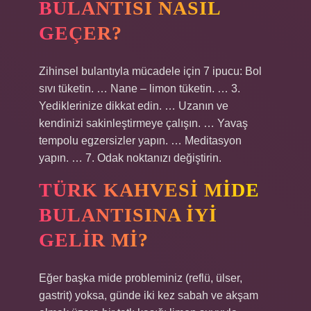
BULANTISI NASIL
GEÇER?
Zihinsel bulantıyla mücadele için 7 ipucu: Bol
sıvı tüketin. … Nane – limon tüketin. … 3.
Yediklerinize dikkat edin. … Uzanın ve
kendinizi sakinleştirmeye çalışın. … Yavaş
tempolu egzersizler yapın. … Meditasyon
yapın. … 7. Odak noktanızı değiştirin.
TÜRK KAHVESI MIDE
BULANTISINA IYI
GELIR MI?
Eğer başka mide probleminiz (reflü, ülser,
gastrit) yoksa, günde iki kez sabah ve akşam