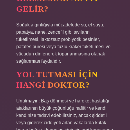
GELIR?
Soğuk algınlığıyla mücadelede su, et suyu,
papatya, nane, zencefil gibi sıvıların
tüketilmesi, laktozsuz probiyotik besinler,
patates püresi veya tuzlu kraker tüketilmesi ve
vücudun dinlenerek toparlanmasına olanak
sağlanması faydalıdır.
YOL TUTMASI IÇIN
HANGI DOKTOR?
Unutmayın: Baş dönmesi ve hareket hastalığı
ataklarının büyük çoğunluğu hafiftir ve kendi
kendinize tedavi edebilirsiniz, ancak şiddetli
veya giderek ciddiyeti artan vakalarda kulak
burun boğaz, denge ve sinir sistemi konusunda