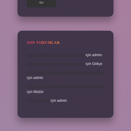
SON YORUMLAR
Kamuran Akkor Sev Yeter Ne Zaman
için
admin
Kamuran Akkor Sev Yeter Ne Zaman
için
Gökçe
Cinsel Ilişki Sırasında Alt Karın Ağrısı Neden Olur
için
admin
Cinsel Ilişki Sırasında Alt Karın Ağrısı Neden Olur
için
Müdür
1 Bar 1 Atm Mi
için
admin