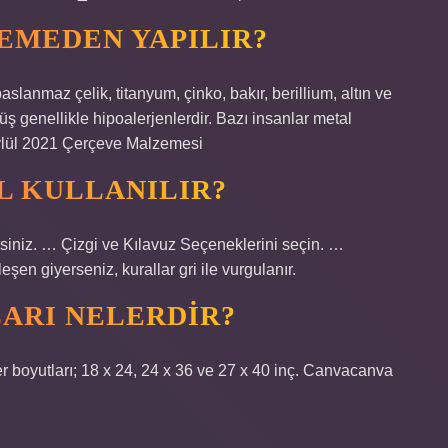
EMEDEN YAPILIR?
slanmaz çelik, titanyum, çinko, bakır, berillium, altın ve
ş genellikle hipoalerjenlerdir. Bazı insanlar metal
 Eylül 2021 Çerçeve Malzemesi
L KULLANILIR?
irsiniz. … Çizgi ve Kılavuz Seçeneklerini seçin. …
eşen giyerseniz, kurallar gri ile vurgulanır.
LARI NELERDIR?
er boyutları; 18 x 24, 24 x 36 ve 27 x 40 inç. Canvacanva