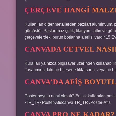
ÇERÇEVE HANGI MALZ
Kullanılan diğer metallerden bazıları alüminyum, pa
gümüştür. Paslanmaz çelik, titanyum, altın ve gümü
çerçevelerdeki burun botlarına alerjisi vardır.15
CANVADA CETVEL NASI
Kuralları yalnızca bilgisayar üzerinden kullanabil
Tasarımınızdaki bir bileşene tıklarsanız veya bir bil
CANVA’DA AFIŞ BOYUT
Poster boyutu nasıl olmalı? En sık kullanılan post
›TR_TR› Poster-Afiscanva TR_TR ›Poster-Afis
CANVA PRO NE KADAR?