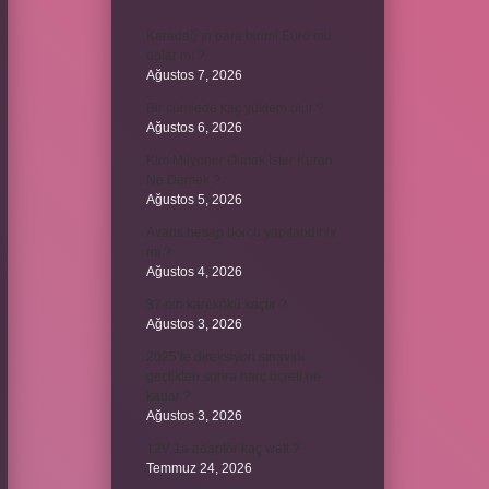
Karadağ’ın para birimi Euro mu
dolar mı ?
Ağustos 7, 2026
Bir cümlede kaç yüklem olur ?
Ağustos 6, 2026
Kim Milyoner Olmak İster Kuran
Ne Demek ?
Ağustos 5, 2026
Avans hesap borcu yapılandırılır
mı ?
Ağustos 4, 2026
37 nin karekökü kaçtır ?
Ağustos 3, 2026
2025’te direksiyon sınavını
geçtikten sonra harç ücreti ne
kadar ?
Ağustos 3, 2026
12V 1a adaptör kaç watt ?
Temmuz 24, 2026