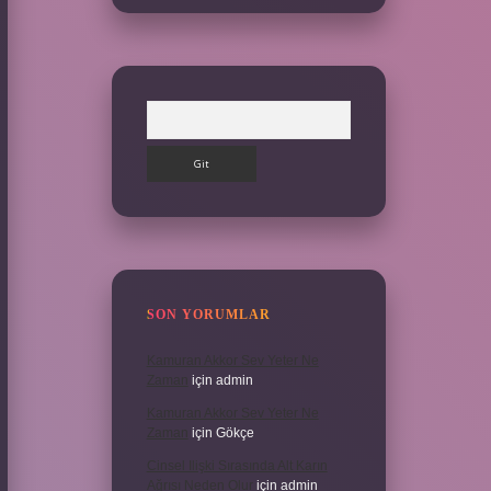
Arama
SON YORUMLAR
Kamuran Akkor Sev Yeter Ne
Zaman
için
admin
Kamuran Akkor Sev Yeter Ne
Zaman
için
Gökçe
Cinsel Ilişki Sırasında Alt Karın
Ağrısı Neden Olur
için
admin