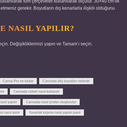
ullanılarak tüm çerçeveler kullanılarak ölçülür. 30×40 cm’lik
etmeniz gerekir. Boyutların dış kenarlarla ilişkili olduğunu
 NASIL YAPILIR?
n. Değişikliklerinizi yapın ve Tamam’ı seçin.
Canva Pro ne kadar
Canvada afiş boyutları nelerdir
lır
Canvada cetvel nasıl kullanılır
asıl yapılır
Canvada nasıl poster oluşturulur
ü nasıl alınır
Yuvarlak kırpma nasıl yapılır paint