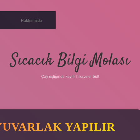
Hakkımızda
Sıcacık Bilgi Molası
Çay eşliğinde keyifli hikayeler bul!
YUVARLAK YAPILIR