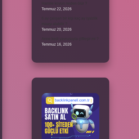
Hamile koyun neden ölür ?
Temmuz 22, 2026
6 ay çalışan bir kişi kaç ay işsizlik
maaşı alabilir ?
Temmuz 20, 2026
Anne kedi yavrusuyla çiftleşir mi ?
Temmuz 16, 2026