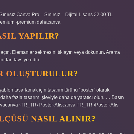
ınırsız Canva Pro – Sınırsız – Dijital Lisans 32.00 TL
Premium -premium dahacanva
SIL YAPILIR?
m açın. Elemanlar sekmesini tıklayın veya dokunun. Arama
ırları tavsiye edin.
ER OLUŞTURULUR?
 şablon tasarlamak için tasarım türünü “poster” olarak
… daha fazla tasarım işleviyle daha da yaratıcı olun. … Basın
Canvacanva ›TR_TR› Poster-Afiscanva TR_TR ›Poster-Afis
ÇÜSÜ NASIL ALINIR?