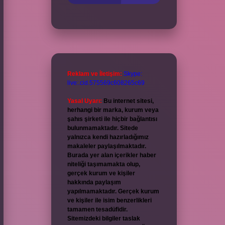
Reklam ve İletişim:
Skype:
live:.cid.575569c608265c69
Yasal Uyarı:
Bu internet sitesi,
herhangi bir marka, kurum veya
şahıs şirketi ile hiçbir bağlantısı
bulunmamaktadır. Sitede
yalnızca kendi hazırladığımız
makaleler paylaşılmaktadır.
Burada yer alan içerikler haber
niteliği taşımamakta olup,
gerçek kurum ve kişiler
hakkında paylaşım
yapılmamaktadır. Gerçek kurum
ve kişiler ile isim benzerlikleri
tamamen tesadüfidir.
Sitemizdeki bilgiler taslak