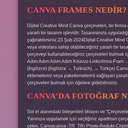
CANVA FRAMES NEDIR?
Dijital Creative Mind Canva çerçeveleri, bir form
yararlı bir tasarım işlevidir. Tasarımınıza uyguladı
çağırabilirsiniz.23 Şub 2024Dijital Creative Mind 
veya videolara sahip olabileceğiniz yararlı bir tasa
çerçeveyi kullanabileceğiniz çerçeveleri bulmak i
Adım Adım Adım Adım Kılavuz-Linkinlinva-Fram …
(İngilizce) (İngilizce → Turkisch), → Türkçe) Canv
eklemelerini veya paketlemelerini sağlayan yararlı 
çerçeveleri bulmak için öğelere gidebilirsiniz.
CANVA’DA FOTOĞRAF N
Sol el alanındaki bileşenleri tıklayın ve “Çerçevel
Yanınıza uygulamak için seçtiğiniz apartman çerçev
çekin. Canvacanva ›TR_TR› Photo-Redukt-Cirp