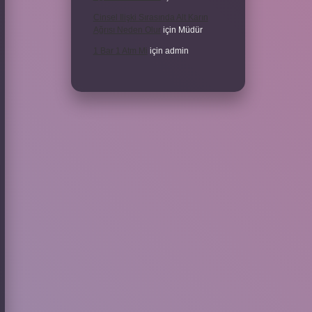
Cinsel Ilişki Sırasında Alt Karın
Ağrısı Neden Olur
için
Müdür
1 Bar 1 Atm Mi
için
admin