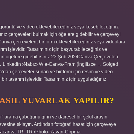
a görüntü ve video ekleyebileceğiniz veya kesebileceğiniz
ğınız çerçeveleri bulmak için öğelere gidebilir ve çerçeveyi
Canva çerçeveleri, bir form ekleyebileceğiniz veya videolara
rım işlevidir. Tasarımınız için başvurabileceğiniz ve
çin öğelere gidebilirsiniz.23 Şub 2024Canva Çerçeveleri:
 Linkedin ›Nabız› Wie-Canva-Fram (İngilizce → Solged
a’dan çerçeveler sunan ve bir form için resim ve video
bir tasarım işlevidir. Tasarımınız için uyguladığınız
ASIL YUVARLAK YAPILIR?
er” arama çubuğunu girin ve dairesel bir şekil arayın.
esine tıklayın. Ardından fotoğrafı hasat için çerçeveye
macanva TR_TR ›Photo-Ravan-Cirpma