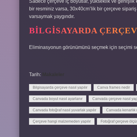
Sadece çerçeve iç boyutlar, yükseklik ve genişlik k
bir resminiz varsa, 30x40cm’lik bir çerçeve sipariş 
varsaymak yaygındır.
BILGISAYARDA ÇERÇEVE
Eliminasyonun görünümünü seçmek için seçimi seçi
Tarih:
Makaleler
Bilgisayarda çerçeve nasıl yapılır
Canva frames nedir
Canvada boyut nasıl ayarlanır
Canvada çerçeve nasıl yapı
Canvada fotoğraf nasıl yuvarlak yapılır
Canvada kenarlık n
Çerçeve hangi malzemeden yapılır
Fotoğraf çerçeve ölçüs