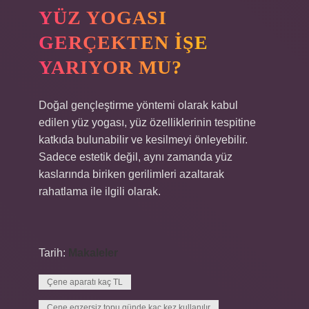
YÜZ YOGASI
GERÇEKTEN IŞE
YARIYOR MU?
Doğal gençleştirme yöntemi olarak kabul
edilen yüz yogası, yüz özelliklerinin tespitine
katkıda bulunabilir ve kesilmeyi önleyebilir.
Sadece estetik değil, aynı zamanda yüz
kaslarında biriken gerilimleri azaltarak
rahatlama ile ilgili olarak.
Tarih:
Makaleler
Çene aparatı kaç TL
Çene egzersiz topu günde kaç kez kullanılır