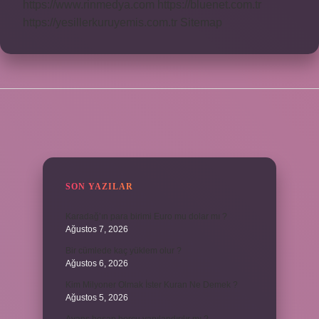
https://www.rinmedya.com
https://bluenet.com.tr
https://yesillerkuruyemis.com.tr
Sitemap
SIDEBAR
SON YAZILAR
Karadağ’ın para birimi Euro mu dolar mı ?
Ağustos 7, 2026
Bir cümlede kaç yüklem olur ?
Ağustos 6, 2026
Kim Milyoner Olmak İster Kuran Ne Demek ?
Ağustos 5, 2026