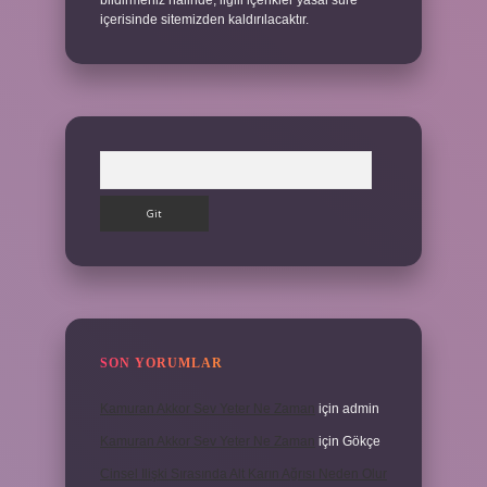
bildirmeniz halinde, ilgili içerikler yasal süre
içerisinde sitemizden kaldırılacaktır.
Arama
SON YORUMLAR
Kamuran Akkor Sev Yeter Ne Zaman
için
admin
Kamuran Akkor Sev Yeter Ne Zaman
için
Gökçe
Cinsel Ilişki Sırasında Alt Karın Ağrısı Neden Olur