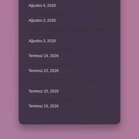
Avans hesap borcu yapılandırılır mı ?
Ağustos 4, 2026
37 nin karekökü kaçtır ?
Ağustos 3, 2026
2025’te direksiyon sınavını geçtikten sonra harç
ücreti ne kadar ?
Ağustos 3, 2026
12V 1a adaptör kaç watt ?
Temmuz 24, 2026
Hamile koyun neden ölür ?
Temmuz 22, 2026
6 ay çalışan bir kişi kaç ay işsizlik maaşı alabilir
?
Temmuz 20, 2026
Anne kedi yavrusuyla çiftleşir mi ?
Temmuz 16, 2026