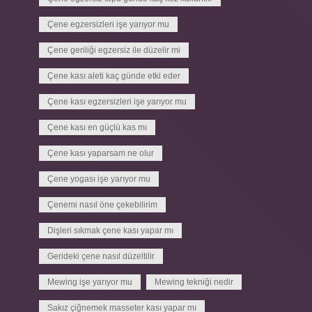
Çene egzersizleri işe yarıyor mu
Çene geriliği egzersiz ile düzelir mi
Çene kası aleti kaç günde etki eder
Çene kası egzersizleri işe yarıyor mu
Çene kası en güçlü kas mı
Çene kası yaparsam ne olur
Çene yogası işe yarıyor mu
Çenemi nasıl öne çekebilirim
Dişleri sıkmak çene kası yapar mı
Gerideki çene nasıl düzeltilir
Mewing işe yarıyor mu
Mewing tekniği nedir
Sakız çiğnemek masseter kası yapar mı