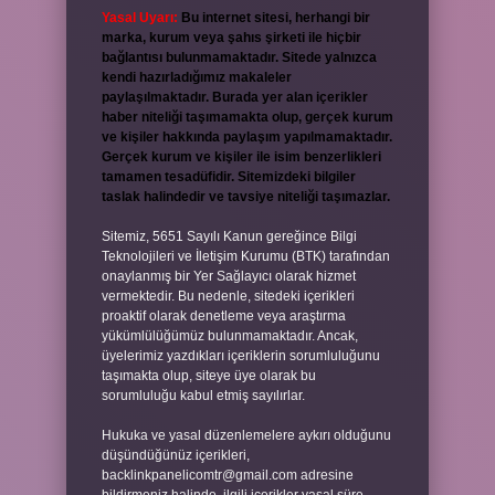
Yasal Uyarı:
Bu internet sitesi, herhangi bir
marka, kurum veya şahıs şirketi ile hiçbir
bağlantısı bulunmamaktadır. Sitede yalnızca
kendi hazırladığımız makaleler
paylaşılmaktadır. Burada yer alan içerikler
haber niteliği taşımamakta olup, gerçek kurum
ve kişiler hakkında paylaşım yapılmamaktadır.
Gerçek kurum ve kişiler ile isim benzerlikleri
tamamen tesadüfidir. Sitemizdeki bilgiler
taslak halindedir ve tavsiye niteliği taşımazlar.
Sitemiz, 5651 Sayılı Kanun gereğince Bilgi
Teknolojileri ve İletişim Kurumu (BTK) tarafından
onaylanmış bir Yer Sağlayıcı olarak hizmet
vermektedir. Bu nedenle, sitedeki içerikleri
proaktif olarak denetleme veya araştırma
yükümlülüğümüz bulunmamaktadır. Ancak,
üyelerimiz yazdıkları içeriklerin sorumluluğunu
taşımakta olup, siteye üye olarak bu
sorumluluğu kabul etmiş sayılırlar.
Hukuka ve yasal düzenlemelere aykırı olduğunu
düşündüğünüz içerikleri,
backlinkpanelicomtr@gmail.com
adresine