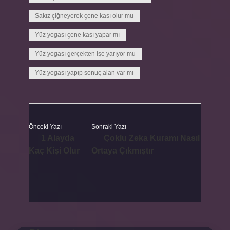
Sakız çiğneyerek çene kası olur mu
Yüz yogası çene kası yapar mı
Yüz yogası gerçekten işe yarıyor mu
Yüz yogası yapıp sonuç alan var mı
Önceki Yazı
Sonraki Yazı
1 Alayda
Çoklu Zeka Kuramı Nasıl
Kaç Kişi Olur
Ortaya Çıkmıştır