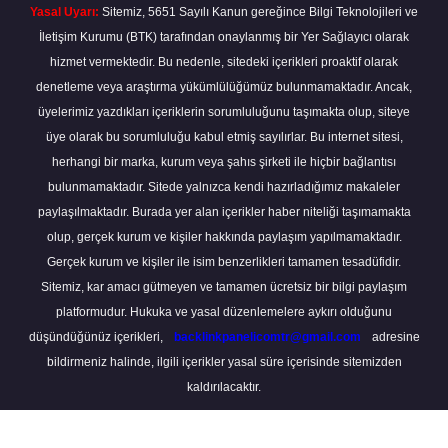
Yasal Uyarı:
Sitemiz, 5651 Sayılı Kanun gereğince Bilgi Teknolojileri ve
İletişim Kurumu (BTK) tarafından onaylanmış bir Yer Sağlayıcı olarak
hizmet vermektedir. Bu nedenle, sitedeki içerikleri proaktif olarak
denetleme veya araştırma yükümlülüğümüz bulunmamaktadır. Ancak,
üyelerimiz yazdıkları içeriklerin sorumluluğunu taşımakta olup, siteye
üye olarak bu sorumluluğu kabul etmiş sayılırlar. Bu internet sitesi,
herhangi bir marka, kurum veya şahıs şirketi ile hiçbir bağlantısı
bulunmamaktadır. Sitede yalnızca kendi hazırladığımız makaleler
paylaşılmaktadır. Burada yer alan içerikler haber niteliği taşımamakta
olup, gerçek kurum ve kişiler hakkında paylaşım yapılmamaktadır.
Gerçek kurum ve kişiler ile isim benzerlikleri tamamen tesadüfidir.
Sitemiz, kar amacı gütmeyen ve tamamen ücretsiz bir bilgi paylaşım
platformudur. Hukuka ve yasal düzenlemelere aykırı olduğunu
düşündüğünüz içerikleri,
backlinkpanelicomtr@gmail.com
adresine
bildirmeniz halinde, ilgili içerikler yasal süre içerisinde sitemizden
kaldırılacaktır.
Scro
to