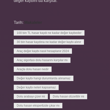
değer kaybını da karşılar.
Tarih:
Makaleler
100 bin TL hasar kaydı ne kadar değer kaybeder
30 bin hasar kaydına ne kadar değer kaybı alınır
Araç değer kaybı nasıl hesaplanır 2024
Araç sigortası dolu hasarını karşılar mı
Araçta dolu hasarı nedir
Değer kaybı hangi durumlarda alınamaz
Değer kaybı neleri kapsamaz
Dolu arabayı çizer mi
Dolu hasarı düzeltilir mi
Dolu hasarı ekspertizde çıkar mı