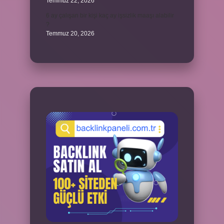
Temmuz 22, 2026
6 ay çalışan bir kişi kaç ay işsizlik maaşı alabilir
?
Temmuz 20, 2026