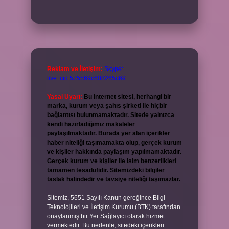
Reklam ve İletişim:
Skype:
live:.cid.575569c608265c69
Yasal Uyarı:
Bu internet sitesi, herhangi bir
marka, kurum veya şahıs şirketi ile hiçbir
bağlantısı bulunmamaktadır. Sitede yalnızca
kendi hazırladığımız makaleler
paylaşılmaktadır. Burada yer alan içerikler
haber niteliği taşımamakta olup, gerçek kurum
ve kişiler hakkında paylaşım yapılmamaktadır.
Gerçek kurum ve kişiler ile isim benzerlikleri
tamamen tesadüfidir. Sitemizdeki bilgiler
taslak halindedir ve tavsiye niteliği taşımazlar.
Sitemiz, 5651 Sayılı Kanun gereğince Bilgi
Teknolojileri ve İletişim Kurumu (BTK) tarafından
onaylanmış bir Yer Sağlayıcı olarak hizmet
vermektedir. Bu nedenle, sitedeki içerikleri