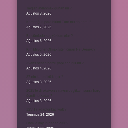
Tavşan avlanmak günah mı ?
Ağustos 8, 2026
Karadağ’ın para birimi Euro mu dolar mı ?
Ağustos 7, 2026
Bir cümlede kaç yüklem olur ?
Ağustos 6, 2026
Kim Milyoner Olmak İster Kuran Ne Demek ?
Ağustos 5, 2026
Avans hesap borcu yapılandırılır mı ?
Ağustos 4, 2026
37 nin karekökü kaçtır ?
Ağustos 3, 2026
2025’te direksiyon sınavını geçtikten sonra harç
ücreti ne kadar ?
Ağustos 3, 2026
12V 1a adaptör kaç watt ?
Temmuz 24, 2026
Hamile koyun neden ölür ?