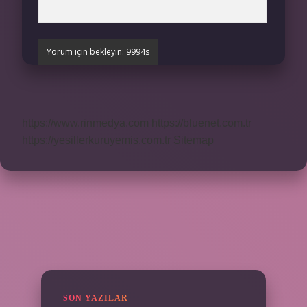
https://www.rinmedya.com
https://bluenet.com.tr
https://yesillerkuruyemis.com.tr
Sitemap
SIDEBAR
SON YAZILAR