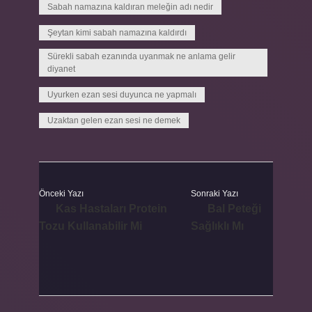
Sabah namazına kaldıran meleğin adı nedir
Şeytan kimi sabah namazına kaldırdı
Sürekli sabah ezanında uyanmak ne anlama gelir
diyanet
Uyurken ezan sesi duyunca ne yapmalı
Uzaktan gelen ezan sesi ne demek
Önceki Yazı
Sonraki Yazı
Kas Hastaları Protein
Bal Peteği
Tozu Kullanabilir Mi
Sağlıklı Mı