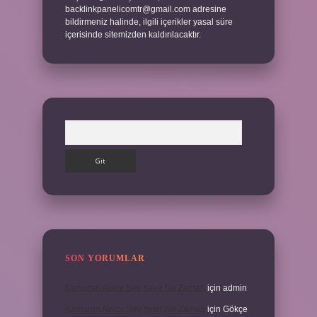
backlinkpanelicomtr@gmail.com
adresine
bildirmeniz halinde, ilgili içerikler yasal süre
içerisinde sitemizden kaldırılacaktır.
Arama
SON YORUMLAR
Kamuran Akkor Sev Yeter Ne Zaman
için
admin
Kamuran Akkor Sev Yeter Ne Zaman
için
Gökçe