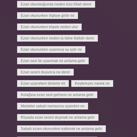
Ezan okunduğunda neden Aziz Allah denir
Ezan okunurken ilişkiye girilir mi
Ezan okunurken köpek neden ulur
Ezan okunurken neden la ilahe illallah denir
Ezan okunurken uyanınca su içilir mi
Ezan sesi ile uyanmak ne anlama gelir
Ezan sesini duyunca ne denir
Ezan uzanırken dinlenir mi
Keyterezec melek mi
Kulağına ezan sesi gelmesi ne anlama gelir
Melekler sabah namazına uyandırır mı
Rüyada ezan sesini duymak ne anlama gelir
Sabah ezanı okunurken kalkmak ne anlama gelir