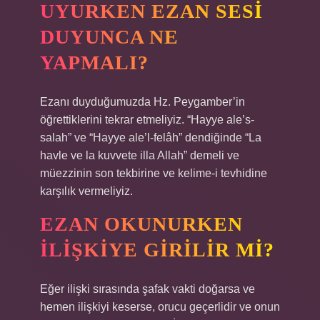
UYURKEN EZAN SESI
DUYUNCA NE
YAPMALI?
Ezanı duyduğumuzda Hz. Peygamber’in
öğrettiklerini tekrar etmeliyiz. “Hayye ale’s-
salah” ve “Hayye ale’l-felâh” dendiğinde “La
havle ve la kuvvete illa Allah” demeli ve
müezzinin son tekbirine ve kelime-i tevhidine
karşılık vermeliyiz.
EZAN OKUNURKEN
ILIŞKIYE GIRILIR MI?
Eğer ilişki sırasında şafak vakti doğarsa ve
hemen ilişkiyi keserse, orucu geçerlidir ve onun