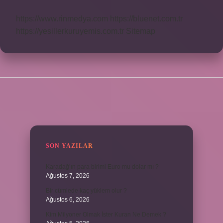
https://www.rinmedya.com
https://bluenet.com.tr
https://yesillerkuruyemis.com.tr
Sitemap
SIDEBAR
SON YAZILAR
Karadağ’ın para birimi Euro mu dolar mı ?
Ağustos 7, 2026
Bir cümlede kaç yüklem olur ?
Ağustos 6, 2026
Kim Milyoner Olmak İster Kuran Ne Demek ?