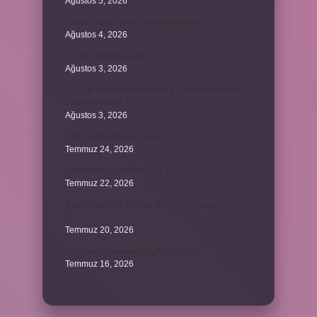
Ağustos 5, 2026
Avans hesap borcu yapılandırılır mı ?
Ağustos 4, 2026
37 nin karekökü kaçtır ?
Ağustos 3, 2026
2025’te direksiyon sınavını geçtikten sonra harç
ücreti ne kadar ?
Ağustos 3, 2026
12V 1a adaptör kaç watt ?
Temmuz 24, 2026
Hamile koyun neden ölür ?
Temmuz 22, 2026
6 ay çalışan bir kişi kaç ay işsizlik maaşı alabilir
?
Temmuz 20, 2026
Anne kedi yavrusuyla çiftleşir mi ?
Temmuz 16, 2026