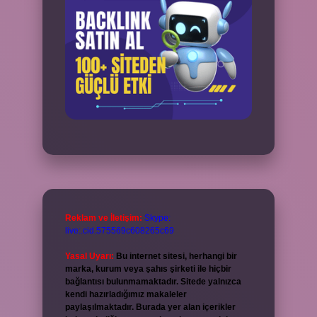
Reklam ve İletişim:
Skype:
live:.cid.575569c608265c69
Yasal Uyarı:
Bu internet sitesi, herhangi bir
marka, kurum veya şahıs şirketi ile hiçbir
bağlantısı bulunmamaktadır. Sitede yalnızca
kendi hazırladığımız makaleler
paylaşılmaktadır. Burada yer alan içerikler