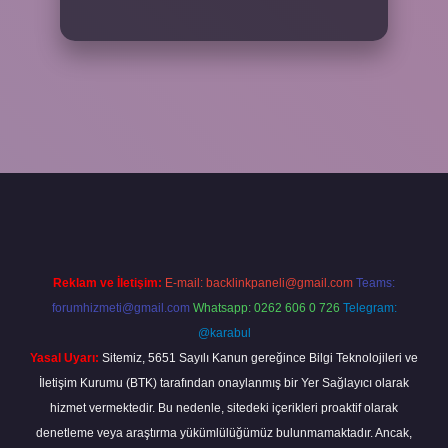
ncel
tulipbet.online
Reklam ve İletişim:
E-mail:
backlinkpaneli@gmail.com
Teams:
forumhizmeti@gmail.com
Whatsapp: 0262 606 0 726
Telegram:
@karabul
Yasal Uyarı:
Sitemiz, 5651 Sayılı Kanun gereğince Bilgi Teknolojileri ve
İletişim Kurumu (BTK) tarafından onaylanmış bir Yer Sağlayıcı olarak
hizmet vermektedir. Bu nedenle, sitedeki içerikleri proaktif olarak
denetleme veya araştırma yükümlülüğümüz bulunmamaktadır. Ancak,