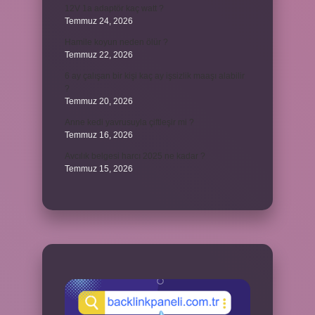
12V 1a adaptör kaç watt ?
Temmuz 24, 2026
Hamile koyun neden ölür ?
Temmuz 22, 2026
6 ay çalışan bir kişi kaç ay işsizlik maaşı alabilir
?
Temmuz 20, 2026
Anne kedi yavrusuyla çiftleşir mi ?
Temmuz 16, 2026
Avcılık belgesi harcı 2025 ne kadar ?
Temmuz 15, 2026