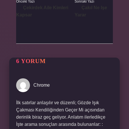
Önceki Yazı
Sonraki Yazı
Çekirdek Aile Kimleri
Çakıl Ne Işe
Kapsar
Yarar
6 YORUM
Chrome
İlk satırlar anlaşılır ve düzenli; Gözde Işık
Çakması Kendiliğinden Geçer Mi açısından
derinlik biraz geç geliyor. Anlatım ilerledikçe
İşte arama sonuçları arasında bulunanlar: :