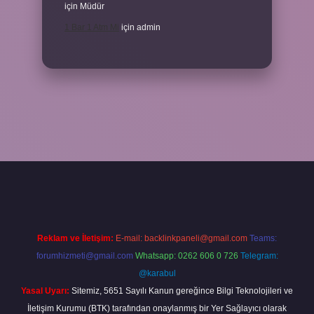
için
Müdür
1 Bar 1 Atm Mi
için
admin
lipbet.online
Reklam ve İletişim:
E-mail:
backlinkpaneli@gmail.com
Teams:
forumhizmeti@gmail.com
Whatsapp: 0262 606 0 726
Telegram:
@karabul
Yasal Uyarı:
Sitemiz, 5651 Sayılı Kanun gereğince Bilgi Teknolojileri ve
İletişim Kurumu (BTK) tarafından onaylanmış bir Yer Sağlayıcı olarak