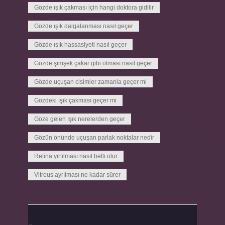
Gözde ışık çakması için hangi doktora gidilir
Gözde ışık dalgalanması nasıl geçer
Gözde ışık hassasiyeti nasıl geçer
Gözde şimşek çakar gibi olması nasıl geçer
Gözde uçuşan cisimler zamanla geçer mi
Gözdeki ışık çakması geçer mi
Göze gelen ışık nerelerden geçer
Gözün önünde uçuşan parlak noktalar nedir
Retina yırtılması nasıl belli olur
Vitreus ayrılması ne kadar sürer