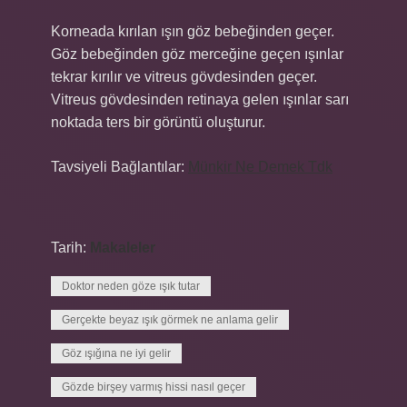
Korneada kırılan ışın göz bebeğinden geçer.
Göz bebeğinden göz merceğine geçen ışınlar
tekrar kırılır ve vitreus gövdesinden geçer.
Vitreus gövdesinden retinaya gelen ışınlar sarı
noktada ters bir görüntü oluşturur.
Tavsiyeli Bağlantılar:
Münkir Ne Demek Tdk
Tarih:
Makaleler
Doktor neden göze ışık tutar
Gerçekte beyaz ışık görmek ne anlama gelir
Göz ışığına ne iyi gelir
Gözde birşey varmış hissi nasıl geçer