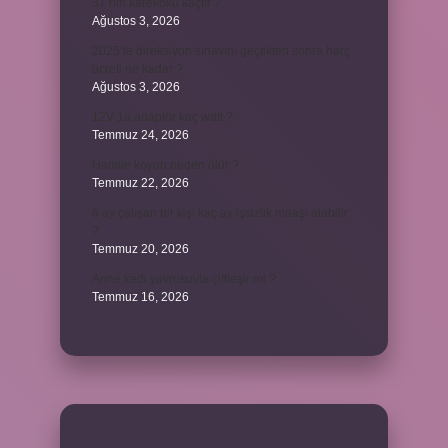
37 nin karekökü kaçtır ?
Ağustos 3, 2026
2025’te direksiyon sınavını geçtikten sonra harç
ücreti ne kadar ?
Ağustos 3, 2026
12V 1a adaptör kaç watt ?
Temmuz 24, 2026
Hamile koyun neden ölür ?
Temmuz 22, 2026
6 ay çalışan bir kişi kaç ay işsizlik maaşı alabilir
?
Temmuz 20, 2026
Anne kedi yavrusuyla çiftleşir mi ?
Temmuz 16, 2026