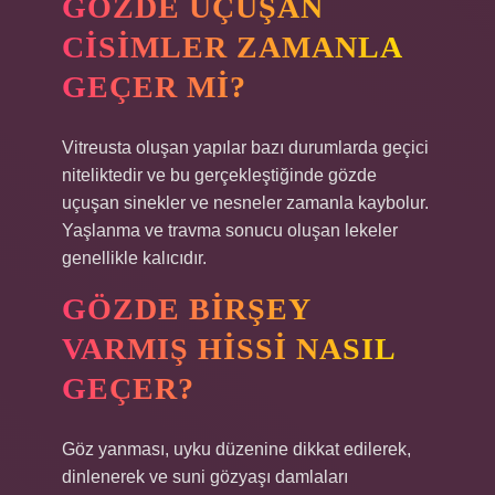
GÖZDE UÇUŞAN
CISIMLER ZAMANLA
GEÇER MI?
Vitreusta oluşan yapılar bazı durumlarda geçici
niteliktedir ve bu gerçekleştiğinde gözde
uçuşan sinekler ve nesneler zamanla kaybolur.
Yaşlanma ve travma sonucu oluşan lekeler
genellikle kalıcıdır.
GÖZDE BIRŞEY
VARMIŞ HISSI NASIL
GEÇER?
Göz yanması, uyku düzenine dikkat edilerek,
dinlenerek ve suni gözyaşı damlaları