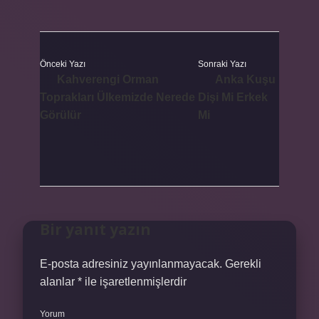
Önceki Yazı
Sonraki Yazı
Kahverengi Orman
Anka Kuşu
Toprakları Ülkemizde Nerede
Dişi Mi Erkek
Görülür
Mi
Bir yanıt yazın
E-posta adresiniz yayınlanmayacak.
Gerekli
alanlar
*
ile işaretlenmişlerdir
Yorum