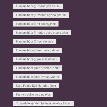
Hamam böceği insana yaklaşır mı
Hamam böceği insanın ağzına girer mi
Hamam böceği mikrop taşır mı
Hamam böceği neden gece ortaya çıkar
Hamam böceği neyi sevmez
Hamam böceği temiz eve gelir mi
Hamam böceği yok olsa ne olur
Hamam böceğinin düşmanı nedir
Hamam böceğinin faydası var mı
Kara Fatma Eve Nereden Gelir
Karınca yok olursa ne olur
Tuvalet deliğinden hamam böceği çıkar mı