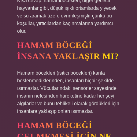
Kısa cevap: hamamböcekleri, diğer gececil
hayvanlar gibi, düşük ışıklı ortamlarda yiyecek
ve su aramak üzere evrimleşmiştir çünkü bu
koşullar, yırtıcılardan kaçınmalarına yardımcı
olur.
HAMAM BÖCEĞI
INSANA YAKLAŞIR MI?
Hamam böcekleri (ısıtıcı böcekleri) kanla
beslenmediklerinden, insanları hiçbir şekilde
ısırmazlar. Vücutlarındaki sensörler sayesinde
insanın nefesinden hareketine kadar her şeyi
algılarlar ve bunu tehlikeli olarak gördükleri için
insanlara yaklaşıp onları ısırmazlar.
HAMAM BÖCEĞI
GELMEMESI IÇIN NE