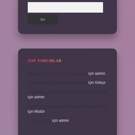
Arama
SON YORUMLAR
Kamuran Akkor Sev Yeter Ne Zaman
için
admin
Kamuran Akkor Sev Yeter Ne Zaman
için
Gökçe
Cinsel Ilişki Sırasında Alt Karın Ağrısı Neden Olur
için
admin
Cinsel Ilişki Sırasında Alt Karın Ağrısı Neden Olur
için
Müdür
1 Bar 1 Atm Mi
için
admin