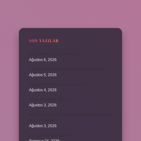
SIDEBAR
SON YAZILAR
Bir cümlede kaç yüklem olur ?
Ağustos 6, 2026
Kim Milyoner Olmak İster Kuran Ne Demek ?
Ağustos 5, 2026
Avans hesap borcu yapılandırılır mı ?
Ağustos 4, 2026
37 nin karekökü kaçtır ?
Ağustos 3, 2026
2025’te direksiyon sınavını geçtikten sonra harç
ücreti ne kadar ?
Ağustos 3, 2026
12V 1a adaptör kaç watt ?