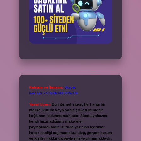
Reklam ve İletişim:
Skype:
live:.cid.575569c608265c69
Yasal Uyarı:
Bu internet sitesi, herhangi bir
marka, kurum veya şahıs şirketi ile hiçbir
bağlantısı bulunmamaktadır. Sitede yalnızca
kendi hazırladığımız makaleler
paylaşılmaktadır. Burada yer alan içerikler
haber niteliği taşımamakta olup, gerçek kurum
ve kişiler hakkında paylaşım yapılmamaktadır.