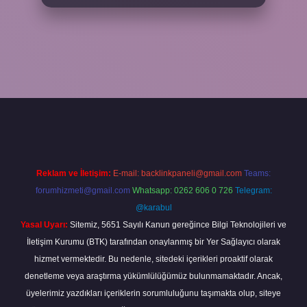
el
tulipbet.online
Reklam ve İletişim:
E-mail:
backlinkpaneli@gmail.com
Teams:
forumhizmeti@gmail.com
Whatsapp: 0262 606 0 726
Telegram:
@karabul
Yasal Uyarı:
Sitemiz, 5651 Sayılı Kanun gereğince Bilgi Teknolojileri ve
İletişim Kurumu (BTK) tarafından onaylanmış bir Yer Sağlayıcı olarak
hizmet vermektedir. Bu nedenle, sitedeki içerikleri proaktif olarak
denetleme veya araştırma yükümlülüğümüz bulunmamaktadır. Ancak,
üyelerimiz yazdıkları içeriklerin sorumluluğunu taşımakta olup, siteye