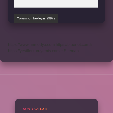
https://www.rinmedya.com
https://bluenet.com.tr
https://yesillerkuruyemis.com.tr
Sitemap
SIDEBAR
SON YAZILAR