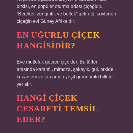
bitkisi, en popüler oturma odası çiçeğidir.
“Bereket, zenginlik ve bolluk” getirdiği söylenen
çiçeğin evi Güney Afrika’dır.
EN UĞURLU ÇIÇEK
HANGISIDIR?
Eve mutluluk getiren çiçekler: Bu türler
arasında karanfil, mimoza, şakayık, gül, orkide,
krizantem ve tamamen yeşil görünümlü bitkiler
yer alır.
HANGI ÇIÇEK
CESARETI TEMSIL
EDER?