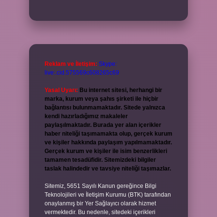
Reklam ve İletişim:
Skype:
live:.cid.575569c608265c69
Yasal Uyarı:
Bu internet sitesi, herhangi bir
marka, kurum veya şahıs şirketi ile hiçbir
bağlantısı bulunmamaktadır. Sitede yalnızca
kendi hazırladığımız makaleler
paylaşılmaktadır. Burada yer alan içerikler
haber niteliği taşımamakta olup, gerçek kurum
ve kişiler hakkında paylaşım yapılmamaktadır.
Gerçek kurum ve kişiler ile isim benzerlikleri
tamamen tesadüfidir. Sitemizdeki bilgiler
taslak halindedir ve tavsiye niteliği taşımazlar.
Sitemiz, 5651 Sayılı Kanun gereğince Bilgi
Teknolojileri ve İletişim Kurumu (BTK) tarafından
onaylanmış bir Yer Sağlayıcı olarak hizmet
vermektedir. Bu nedenle, sitedeki içerikleri