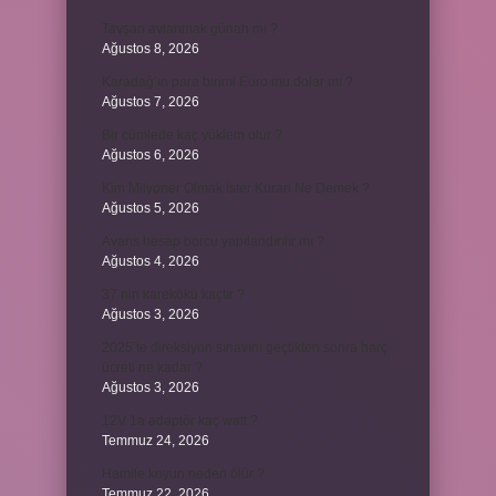
Tavşan avlanmak günah mı ?
Ağustos 8, 2026
Karadağ’ın para birimi Euro mu dolar mı ?
Ağustos 7, 2026
Bir cümlede kaç yüklem olur ?
Ağustos 6, 2026
Kim Milyoner Olmak İster Kuran Ne Demek ?
Ağustos 5, 2026
Avans hesap borcu yapılandırılır mı ?
Ağustos 4, 2026
37 nin karekökü kaçtır ?
Ağustos 3, 2026
2025’te direksiyon sınavını geçtikten sonra harç
ücreti ne kadar ?
Ağustos 3, 2026
12V 1a adaptör kaç watt ?
Temmuz 24, 2026
Hamile koyun neden ölür ?
Temmuz 22, 2026