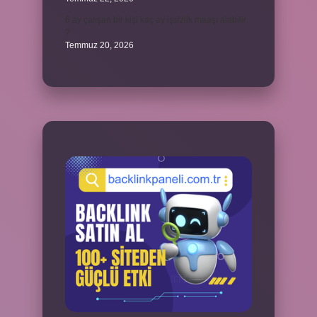
6 ay çalışan bir kişi kaç ay işsizlik maaşı alabilir
?
Temmuz 20, 2026