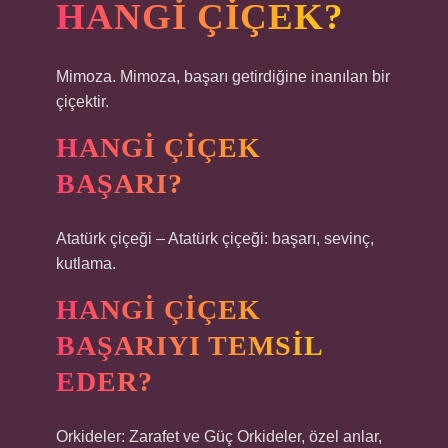
HANGI ÇIÇEK?
Mimoza. Mimoza, başarı getirdiğine inanılan bir
çiçektir.
HANGI ÇIÇEK
BAŞARI?
Atatürk çiçeği – Atatürk çiçeği: başarı, sevinç,
kutlama.
HANGI ÇIÇEK
BAŞARIYI TEMSIL
EDER?
Orkideler: Zarafet ve Güç Orkideler, özel anlar,