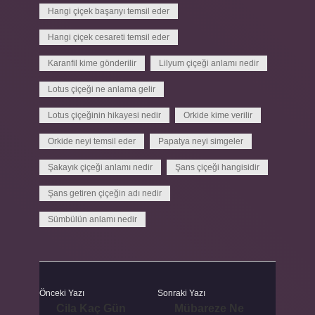
Hangi çiçek başarıyı temsil eder
Hangi çiçek cesareti temsil eder
Karanfil kime gönderilir
Lilyum çiçeği anlamı nedir
Lotus çiçeği ne anlama gelir
Lotus çiçeğinin hikayesi nedir
Orkide kime verilir
Orkide neyi temsil eder
Papatya neyi simgeler
Şakayık çiçeği anlamı nedir
Şans çiçeği hangisidir
Şans getiren çiçeğin adı nedir
Sümbülün anlamı nedir
Önceki Yazı
Sonraki Yazı
Cila Kaç Gün
Mübareze Ne