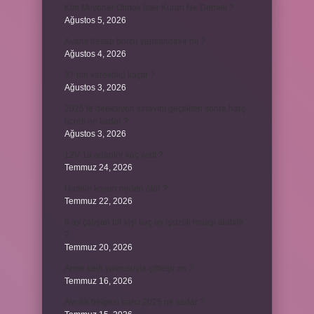
Kim Milyoner Olmak İster Kuran Ne Demek ?
Ağustos 5, 2026
Avans hesap borcu yapılandırılır mı ?
Ağustos 4, 2026
37 nin karekökü kaçtır ?
Ağustos 3, 2026
2025’te direksiyon sınavını geçtikten sonra harç
ücreti ne kadar ?
Ağustos 3, 2026
12V 1a adaptör kaç watt ?
Temmuz 24, 2026
Hamile koyun neden ölür ?
Temmuz 22, 2026
6 ay çalışan bir kişi kaç ay işsizlik maaşı alabilir
?
Temmuz 20, 2026
Anne kedi yavrusuyla çiftleşir mi ?
Temmuz 16, 2026
Avcılık belgesi harcı 2025 ne kadar ?