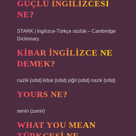
GÜÇLÜ INGILIZCESI
NE?
STARK | İngilizce-Türkçe sözlük – Cambridge
Dictionary.
KIBAR INGILIZCE NE
DEMEK?
nazik {sıfat} kibar {sıfat} yiğit {sıfat} nazik {sıfat}
YOURS NE?
senin {zamir}
WHAT YOU MEAN
TÜRKÇESI NE