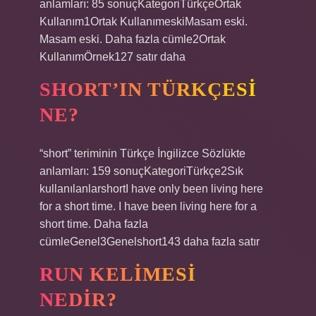
anlamları: 85 sonuçKategoriTürkçeOrtak
Kullanım1Ortak KullanımeskiMasam eski.
Masam eski. Daha fazla cümle2Ortak
KullanımÖrnek127 satır daha
SHORT’IN TÜRKÇESI
NE?
“short” teriminin Türkçe İngilizce Sözlükte
anlamları: 159 sonuçKategoriTürkçe2Sık
kullanılanlarshortI have only been living here
for a short time. I have been living here for a
short time. Daha fazla
cümleGenel3Genelshort143 daha fazla satır
RUN KELIMESI
NEDIR?