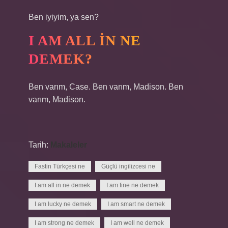
Ben iyiyim, ya sen?
I AM ALL IN NE
DEMEK?
Ben varım, Case. Ben varım, Madison. Ben
varım, Madison.
Tarih:
Makaleler
Fastin Türkçesi ne
Güçlü ingilizcesi ne
I am all in ne demek
I am fine ne demek
I am lucky ne demek
I am smart ne demek
I am strong ne demek
I am well ne demek