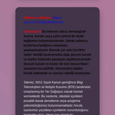
Reklam ve İletişim:
Skype:
live:.cid.575569c608265c69
Yasal Uyarı:
Bu internet sitesi, herhangi bir
marka, kurum veya şahıs şirketi ile hiçbir
bağlantısı bulunmamaktadır. Sitede yalnızca
kendi hazırladığımız makaleler
paylaşılmaktadır. Burada yer alan içerikler
haber niteliği taşımamakta olup, gerçek kurum
ve kişiler hakkında paylaşım yapılmamaktadır.
Gerçek kurum ve kişiler ile isim benzerlikleri
tamamen tesadüfidir. Sitemizdeki bilgiler
taslak halindedir ve tavsiye niteliği taşımazlar.
Sitemiz, 5651 Sayılı Kanun gereğince Bilgi
Teknolojileri ve İletişim Kurumu (BTK) tarafından
onaylanmış bir Yer Sağlayıcı olarak hizmet
vermektedir. Bu nedenle, sitedeki içerikleri
proaktif olarak denetleme veya araştırma
yükümlülüğümüz bulunmamaktadır. Ancak,
üyelerimiz yazdıkları içeriklerin sorumluluğunu
taşımakta olup, siteye üye olarak bu