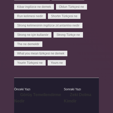
Kibar ingilizce ne demek
Oldun Türkçesi ne
Run kelimesi nedir
Shortın Türkçesi ne
Strong kelimesinin ingilizce zıt anlamlısı nedir
Strong ne için kullanılır
Strong Türkçe ne
The ne demektir
What you mean türkçesi ne demek
Yourin Türkçesi ne
Yours ne
Önceki Yazı
Sonraki Yazı
Görüş Temellendirme
Zeki Dolma
Nedir
Kimdir