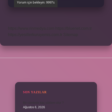
https://www.rinmedya.com
https://bluenet.com.tr
https://yesillerkuruyemis.com.tr
Sitemap
SIDEBAR
SON YAZILAR
Bir cümlede kaç yüklem olur ?
Ağustos 6, 2026