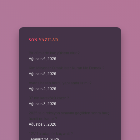
SIDEBAR
SON YAZILAR
Bir cümlede kaç yüklem olur ?
Ağustos 6, 2026
Kim Milyoner Olmak İster Kuran Ne Demek ?
Ağustos 5, 2026
Avans hesap borcu yapılandırılır mı ?
Ağustos 4, 2026
37 nin karekökü kaçtır ?
Ağustos 3, 2026
2025’te direksiyon sınavını geçtikten sonra harç
ücreti ne kadar ?
Ağustos 3, 2026
12V 1a adaptör kaç watt ?
Temmuz 24, 2026