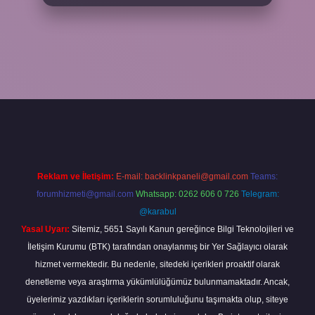
line
Reklam ve İletişim:
E-mail:
backlinkpaneli@gmail.com
Teams:
forumhizmeti@gmail.com
Whatsapp: 0262 606 0 726
Telegram:
@karabul
Yasal Uyarı:
Sitemiz, 5651 Sayılı Kanun gereğince Bilgi Teknolojileri ve
İletişim Kurumu (BTK) tarafından onaylanmış bir Yer Sağlayıcı olarak
hizmet vermektedir. Bu nedenle, sitedeki içerikleri proaktif olarak
denetleme veya araştırma yükümlülüğümüz bulunmamaktadır. Ancak,
üyelerimiz yazdıkları içeriklerin sorumluluğunu taşımakta olup, siteye