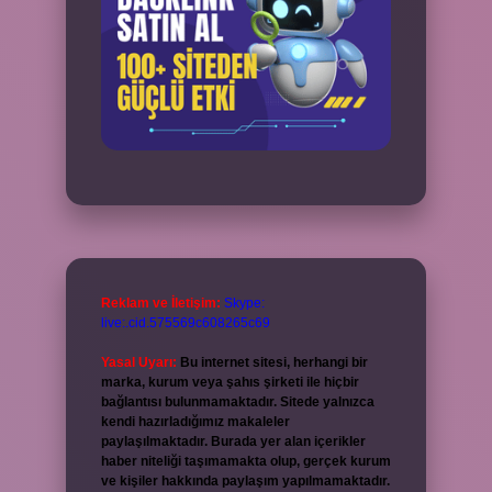
Reklam ve İletişim:
Skype:
live:.cid.575569c608265c69
Yasal Uyarı:
Bu internet sitesi, herhangi bir
marka, kurum veya şahıs şirketi ile hiçbir
bağlantısı bulunmamaktadır. Sitede yalnızca
kendi hazırladığımız makaleler
paylaşılmaktadır. Burada yer alan içerikler
haber niteliği taşımamakta olup, gerçek kurum
ve kişiler hakkında paylaşım yapılmamaktadır.