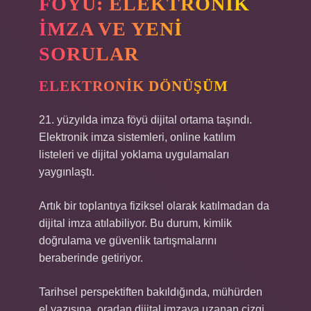
FÖYÜ: ELEKTRONIK
İMZA VE YENI
SORULAR
ELEKTRONIK DÖNÜŞÜM
21. yüzyılda imza föyü dijital ortama taşındı.
Elektronik imza sistemleri, online katılım
listeleri ve dijital yoklama uygulamaları
yaygınlaştı.
Artık bir toplantıya fiziksel olarak katılmadan da
dijital imza atılabiliyor. Bu durum, kimlik
doğrulama ve güvenlik tartışmalarını
beraberinde getiriyor.
Tarihsel perspektiften bakıldığında, mühürden
el yazısına, oradan dijital imzaya uzanan çizgi,