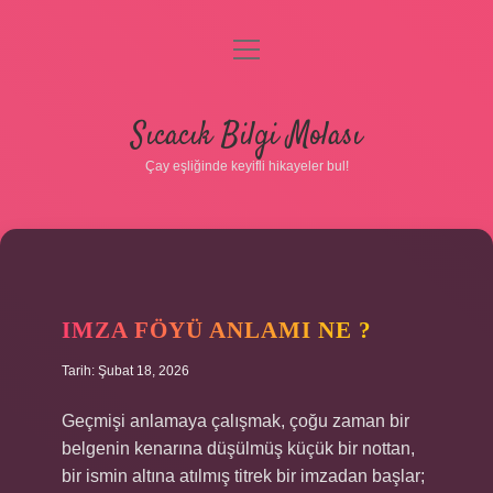
menüyü
aç
Anasayfa
Sıcacık Bilgi Molası
Gizlilik Politikası
Çay eşliğinde keyifli hikayeler bul!
Yasal Uyarı
Hakkımızda
IMZA FÖYÜ ANLAMI NE ?
Tarih: Şubat 18, 2026
Geçmişi anlamaya çalışmak, çoğu zaman bir
belgenin kenarına düşülmüş küçük bir nottan,
bir ismin altına atılmış titrek bir imzadan başlar;