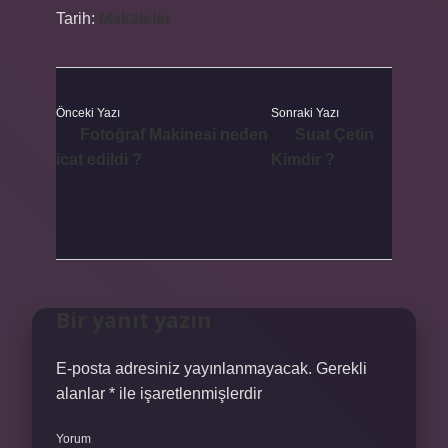
Tarih:
Makaleler
Önceki Yazı
Sonraki Yazı
Fotoğraf Makinesi neden
Suat Çetin
icat edildi ?
Kimdir ?
Bir yanıt yazın
E-posta adresiniz yayınlanmayacak.
Gerekli
alanlar
*
ile işaretlenmişlerdir
Yorum