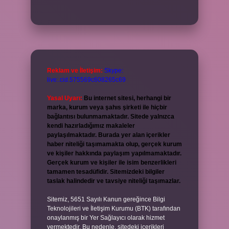
Reklam ve İletişim:
Skype:
live:.cid.575569c608265c69
Yasal Uyarı:
Bu internet sitesi, herhangi bir
marka, kurum veya şahıs şirketi ile hiçbir
bağlantısı bulunmamaktadır. Sitede yalnızca
kendi hazırladığımız makaleler
paylaşılmaktadır. Burada yer alan içerikler
haber niteliği taşımamakta olup, gerçek kurum
ve kişiler hakkında paylaşım yapılmamaktadır.
Gerçek kurum ve kişiler ile isim benzerlikleri
tamamen tesadüfidir. Sitemizdeki bilgiler
taslak halindedir ve tavsiye niteliği taşımazlar.
Sitemiz, 5651 Sayılı Kanun gereğince Bilgi
Teknolojileri ve İletişim Kurumu (BTK) tarafından
onaylanmış bir Yer Sağlayıcı olarak hizmet
vermektedir. Bu nedenle, sitedeki içerikleri