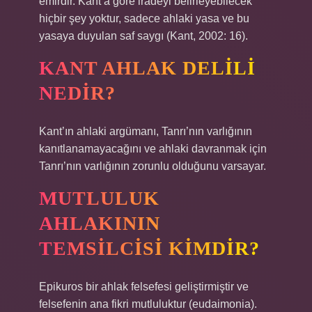
emirdir. Kant’a göre iradeyi belirleyebilecek
hiçbir şey yoktur, sadece ahlaki yasa ve bu
yasaya duyulan saf saygı (Kant, 2002: 16).
KANT AHLAK DELILI
NEDIR?
Kant’ın ahlaki argümanı, Tanrı’nın varlığının
kanıtlanamayacağını ve ahlaki davranmak için
Tanrı’nın varlığının zorunlu olduğunu varsayar.
MUTLULUK
AHLAKININ
TEMSILCISI KIMDIR?
Epikuros bir ahlak felsefesi geliştirmiştir ve
felsefenin ana fikri mutluluktur (eudaimonia).