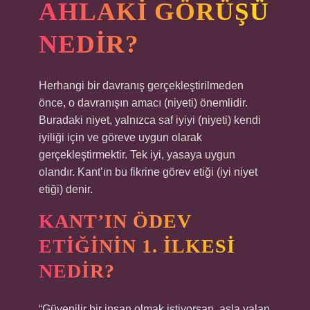
AHLAKI GÖRÜŞÜ
NEDIR?
Herhangi bir davranış gerçekleştirilmeden
önce, o davranışın amacı (niyeti) önemlidir.
Buradaki niyet, yalnızca saf iyiyi (niyeti) kendi
iyiliği için ve göreve uygun olarak
gerçekleştirmektir. Tek iyi, yasaya uygun
olandır. Kant’ın bu fikrine görev etiği (iyi niyet
etiği) denir.
KANT’IN ÖDEV
ETIĞININ 1. ILKESI
NEDIR?
“Güvenilir bir insan olmak istiyorsan, asla yalan