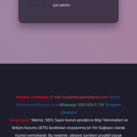
1 Bar 1 Atm Mi
için
admin
 güncel
tulipbet.online
Reklam ve İletişim:
E-mail:
backlinkpaneli@gmail.com
Teams:
forumhizmeti@gmail.com
Whatsapp: 0262 606 0 726
Telegram:
@karabul
Yasal Uyarı:
Sitemiz, 5651 Sayılı Kanun gereğince Bilgi Teknolojileri ve
İletişim Kurumu (BTK) tarafından onaylanmış bir Yer Sağlayıcı olarak
hizmet vermektedir. Bu nedenle, sitedeki içerikleri proaktif olarak