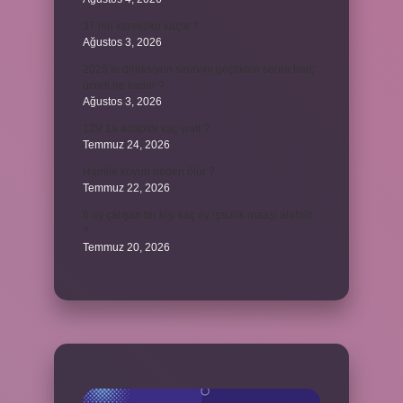
37 nin karekökü kaçtır ?
Ağustos 3, 2026
2025’te direksiyon sınavını geçtikten sonra harç
ücreti ne kadar ?
Ağustos 3, 2026
12V 1a adaptör kaç watt ?
Temmuz 24, 2026
Hamile koyun neden ölür ?
Temmuz 22, 2026
6 ay çalışan bir kişi kaç ay işsizlik maaşı alabilir
?
Temmuz 20, 2026