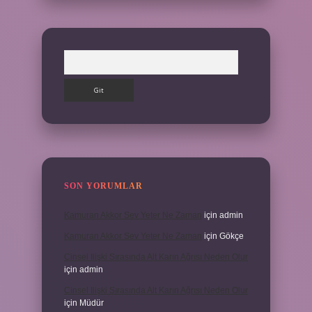
Arama
SON YORUMLAR
Kamuran Akkor Sev Yeter Ne Zaman
için
admin
Kamuran Akkor Sev Yeter Ne Zaman
için
Gökçe
Cinsel Ilişki Sırasında Alt Karın Ağrısı Neden Olur
için
admin
Cinsel Ilişki Sırasında Alt Karın Ağrısı Neden Olur
için
Müdür