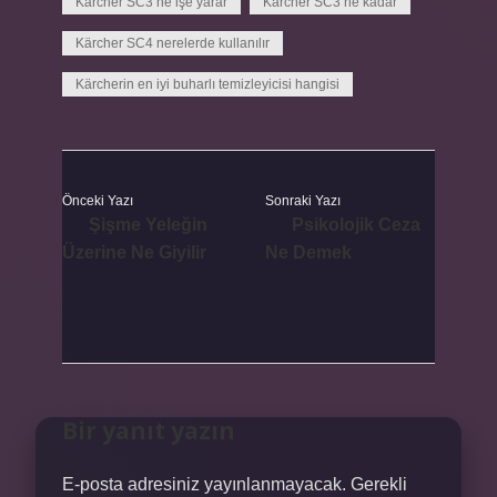
Karcher SC3 ne işe yarar
Karcher SC3 ne kadar
Kärcher SC4 nerelerde kullanılır
Kärcherin en iyi buharlı temizleyicisi hangisi
Önceki Yazı
Sonraki Yazı
Şişme Yeleğin
Psikolojik Ceza
Üzerine Ne Giyilir
Ne Demek
Bir yanıt yazın
E-posta adresiniz yayınlanmayacak.
Gerekli