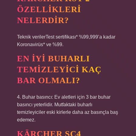
ÖZELLIKLERI
NELERDIR?
Teknik verilerTest sertifikası* %99,999’a kadar
Koronavirüs* ve %99.
EN IYI BUHARLI
TEMIZLEYICI KAÇ
BAR OLMALI?
4. Buhar basıncı: Ev aletleri için 3 bar buhar
basıncı yeterlidir. Mutfaktaki buharlı
temizleyiciler eski kirlerle daha az basınçla baş
edemez.
KÄRCHER SC4