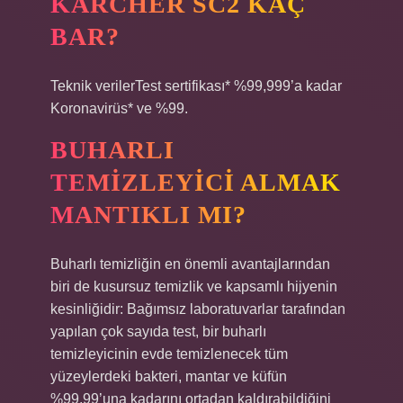
KÄRCHER SC2 KAÇ
BAR?
Teknik verilerTest sertifikası* %99,999’a kadar
Koronavirüs* ve %99.
BUHARLI
TEMIZLEYICI ALMAK
MANTIKLI MI?
Buharlı temizliğin en önemli avantajlarından
biri de kusursuz temizlik ve kapsamlı hijyenin
kesinliğidir: Bağımsız laboratuvarlar tarafından
yapılan çok sayıda test, bir buharlı
temizleyicinin evde temizlenecek tüm
yüzeylerdeki bakteri, mantar ve küfün
%99,99’una kadarını ortadan kaldırabildiğini