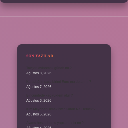
SIDEBAR
SON YAZILAR
Tavşan avlanmak günah mı ?
Ağustos 8, 2026
Karadağ’ın para birimi Euro mu dolar mı ?
Ağustos 7, 2026
Bir cümlede kaç yüklem olur ?
Ağustos 6, 2026
Kim Milyoner Olmak İster Kuran Ne Demek ?
Ağustos 5, 2026
Avans hesap borcu yapılandırılır mı ?