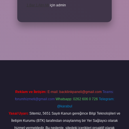
1 Bar 1 Atm Mi
için
admin
güncel
tulipbet.online
Reklam ve İletişim:
E-mail:
backlinkpaneli@gmail.com
Teams:
forumhizmeti@gmail.com
Whatsapp: 0262 606 0 726
Telegram:
@karabul
Yasal Uyarı:
Sitemiz, 5651 Sayılı Kanun gereğince Bilgi Teknolojileri ve
İletişim Kurumu (BTK) tarafından onaylanmış bir Yer Sağlayıcı olarak
hizmet vermektedir. Bu nedenle, sitedeki içerikleri proaktif olarak