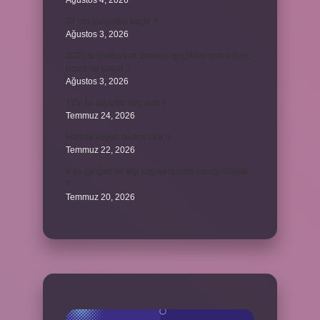
Ağustos 4, 2026
37 nin karekökü kaçtır ?
Ağustos 3, 2026
2025’te direksiyon sınavını geçtikten sonra harç
ücreti ne kadar ?
Ağustos 3, 2026
12V 1a adaptör kaç watt ?
Temmuz 24, 2026
Hamile koyun neden ölür ?
Temmuz 22, 2026
6 ay çalışan bir kişi kaç ay işsizlik maaşı alabilir
?
Temmuz 20, 2026