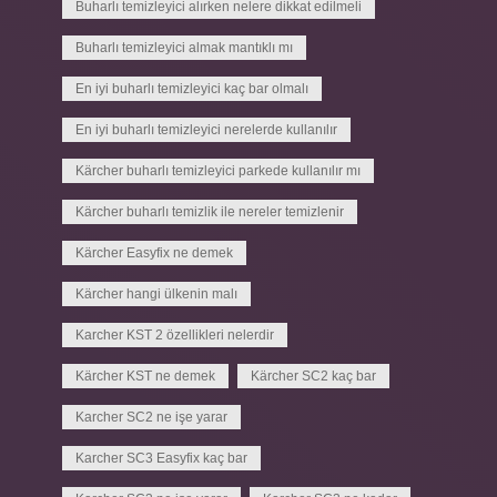
Buharlı temizleyici alırken nelere dikkat edilmeli
Buharlı temizleyici almak mantıklı mı
En iyi buharlı temizleyici kaç bar olmalı
En iyi buharlı temizleyici nerelerde kullanılır
Kärcher buharlı temizleyici parkede kullanılır mı
Kärcher buharlı temizlik ile nereler temizlenir
Kärcher Easyfix ne demek
Kärcher hangi ülkenin malı
Karcher KST 2 özellikleri nelerdir
Kärcher KST ne demek
Kärcher SC2 kaç bar
Karcher SC2 ne işe yarar
Karcher SC3 Easyfix kaç bar