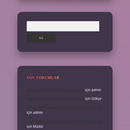
Arama
SON YORUMLAR
Kamuran Akkor Sev Yeter Ne Zaman
için
admin
Kamuran Akkor Sev Yeter Ne Zaman
için
Gökçe
Cinsel Ilişki Sırasında Alt Karın Ağrısı Neden Olur
için
admin
Cinsel Ilişki Sırasında Alt Karın Ağrısı Neden Olur
için
Müdür