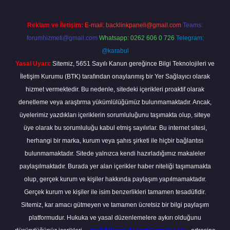
Reklam ve İletişim:
E-mail:
backlinkpaneli@gmail.com
Teams:
forumhizmeti@gmail.com
Whatsapp: 0262 606 0 726
Telegram:
@karabul
Yasal Uyarı:
Sitemiz, 5651 Sayılı Kanun gereğince Bilgi Teknolojileri ve
İletişim Kurumu (BTK) tarafından onaylanmış bir Yer Sağlayıcı olarak
hizmet vermektedir. Bu nedenle, sitedeki içerikleri proaktif olarak
denetleme veya araştırma yükümlülüğümüz bulunmamaktadır. Ancak,
üyelerimiz yazdıkları içeriklerin sorumluluğunu taşımakta olup, siteye
üye olarak bu sorumluluğu kabul etmiş sayılırlar. Bu internet sitesi,
herhangi bir marka, kurum veya şahıs şirketi ile hiçbir bağlantısı
bulunmamaktadır. Sitede yalnızca kendi hazırladığımız makaleler
paylaşılmaktadır. Burada yer alan içerikler haber niteliği taşımamakta
olup, gerçek kurum ve kişiler hakkında paylaşım yapılmamaktadır.
Gerçek kurum ve kişiler ile isim benzerlikleri tamamen tesadüfidir.
Sitemiz, kar amacı gütmeyen ve tamamen ücretsiz bir bilgi paylaşım
platformudur. Hukuka ve yasal düzenlemelere aykırı olduğunu