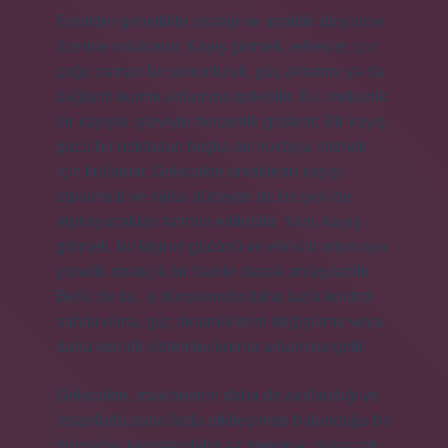
Erkekler genellikle strateji ve analitik düşünme
üzerine odaklanır. Kayış görmek, erkekler için
çoğu zaman bir sorumluluk, güç aktarımı ya da
bağlantı kurma anlamına gelebilir. Bu, mekanik
bir kayışın işleviyle benzerlik gösterir: Bir kayış,
gücü bir noktadan başka bir noktaya iletmek
için kullanılır. Gelecekte erkeklerin kayışı,
toplumsal ve dijital düzeyde de bu şekilde
algılayacakları tahmin edilebilir. Yani, kayış
görmek, bir kişinin gücünü ve etkisini artırmaya
yönelik stratejik bir hamle olarak anlaşılabilir.
Belki de bu, iş dünyasında daha fazla kontrol
sahibi olma, güç dinamiklerini değiştirme veya
daha verimli sistemler kurma anlamına gelir.
Gelecekte, makinelerin daha da akıllandığı ve
insanlarla daha fazla etkileşimde bulunduğu bir
dünyada, kayışlar daha az mekanik, daha çok