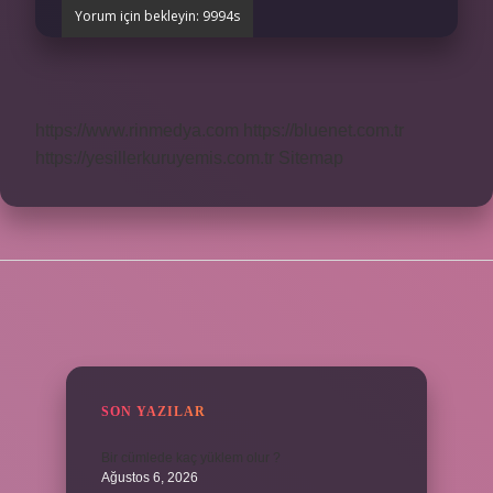
https://www.rinmedya.com
https://bluenet.com.tr
https://yesillerkuruyemis.com.tr
Sitemap
SIDEBAR
SON YAZILAR
Bir cümlede kaç yüklem olur ?
Ağustos 6, 2026