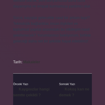
sembol olarak, yeni dünyamızda daha fazla
dayanışma ve empati kurmamıza yardımcı olur.
Sizce, kayışlar gelecekte nasıl bir anlam taşır?
Teknolojik bağlantılar, insan ilişkileri ve
toplumsal yapılar arasındaki bu etkileşim nasıl
şekillenecek? Yorumlarınızı bekliyorum, birlikte
geleceği daha net bir şekilde hayal edebiliriz!
Tarih:
Makaleler
Önceki Yazı
Sonraki Yazı
Kaygısızlar hangi
Kokoş karı ne
semtte çekildi ?
demek ?