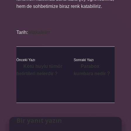
hem de sohbetimize biraz renk katabiliriz.
Tarih:
Makaleler
Önceki Yazı
Sonraki Yazı
Kötü huylu tümör
Parabox
belirtileri nelerdir ?
kumbara nedir ?
Bir yanıt yazın