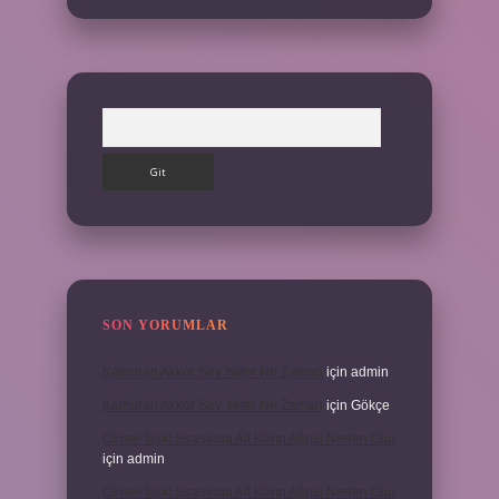
Arama
SON YORUMLAR
Kamuran Akkor Sev Yeter Ne Zaman
için
admin
Kamuran Akkor Sev Yeter Ne Zaman
için
Gökçe
Cinsel Ilişki Sırasında Alt Karın Ağrısı Neden Olur
için
admin
Cinsel Ilişki Sırasında Alt Karın Ağrısı Neden Olur