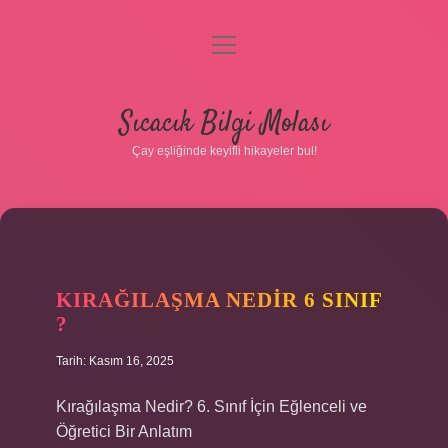
menüyü
aç
Anasayfa
Sıcacık Bilgi Molası
Gizlilik Politikası
Çay eşliğinde keyifli hikayeler bul!
Yasal Uyarı
Hakkımızda
KIRAĞILAŞMA NEDIR 6 SINIF
?
Tarih: Kasım 16, 2025
Kırağılaşma Nedir? 6. Sınıf İçin Eğlenceli ve
Öğretici Bir Anlatım