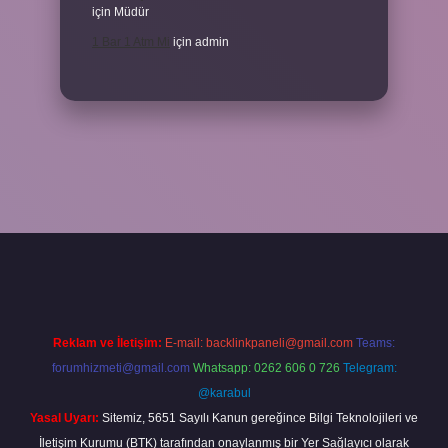
için
Müdür
1 Bar 1 Atm Mi
için
admin
hiltonbet güncel
tulipbet.online
Reklam ve İletişim:
E-mail:
backlinkpaneli@gmail.com
Teams:
forumhizmeti@gmail.com
Whatsapp: 0262 606 0 726
Telegram:
@karabul
Yasal Uyarı:
Sitemiz, 5651 Sayılı Kanun gereğince Bilgi Teknolojileri ve
İletişim Kurumu (BTK) tarafından onaylanmış bir Yer Sağlayıcı olarak