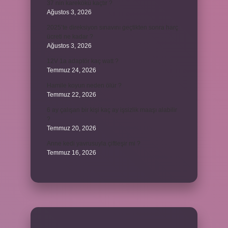
37 nin karekökü kaçtır ?
Ağustos 3, 2026
2025’te direksiyon sınavını geçtikten sonra harç
ücreti ne kadar ?
Ağustos 3, 2026
12V 1a adaptör kaç watt ?
Temmuz 24, 2026
Hamile koyun neden ölür ?
Temmuz 22, 2026
6 ay çalışan bir kişi kaç ay işsizlik maaşı alabilir
?
Temmuz 20, 2026
Anne kedi yavrusuyla çiftleşir mi ?
Temmuz 16, 2026