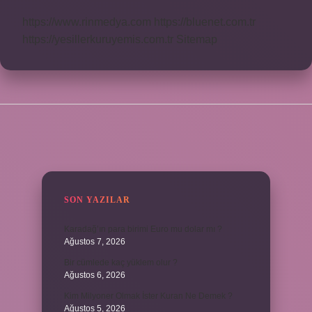
https://www.rinmedya.com
https://bluenet.com.tr
https://yesillerkuruyemis.com.tr
Sitemap
SIDEBAR
SON YAZILAR
Karadağ’ın para birimi Euro mu dolar mı ?
Ağustos 7, 2026
Bir cümlede kaç yüklem olur ?
Ağustos 6, 2026
Kim Milyoner Olmak İster Kuran Ne Demek ?
Ağustos 5, 2026