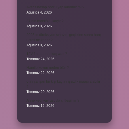
Avans hesap borcu yapılandırılır mı ?
Ağustos 4, 2026
37 nin karekökü kaçtır ?
Ağustos 3, 2026
2025’te direksiyon sınavını geçtikten sonra harç
ücreti ne kadar ?
Ağustos 3, 2026
12V 1a adaptör kaç watt ?
Temmuz 24, 2026
Hamile koyun neden ölür ?
Temmuz 22, 2026
6 ay çalışan bir kişi kaç ay işsizlik maaşı alabilir
?
Temmuz 20, 2026
Anne kedi yavrusuyla çiftleşir mi ?
Temmuz 16, 2026