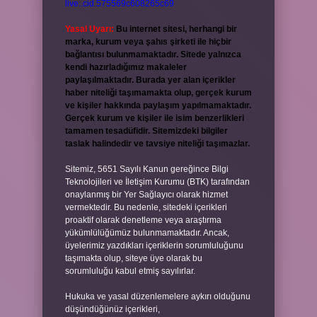
live:.cid.575569c608265c69
Yasal Uyarı:
Bu internet sitesi, herhangi bir
marka, kurum veya şahıs şirketi ile hiçbir
bağlantısı bulunmamaktadır. Sitede yalnızca
kendi hazırladığımız makaleler
paylaşılmaktadır. Burada yer alan içerikler
haber niteliği taşımamakta olup, gerçek kurum
ve kişiler hakkında paylaşım yapılmamaktadır.
Gerçek kurum ve kişiler ile isim benzerlikleri
tamamen tesadüfidir. Sitemizdeki bilgiler
taslak halindedir ve tavsiye niteliği taşımazlar.
Sitemiz, 5651 Sayılı Kanun gereğince Bilgi
Teknolojileri ve İletişim Kurumu (BTK) tarafından
onaylanmış bir Yer Sağlayıcı olarak hizmet
vermektedir. Bu nedenle, sitedeki içerikleri
proaktif olarak denetleme veya araştırma
yükümlülüğümüz bulunmamaktadır. Ancak,
üyelerimiz yazdıkları içeriklerin sorumluluğunu
taşımakta olup, siteye üye olarak bu
sorumluluğu kabul etmiş sayılırlar.
Hukuka ve yasal düzenlemelere aykırı olduğunu
düşündüğünüz içerikleri,