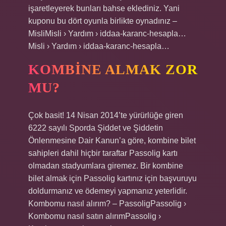
işaretleyerek bunları bahse eklediniz. Yani
kuponu bu dört oyunla birlikte oynadınız –
MisliMisli › Yardım › iddaa-karanc-hesapla…
Misli › Yardım › iddaa-karanc-hesapla…
KOMBINE ALMAK ZOR
MU?
Çok basit! 14 Nisan 2014’te yürürlüğe giren
6222 sayılı Sporda Şiddet ve Şiddetin
Önlenmesine Dair Kanun’a göre, kombine bilet
sahipleri dahil hiçbir taraftar Passolig kartı
olmadan stadyumlara giremez. Bir kombine
bilet almak için Passolig kartınız için başvuruyu
doldurmanız ve ödemeyi yapmanız yeterlidir.
Kombomu nasıl alırım? – PassoligPassolig ›
Kombomu nasıl satın alırımPassolig ›