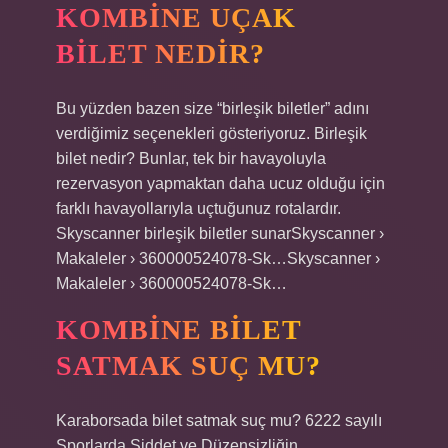
KOMBINE UÇAK
BILET NEDIR?
Bu yüzden bazen size “birleşik biletler” adını
verdiğimiz seçenekleri gösteriyoruz. Birleşik
bilet nedir? Bunlar, tek bir havayoluyla
rezervasyon yapmaktan daha ucuz olduğu için
farklı havayollarıyla uçtuğunuz rotalardır.
Skyscanner birleşik biletler sunarSkyscanner ›
Makaleler › 360000524078-Sk…Skyscanner ›
Makaleler › 360000524078-Sk…
KOMBINE BILET
SATMAK SUÇ MU?
Karaborsada bilet satmak suç mu? 6222 sayılı
Sporlarda Şiddet ve Düzensizliğin