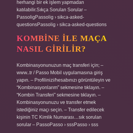
herhangi bir ek işlem yapmadan
katılabilir.Sıkça Sorulan Sorular –
PassoligPassolig › sikca-asked-
questionsPassolig › sikca-asked-questions
KOMBINE ILE MAÇA
NASIL GIRILIR?
Kombinasyonunuzun maç transferi için; –
www..tr / Passo Mobil uygulamasına giriş
yapın. – Profilinizi/hesabınızı görüntüleyin ve
“Kombinasyonlarım” sekmesine tıklayın. –
“Kombin Transferi” sekmesine tıklayın. –
Kombinasyonunuzu ve transfer etmek
istediğiniz maçı seçin. – Transfer edilecek
kişinin TC Kimlik Numarası…sık sorulan
sorular – PassoPasso › sssPasso › sss