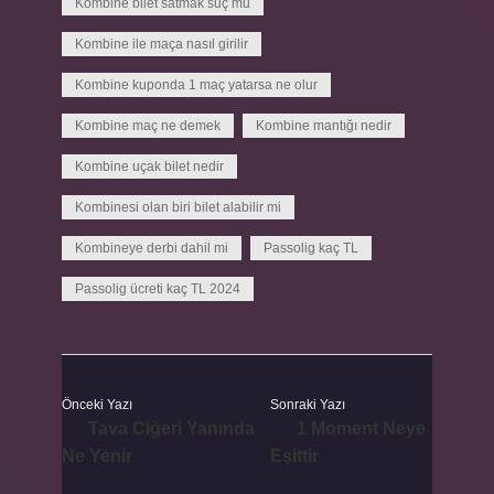
Kombine bilet satmak suç mu
Kombine ile maça nasıl girilir
Kombine kuponda 1 maç yatarsa ne olur
Kombine maç ne demek
Kombine mantığı nedir
Kombine uçak bilet nedir
Kombinesi olan biri bilet alabilir mi
Kombineye derbi dahil mi
Passolig kaç TL
Passolig ücreti kaç TL 2024
Önceki Yazı
Sonraki Yazı
Tava Ciğeri Yanında
1 Moment Neye
Ne Yenir
Eşittir