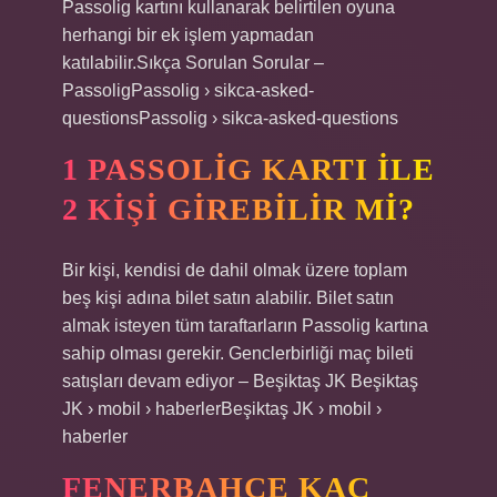
Passolig kartını kullanarak belirtilen oyuna
herhangi bir ek işlem yapmadan
katılabilir.Sıkça Sorulan Sorular –
PassoligPassolig › sikca-asked-
questionsPassolig › sikca-asked-questions
1 PASSOLIG KARTI ILE
2 KIŞI GIREBILIR MI?
Bir kişi, kendisi de dahil olmak üzere toplam
beş kişi adına bilet satın alabilir. Bilet satın
almak isteyen tüm taraftarların Passolig kartına
sahip olması gerekir. Genclerbirliği maç bileti
satışları devam ediyor – Beşiktaş JK Beşiktaş
JK › mobil › haberlerBeşiktaş JK › mobil ›
haberler
FENERBAHÇE KAÇ