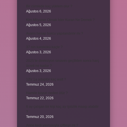
Bir cümlede kaç yüklem olur ?
Ağustos 6, 2026
Kim Milyoner Olmak İster Kuran Ne Demek ?
Ağustos 5, 2026
Avans hesap borcu yapılandırılır mı ?
Ağustos 4, 2026
37 nin karekökü kaçtır ?
Ağustos 3, 2026
2025’te direksiyon sınavını geçtikten sonra harç
ücreti ne kadar ?
Ağustos 3, 2026
12V 1a adaptör kaç watt ?
Temmuz 24, 2026
Hamile koyun neden ölür ?
Temmuz 22, 2026
6 ay çalışan bir kişi kaç ay işsizlik maaşı alabilir
?
Temmuz 20, 2026
Anne kedi yavrusuyla çiftleşir mi ?