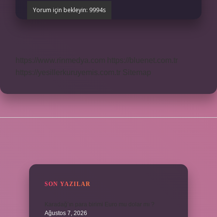
https://www.rinmedya.com
https://bluenet.com.tr
https://yesillerkuruyemis.com.tr
Sitemap
SIDEBAR
SON YAZILAR
Karadağ’ın para birimi Euro mu dolar mı ?
Ağustos 7, 2026