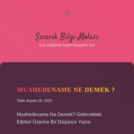
menüyü
aç
Anasayfa
Sıcacık Bilgi Molası
Gizlilik Politikası
Çay eşliğinde keyifli hikayeler bul!
Yasal Uyarı
Hakkımızda
MUAHEDENAME NE DEMEK ?
Tarih: Kasım 29, 2025
Muahedename Ne Demek? Gelecekteki
Etkileri Üzerine Bir Düşünce Yazısı