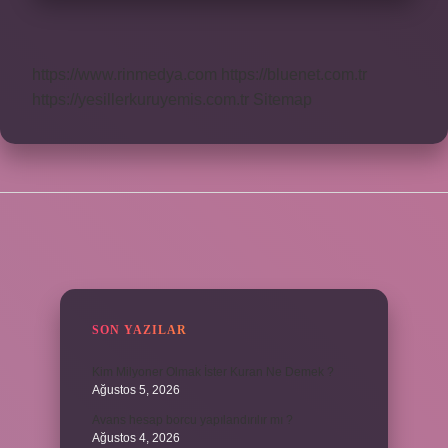
https://www.rinmedya.com
https://bluenet.com.tr
https://yesillerkuruyemis.com.tr
Sitemap
SIDEBAR
SON YAZILAR
Kim Milyoner Olmak İster Kuran Ne Demek ?
Ağustos 5, 2026
Avans hesap borcu yapılandırılır mı ?
Ağustos 4, 2026