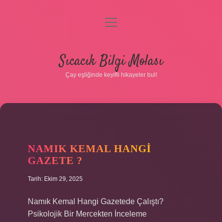
menüyü
aç
Anasayfa
Sıcacık Bilgi Molası
Gizlilik Politikası
Çay eşliğinde keyifli hikayeler bul!
Yasal Uyarı
Hakkımızda
NAMIK KEMAL HANGI
GAZETE ?
Tarih: Ekim 29, 2025
Namık Kemal Hangi Gazetede Çalıştı?
Psikolojik Bir Mercekten İnceleme