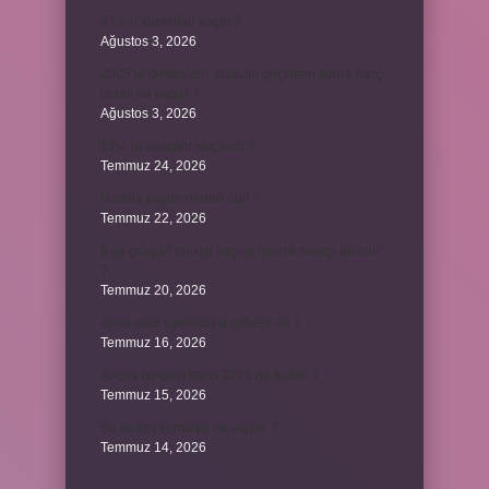
37 nin karekökü kaçtır ?
Ağustos 3, 2026
2025’te direksiyon sınavını geçtikten sonra harç
ücreti ne kadar ?
Ağustos 3, 2026
12V 1a adaptör kaç watt ?
Temmuz 24, 2026
Hamile koyun neden ölür ?
Temmuz 22, 2026
6 ay çalışan bir kişi kaç ay işsizlik maaşı alabilir
?
Temmuz 20, 2026
Anne kedi yavrusuyla çiftleşir mi ?
Temmuz 16, 2026
Avcılık belgesi harcı 2025 ne kadar ?
Temmuz 15, 2026
Su akıtan kombiye ne yapılır ?
Temmuz 14, 2026