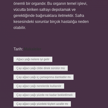
önemli bir organdır. Bu organın temel işlevi,
vücutta biriken safrayı depolamak ve
gerektiğinde bağırsaklara iletmektir. Safra
kesesindeki sorunlar birçok hastalığa neden
olabilir.
Tarih:
Makaleler
Ağacı yağı nelere iyi gelir
Çay ağacı yağı cilde direk sürülür mü
Çay ağacı yağı iç çamaşırına damlatılır mı
Çay ağacı yağı nerelerde kullanılır
Çay ağacı yağı yüzde ne kadar bekletilmeli
Çay ağacı yağı yüzdeki tüyleri azaltır mı