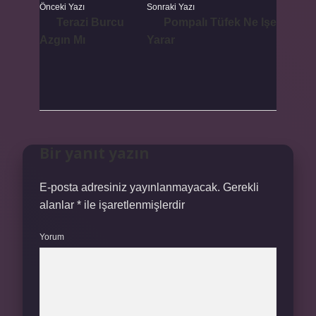
Önceki Yazı
Sonraki Yazı
Terazi Burcu
Pompalı Tüfek Ne Işe
Azgın Mı
Yarar
Bir yanıt yazın
E-posta adresiniz yayınlanmayacak.
Gerekli
alanlar
*
ile işaretlenmişlerdir
Yorum