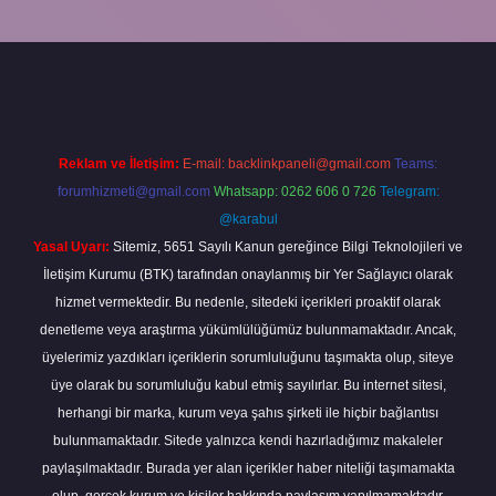
ncel
tulipbet.online
Reklam ve İletişim:
E-mail:
backlinkpaneli@gmail.com
Teams:
forumhizmeti@gmail.com
Whatsapp: 0262 606 0 726
Telegram:
@karabul
Yasal Uyarı:
Sitemiz, 5651 Sayılı Kanun gereğince Bilgi Teknolojileri ve
İletişim Kurumu (BTK) tarafından onaylanmış bir Yer Sağlayıcı olarak
hizmet vermektedir. Bu nedenle, sitedeki içerikleri proaktif olarak
denetleme veya araştırma yükümlülüğümüz bulunmamaktadır. Ancak,
üyelerimiz yazdıkları içeriklerin sorumluluğunu taşımakta olup, siteye
üye olarak bu sorumluluğu kabul etmiş sayılırlar. Bu internet sitesi,
herhangi bir marka, kurum veya şahıs şirketi ile hiçbir bağlantısı
bulunmamaktadır. Sitede yalnızca kendi hazırladığımız makaleler
paylaşılmaktadır. Burada yer alan içerikler haber niteliği taşımamakta