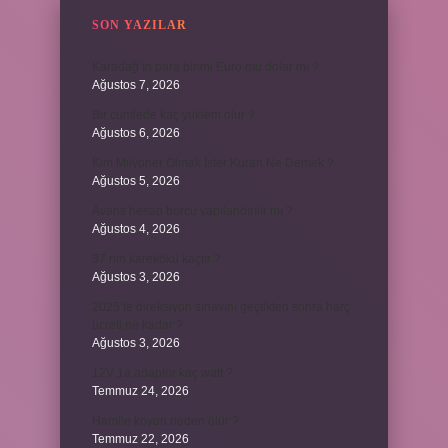
SON YAZILAR
Karadağ’ın para birimi Euro mu dolar mı ?
Ağustos 7, 2026
Bir cümlede kaç yüklem olur ?
Ağustos 6, 2026
Kim Milyoner Olmak İster Kuran Ne Demek ?
Ağustos 5, 2026
Avans hesap borcu yapılandırılır mı ?
Ağustos 4, 2026
37 nin karekökü kaçtır ?
Ağustos 3, 2026
2025’te direksiyon sınavını geçtikten sonra harç
ücreti ne kadar ?
Ağustos 3, 2026
12V 1a adaptör kaç watt ?
Temmuz 24, 2026
Hamile koyun neden ölür ?
Temmuz 22, 2026