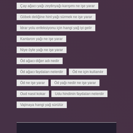
Çay ağacı yağı zeytinyağı karışımı ne işe yarar
Göbek deliğine hint yağı sürmek ne işe yarar
İdrar yolu enfeksiyonu için hangi yağ iyi gelir
Kantaron yağı ne işe yarar
Niye öyle yağı ne işe yarar
Öd ağacı diğer adı nedir
Öd ağacı faydaları nelerdir
Öd ne için kullanılır
Öd ne işe yarar
Öd yağı nedir ne işe yarar
Oud nasıl kokar
Udu hindinin faydaları nelerdir
Vajinaya hangi yağ sürülür