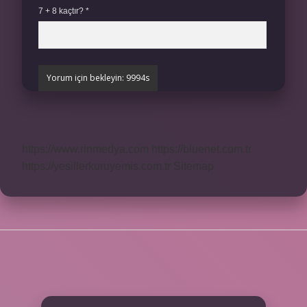
7 + 8 kaçtır?
*
https://www.rinmedya.com
https://bluenet.com.tr
https://yesillerkuruyemis.com.tr
Sitemap
SIDEBAR