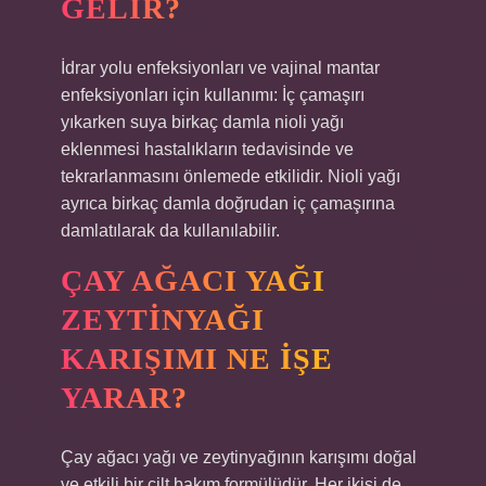
GELIR?
İdrar yolu enfeksiyonları ve vajinal mantar
enfeksiyonları için kullanımı: İç çamaşırı
yıkarken suya birkaç damla nioli yağı
eklenmesi hastalıkların tedavisinde ve
tekrarlanmasını önlemede etkilidir. Nioli yağı
ayrıca birkaç damla doğrudan iç çamaşırına
damlatılarak da kullanılabilir.
ÇAY AĞACI YAĞI
ZEYTINYAĞI
KARIŞIMI NE IŞE
YARAR?
Çay ağacı yağı ve zeytinyağının karışımı doğal
ve etkili bir cilt bakım formülüdür. Her ikisi de