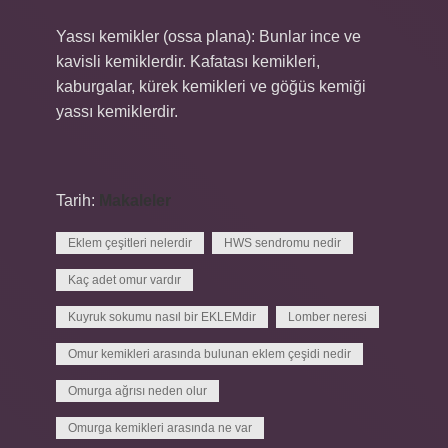
Yassı kemikler (ossa plana): Bunlar ince ve
kavisli kemiklerdir. Kafatası kemikleri,
kaburgalar, kürek kemikleri ve göğüs kemiği
yassı kemiklerdir.
Tarih:
Makaleler
Eklem çeşitleri nelerdir
HWS sendromu nedir
Kaç adet omur vardır
Kuyruk sokumu nasıl bir EKLEMdir
Lomber neresi
Omur kemikleri arasında bulunan eklem çeşidi nedir
Omurga ağrısı neden olur
Omurga kemikleri arasında ne var