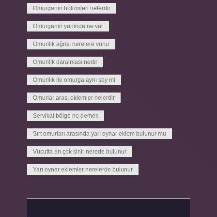
Omurganın bölümleri nelerdir
Omurganın yanında ne var
Omurilik ağrısı nerelere vurur
Omurilik daralması nedir
Omurilik ile omurga aynı şey mi
Omurlar arası eklemler nelerdir
Servikal bölge ne demek
Sırt omurları arasında yarı oynar eklem bulunur mu
Vücutta en çok sinir nerede bulunur
Yarı oynar eklemler nerelerde bulunur