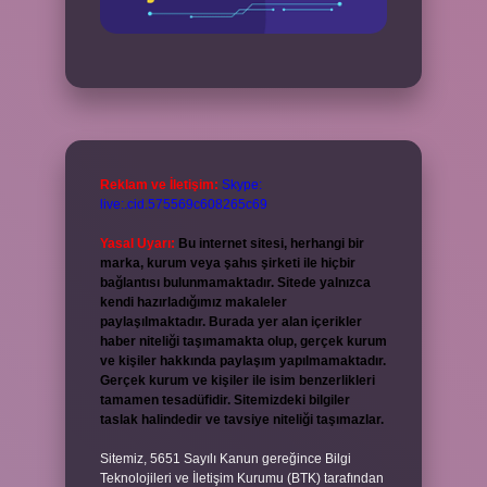
Reklam ve İletişim:
Skype:
live:.cid.575569c608265c69
Yasal Uyarı:
Bu internet sitesi, herhangi bir
marka, kurum veya şahıs şirketi ile hiçbir
bağlantısı bulunmamaktadır. Sitede yalnızca
kendi hazırladığımız makaleler
paylaşılmaktadır. Burada yer alan içerikler
haber niteliği taşımamakta olup, gerçek kurum
ve kişiler hakkında paylaşım yapılmamaktadır.
Gerçek kurum ve kişiler ile isim benzerlikleri
tamamen tesadüfidir. Sitemizdeki bilgiler
taslak halindedir ve tavsiye niteliği taşımazlar.
Sitemiz, 5651 Sayılı Kanun gereğince Bilgi
Teknolojileri ve İletişim Kurumu (BTK) tarafından