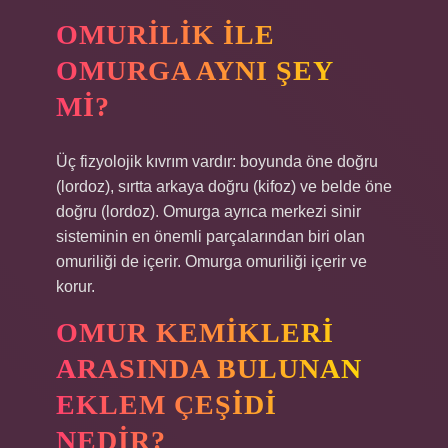
OMURILIK ILE
OMURGA AYNI ŞEY
MI?
Üç fizyolojik kıvrım vardır: boyunda öne doğru
(lordoz), sırtta arkaya doğru (kifoz) ve belde öne
doğru (lordoz). Omurga ayrıca merkezi sinir
sisteminin en önemli parçalarından biri olan
omuriliği de içerir. Omurga omuriliği içerir ve
korur.
OMUR KEMIKLERI
ARASINDA BULUNAN
EKLEM ÇEŞIDI
NEDIR?