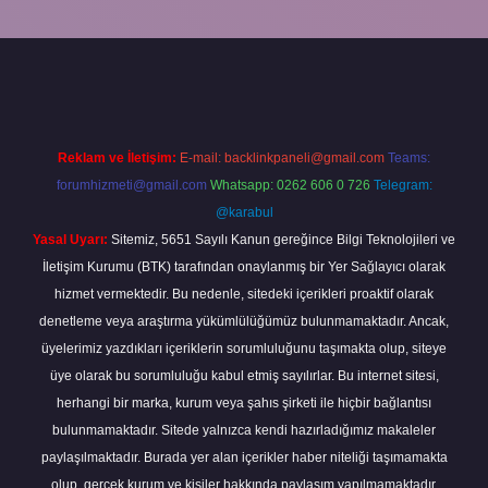
üncel
tulipbet.online
Reklam ve İletişim:
E-mail:
backlinkpaneli@gmail.com
Teams:
forumhizmeti@gmail.com
Whatsapp: 0262 606 0 726
Telegram:
@karabul
Yasal Uyarı:
Sitemiz, 5651 Sayılı Kanun gereğince Bilgi Teknolojileri ve
İletişim Kurumu (BTK) tarafından onaylanmış bir Yer Sağlayıcı olarak
hizmet vermektedir. Bu nedenle, sitedeki içerikleri proaktif olarak
denetleme veya araştırma yükümlülüğümüz bulunmamaktadır. Ancak,
üyelerimiz yazdıkları içeriklerin sorumluluğunu taşımakta olup, siteye
üye olarak bu sorumluluğu kabul etmiş sayılırlar. Bu internet sitesi,
herhangi bir marka, kurum veya şahıs şirketi ile hiçbir bağlantısı
bulunmamaktadır. Sitede yalnızca kendi hazırladığımız makaleler
paylaşılmaktadır. Burada yer alan içerikler haber niteliği taşımamakta
olup, gerçek kurum ve kişiler hakkında paylaşım yapılmamaktadır.