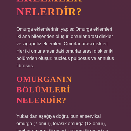
NELERDIR?
Omurga eklemlerinin yapısı: Omurga eklemleri
iki ana bileşenden oluşur: omurlar arası diskler
ve zigapofiz eklemleri. Omurlar arası diskler:
Her iki omur arasındaki omurlar arası diskler iki
bölümden oluşur: nucleus pulposus ve annulus
fibrosus.
OMURGANIN
BÖLÜMLERI
NELERDIR?
Yukarıdan aşağıya doğru, bunlar servikal
omurga (7 omur), torasik omurga (12 omur),
lomber omurga (5 omur), sakrum (5 omur) ve