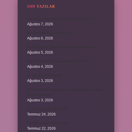
SON YAZILAR
Karadağ’ın para birimi Euro mu dolar mı ?
Ağustos 7, 2026
Bir cümlede kaç yüklem olur ?
Ağustos 6, 2026
Kim Milyoner Olmak İster Kuran Ne Demek ?
Ağustos 5, 2026
Avans hesap borcu yapılandırılır mı ?
Ağustos 4, 2026
37 nin karekökü kaçtır ?
Ağustos 3, 2026
2025’te direksiyon sınavını geçtikten sonra harç
ücreti ne kadar ?
Ağustos 3, 2026
12V 1a adaptör kaç watt ?
Temmuz 24, 2026
Hamile koyun neden ölür ?
Temmuz 22, 2026