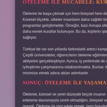
ÖTELEME ILE MÜCADELE: KÜ
Öteleme ile başa çıkmak için hem bireysel hem de
Küresel ölçekte, ülkeler insanların daha sağlıklı b
programlar geliştirmekte. Örneğin, bazı Avrupa ülke
daha esnek kurallar bulunuyor. Bu da, kişilerin iş
sağlıyor.
Türkiye’de ise son yıllarda farkındalık artırıcı ka
Çeşitli üniversiteler, öğrencilerin öteleme eğiliml
atölyeleri gerçekleştiriyor. Ayrıca, iş yerlerinde de
iyileştirme çalışmalarına odaklanılmakta. Bunlar
minimize etmek adına atılan adımlardır.
SONUÇ: ÖTELEME ILE YAŞAMA
Öteleme, küresel ve yerel düzeyde birçok insanın 
erteleme davranışıyla sınırlı olmadığını, bireysel
önemli. Öteleme ile mücadele etmek, hem bireyleri