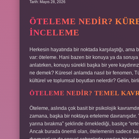
Tarih: Mayıs 28, 2026
ÖTELEME NEDIR? KÜRE
İNCELEME
Herkesin hayatında bir noktada karşılaştığı, ama
var: öteleme. Hani bazen bir konuya ya da soruya
anlatırken, konuyu sürekli başka bir yere kaydırırız
ne demek? Küresel anlamda nasıl bir fenomen, Türki
kültürel ve toplumsal boyutları nelerdir? Gelin, bi
ÖTELEME NEDIR? TEMEL KAV
Öteleme, aslında çok basit bir psikolojik kavramdır
zamana, başka bir noktaya erteleme davranışıdır.
yarına bırakma” şeklinde örneklediği, basitçe “erte
Ancak burada önemli olan, ötelemenin sadece bas