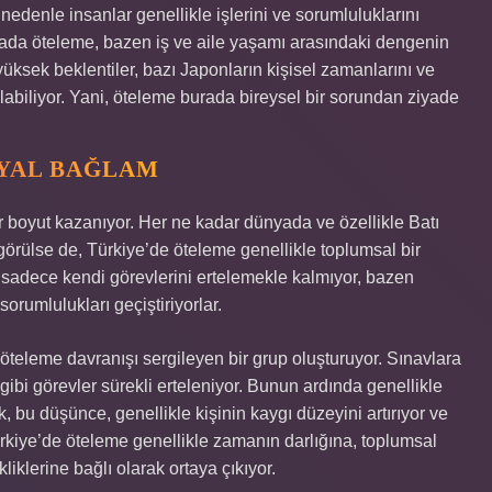
nedenle insanlar genellikle işlerini ve sorumluluklarını
rada öteleme, bazen iş ve aile yaşamı arasındaki dengenin
üksek beklentiler, bazı Japonların kişisel zamanlarını ve
labiliyor. Yani, öteleme burada bireysel bir sorundan ziyade
SYAL BAĞLAM
ir boyut kazanıyor. Her ne kadar dünyada ve özellikle Batı
 görülse de, Türkiye’de öteleme genellikle toplumsal bir
lar sadece kendi görevlerini ertelemekle kalmıyor, bazen
orumlulukları geçiştiriyorlar.
 öteleme davranışı sergileyen bir grup oluşturuyor. Sınavlara
ibi görevler sürekli erteleniyor. Bunun ardında genellikle
 bu düşünce, genellikle kişinin kaygı düzeyini artırıyor ve
ürkiye’de öteleme genellikle zamanın darlığına, toplumsal
iklerine bağlı olarak ortaya çıkıyor.