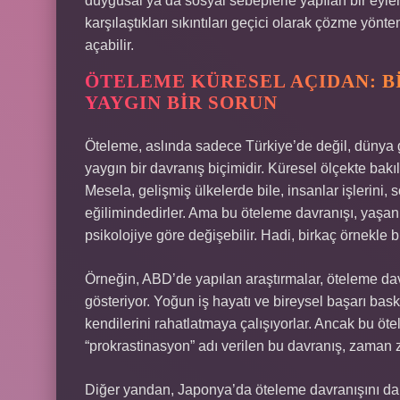
duygusal ya da sosyal sebeplerle yapılan bir eylem
karşılaştıkları sıkıntıları geçici olarak çözme yö
açabilir.
ÖTELEME KÜRESEL AÇIDAN: B
YAYGIN BIR SORUN
Öteleme, aslında sadece Türkiye’de değil, dünya ge
yaygın bir davranış biçimidir. Küresel ölçekte bakı
Mesela, gelişmiş ülkelerde bile, insanlar işlerini, 
eğilimindedirler. Ama bu öteleme davranışı, yaşanı
psikolojiye göre değişebilir. Hadi, birkaç örnekle
Örneğin, ABD’de yapılan araştırmalar, öteleme da
gösteriyor. Yoğun iş hayatı ve bireysel başarı baskı
kendilerini rahatlatmaya çalışıyorlar. Ancak bu ötel
“prokrastinasyon” adı verilen bu davranış, zaman 
Diğer yandan, Japonya’da öteleme davranışını 