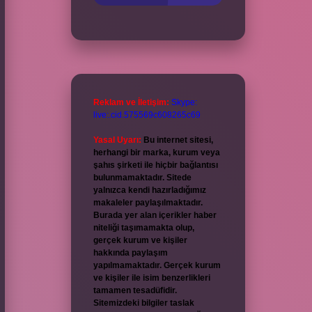
Reklam ve İletişim:
Skype:
live:.cid.575569c608265c69
Yasal Uyarı:
Bu internet sitesi,
herhangi bir marka, kurum veya
şahıs şirketi ile hiçbir bağlantısı
bulunmamaktadır. Sitede
yalnızca kendi hazırladığımız
makaleler paylaşılmaktadır.
Burada yer alan içerikler haber
niteliği taşımamakta olup,
gerçek kurum ve kişiler
hakkında paylaşım
yapılmamaktadır. Gerçek kurum
ve kişiler ile isim benzerlikleri
tamamen tesadüfidir.
Sitemizdeki bilgiler taslak