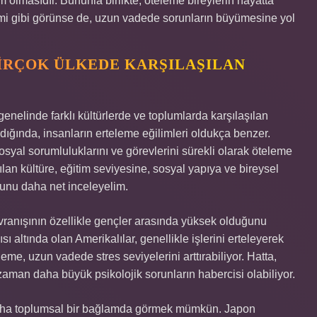
 olmasıdır. Bununla birlikte, öteleme bireylerin hayatta
ntemi gibi görünse de, uzun vadede sorunların büyümesine yol
IRÇOK ÜLKEDE KARŞILAŞILAN
nelinde farklı kültürlerde ve toplumlarda karşılaşılan
ldığında, insanların erteleme eğilimleri oldukça benzer.
sosyal sorumluluklarını ve görevlerini sürekli olarak öteleme
lan kültüre, eğitim seviyesine, sosyal yapıya ve bireysel
 bunu daha net inceleyelim.
vranışının özellikle gençler arasında yüksek olduğunu
sı altında olan Amerikalılar, genellikle işlerini erteleyerek
eme, uzun vadede stres seviyelerini arttırabiliyor. Hatta,
zaman daha büyük psikolojik sorunların habercisi olabiliyor.
daha toplumsal bir bağlamda görmek mümkün. Japon