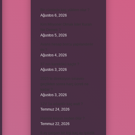
Bir cümlede kaç yüklem olur ?
Ağustos 6, 2026
Kim Milyoner Olmak İster Kuran
Ne Demek ?
Ağustos 5, 2026
Avans hesap borcu yapılandırılır
mı ?
Ağustos 4, 2026
37 nin karekökü kaçtır ?
Ağustos 3, 2026
2025’te direksiyon sınavını
geçtikten sonra harç ücreti ne
kadar ?
Ağustos 3, 2026
12V 1a adaptör kaç watt ?
Temmuz 24, 2026
Hamile koyun neden ölür ?
Temmuz 22, 2026
6 ay çalışan bir kişi kaç ay işsizlik