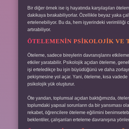
Bir diğer örnek ise iş hayatında karşılaşılan öteleme
dakikaya bırakabiliyorlar. Özellikle beyaz yaka ça
ertelenebiliyor. Bu da, hem işyerindeki verimliliği 
artırabiliyor.
ÖTELEMENIN PSIKOLOJIK VE
Öteleme, sadece bireylerin davranışlarını etkil
etkiler yaratabilir. Psikolojik açıdan öteleme, genel
işi erteledikçe bu işin büyüdüğünü ve daha zorlayı
pekişmesine yol açar. Yani, öteleme, kısa vadede
psikolojik yük oluşturur.
Öte yandan, toplumsal açıdan baktığımızda, ötelem
toplumdaki yapısal sorunların da bir yansıması ola
rekabet, öğrencilere öteleme eğilimini benimsetebil
beklentiler, çalışanları erteleme davranışına yönlen