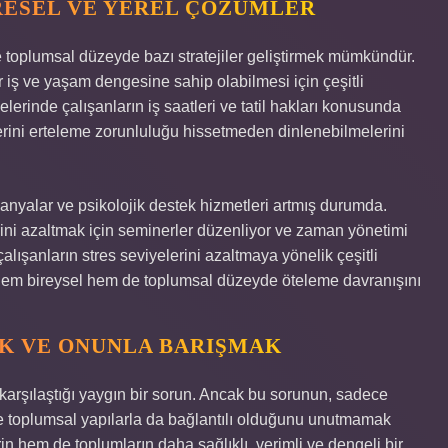
RESEL VE YEREL ÇÖZÜMLER
 toplumsal düzeyde bazı stratejiler geliştirmek mümkündür.
ir iş ve yaşam dengesine sahip olabilmesi için çeşitli
lerinde çalışanların iş saatleri ve tatil hakları konusunda
lerini erteleme zorunluluğu hissetmeden dinlenebilmelerini
mpanyalar ve psikolojik destek hizmetleri artmış durumda.
erini azaltmak için seminerler düzenliyor ve zaman yönetimi
 çalışanların stres seviyelerini azaltmaya yönelik çeşitli
, hem bireysel hem de toplumsal düzeyde öteleme davranışını
K VE ONUNLA BARIŞMAK
karşılaştığı yaygın bir sorun. Ancak bu sorunun, sadece
 ve toplumsal yapılarla da bağlantılı olduğunu unutmamak
n hem de toplumların daha sağlıklı, verimli ve dengeli bir