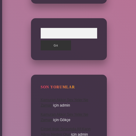
Arama
SON YORUMLAR
Kamuran Akkor Sev Yeter Ne
Zaman
için
admin
Kamuran Akkor Sev Yeter Ne
Zaman
için
Gökçe
Cinsel Ilişki Sırasında Alt Karın
Ağrısı Neden Olur
için
admin