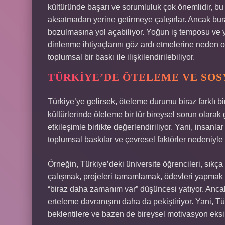
kültüründe başarı ve sorumluluk çok önemlidir, bu 
aksatmadan yerine getirmeye çalışırlar. Ancak bu
bozulmasına yol açabiliyor. Yoğun iş temposu ve y
dinlenme ihtiyaçlarını göz ardı etmelerine neden o
toplumsal bir baskı ile ilişkilendirilebiliyor.
TÜRKIYE’DE ÖTELEME VE SO
Türkiye’ye gelirsek, öteleme durumu biraz farklı b
kültürlerinde öteleme bir tür bireysel sorun olarak
etkileşimle birlikte değerlendiriliyor. Yani, insan
toplumsal baskılar ve çevresel faktörler nedeniyle s
Örneğin, Türkiye’deki üniversite öğrencileri, sıkça
çalışmak, projeleri tamamlamak, ödevleri yapmak g
“biraz daha zamanım var” düşüncesi yatıyor. Ancak,
erteleme davranışını daha da pekiştiriyor. Yani, T
beklentilere ve bazen de bireysel motivasyon eksikl