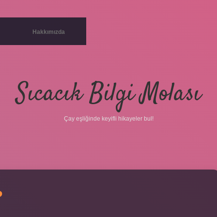
Hakkımızda
Sıcacık Bilgi Molası
Çay eşliğinde keyifli hikayeler bul!
?