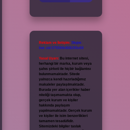
Reklam ve İletişim:
Skype:
live:.cid.575569c608265c69
Yasal Uyarı:
Bu internet sitesi,
herhangi bir marka, kurum veya
şahıs şirketi ile hiçbir bağlantısı
bulunmamaktadır. Sitede
yalnızca kendi hazırladığımız
makaleler paylaşılmaktadır.
Burada yer alan içerikler haber
niteliği taşımamakta olup,
gerçek kurum ve kişiler
hakkında paylaşım
yapılmamaktadır. Gerçek kurum
ve kişiler ile isim benzerlikleri
tamamen tesadüfidir.
Sitemizdeki bilgiler taslak