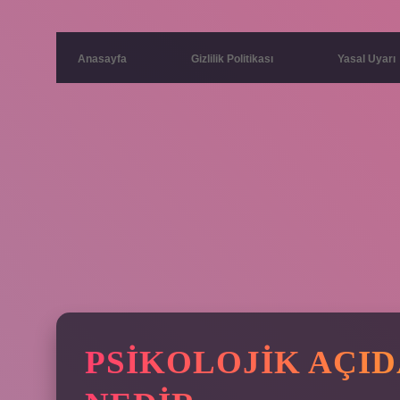
Anasayfa
Gizlilik Politikası
Yasal Uyarı
PSIKOLOJIK AÇI