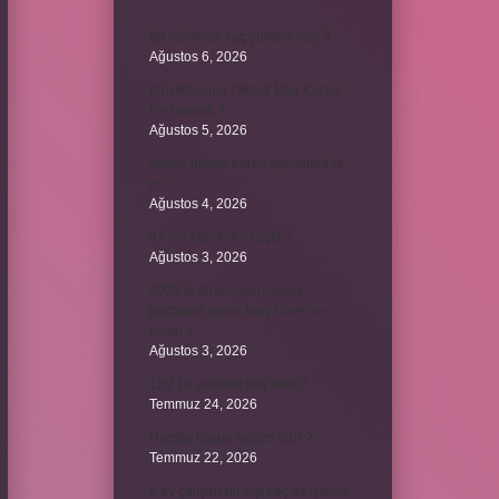
Bir cümlede kaç yüklem olur ?
Ağustos 6, 2026
Kim Milyoner Olmak İster Kuran
Ne Demek ?
Ağustos 5, 2026
Avans hesap borcu yapılandırılır
mı ?
Ağustos 4, 2026
37 nin karekökü kaçtır ?
Ağustos 3, 2026
2025’te direksiyon sınavını
geçtikten sonra harç ücreti ne
kadar ?
Ağustos 3, 2026
12V 1a adaptör kaç watt ?
Temmuz 24, 2026
Hamile koyun neden ölür ?
Temmuz 22, 2026
6 ay çalışan bir kişi kaç ay işsizlik