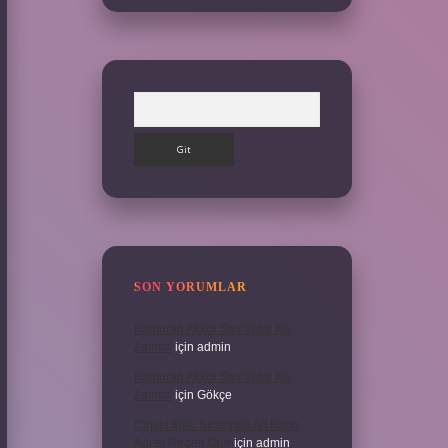
Arama
SON YORUMLAR
Kamuran Akkor Sev Yeter Ne
Zaman
için
admin
Kamuran Akkor Sev Yeter Ne
Zaman
için
Gökçe
Cinsel Ilişki Sırasında Alt Karın
Ağrısı Neden Olur
için
admin