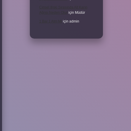
Cinsel Ilişki Sırasında Alt Karın
Ağrısı Neden Olur
için
Müdür
1 Bar 1 Atm Mi
için
admin