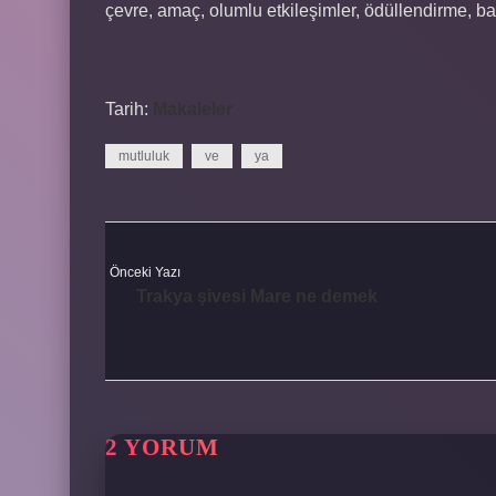
çevre, amaç, olumlu etkileşimler, ödüllendirme, baş
Tarih:
Makaleler
mutluluk
ve
ya
Önceki Yazı
Trakya şivesi Mare ne demek
2 YORUM