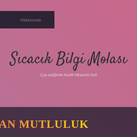
Hakkımızda
Sıcacık Bilgi Molası
Çay eşliğinde keyifli hikayeler bul!
DAN MUTLULUK