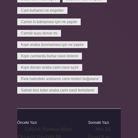
Cam buharını ne engeller
Camın is tutmaması için ne yapılır
Camsil suyu donar mı
Kışın araba donmaması için ne yapılır
Kışın camlarda buhar nasıl önlenir
Kışın donan araba camı nasıl açılır
Park halindeki arabanın camı neden buğulanır
Sabah buz tutan araba camı nasıl temizlenir
Önceki Yazı
Sonraki Yazı
Çölyak Hastası Mısır
Mm 10
Ekmeği Yiyebilir Mi
Üzeri Kaç