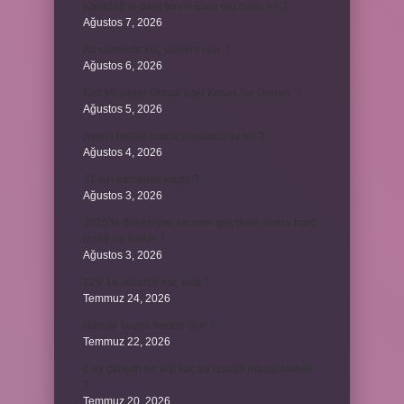
Karadağ’ın para birimi Euro mu dolar mı ?
Ağustos 7, 2026
Bir cümlede kaç yüklem olur ?
Ağustos 6, 2026
Kim Milyoner Olmak İster Kuran Ne Demek ?
Ağustos 5, 2026
Avans hesap borcu yapılandırılır mı ?
Ağustos 4, 2026
37 nin karekökü kaçtır ?
Ağustos 3, 2026
2025’te direksiyon sınavını geçtikten sonra harç
ücreti ne kadar ?
Ağustos 3, 2026
12V 1a adaptör kaç watt ?
Temmuz 24, 2026
Hamile koyun neden ölür ?
Temmuz 22, 2026
6 ay çalışan bir kişi kaç ay işsizlik maaşı alabilir
?
Temmuz 20, 2026