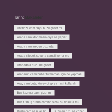
Tarih:
Makaleler
Antifirizli cam suyu buzu çözer mi
Araba camı donmasın diye ne yapılır
Araba camı neden buz tutar
Araba silecek suyuna camsil konur mu
Arabadaki buzu ne çözer
Arabanın camı buhar tutmaması için ne yapmalı
Araç cam buğu önleyici sprey nasıl kullanılır
Buz kazıyıcı camı çizer mi
Buz tutmuş araba camına sıcak su dökülür mü
Buzlu cam nasıl açılır
Buzu en hızlı ne çözer