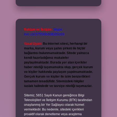
Reklam ve İletişim:
Skype:
live:.cid.575569c608265c69
Yasal Uyarı:
Bu internet sitesi, herhangi bir
marka, kurum veya şahıs şirketi ile hiçbir
bağlantısı bulunmamaktadır. Sitede yalnızca
kendi hazırladığımız makaleler
paylaşılmaktadır. Burada yer alan içerikler
haber niteliği taşımamakta olup, gerçek kurum
ve kişiler hakkında paylaşım yapılmamaktadır.
Gerçek kurum ve kişiler ile isim benzerlikleri
tamamen tesadüfidir. Sitemizdeki bilgiler
taslak halindedir ve tavsiye niteliği taşımazlar.
Sitemiz, 5651 Sayılı Kanun gereğince Bilgi
Teknolojileri ve İletişim Kurumu (BTK) tarafından
onaylanmış bir Yer Sağlayıcı olarak hizmet
vermektedir. Bu nedenle, sitedeki içerikleri
proaktif olarak denetleme veya araştırma