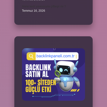
Anne kedi yavrusuyla çiftleşir mi ?
Temmuz 16, 2026