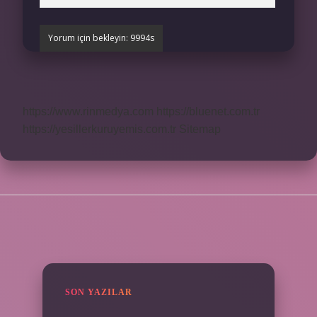
https://www.rinmedya.com
https://bluenet.com.tr
https://yesillerkuruyemis.com.tr
Sitemap
SIDEBAR
SON YAZILAR