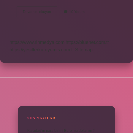
2
Devamını okuyun
10 Yorum
Kişi
Için
Ne
Kadar
Makarna
https://www.rinmedya.com
https://bluenet.com.tr
https://yesillerkuruyemis.com.tr
Sitemap
SIDEBAR
SON YAZILAR
Karadağ’ın para birimi Euro mu dolar mı ?