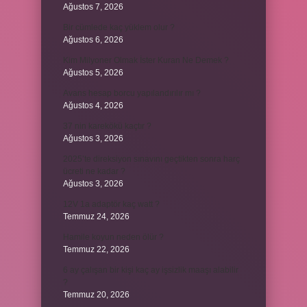
Ağustos 7, 2026
Bir cümlede kaç yüklem olur ?
Ağustos 6, 2026
Kim Milyoner Olmak İster Kuran Ne Demek ?
Ağustos 5, 2026
Avans hesap borcu yapılandırılır mı ?
Ağustos 4, 2026
37 nin karekökü kaçtır ?
Ağustos 3, 2026
2025’te direksiyon sınavını geçtikten sonra harç
ücreti ne kadar ?
Ağustos 3, 2026
12V 1a adaptör kaç watt ?
Temmuz 24, 2026
Hamile koyun neden ölür ?
Temmuz 22, 2026
6 ay çalışan bir kişi kaç ay işsizlik maaşı alabilir
?
Temmuz 20, 2026