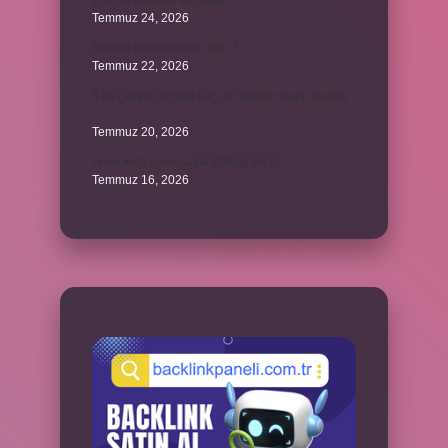
12V 1a adaptör kaç watt ?
Temmuz 24, 2026
Hamile koyun neden ölür ?
Temmuz 22, 2026
6 ay çalışan bir kişi kaç ay işsizlik maaşı alabilir
?
Temmuz 20, 2026
Anne kedi yavrusuyla çiftleşir mi ?
Temmuz 16, 2026