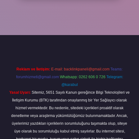
line
Reklam ve İletişim:
E-mail:
backlinkpaneli@gmail.com
Teams:
forumhizmeti@gmail.com
Whatsapp: 0262 606 0 726
Telegram:
@karabul
Yasal Uyarı:
Sitemiz, 5651 Sayılı Kanun gereğince Bilgi Teknolojileri ve
İletişim Kurumu (BTK) tarafından onaylanmış bir Yer Sağlayıcı olarak
hizmet vermektedir. Bu nedenle, sitedeki içerikleri proaktif olarak
denetleme veya araştırma yükümlülüğümüz bulunmamaktadır. Ancak,
üyelerimiz yazdıkları içeriklerin sorumluluğunu taşımakta olup, siteye
üye olarak bu sorumluluğu kabul etmiş sayılırlar. Bu internet sitesi,