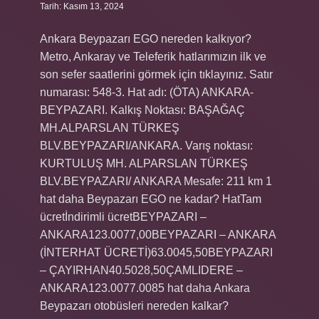
Tarih: Kasım 13, 2024
Ankara Beypazarı EGO nereden kalkıyor?
Metro, Ankaray ve Teleferik hatlarımızın ilk ve
son sefer saatlerini görmek için tıklayınız. Satır
numarası: 548-3. Hat adı: (ÖTA) ANKARA-
BEYPAZARI. Kalkış Noktası: BAŞAĞAÇ
MH.ALPARSLAN TÜRKEŞ
BLV.BEYPAZARI/ANKARA. Varış noktası:
KURTULUŞ MH. ALPARSLAN TÜRKEŞ
BLV.BEYPAZARI/ ANKARA Mesafe: 211 km 1
hat daha Beypazarı EGO ne kadar? HatTam
ücretİndirimli ücretBEYPAZARI –
ANKARA123.0077,00BEYPAZARI – ANKARA
(İNTERHAT ÜCRETİ)63.0045,50BEYPAZARI
– ÇAYIRHAN40.5028,50ÇAMLIDERE –
ANKARA123.0077.0085 hat daha Ankara
Beypazarı otobüsleri nereden kalkar?