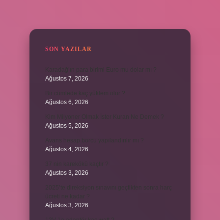
SIDEBAR
SON YAZILAR
Karadağ’ın para birimi Euro mu dolar mı ?
Ağustos 7, 2026
Bir cümlede kaç yüklem olur ?
Ağustos 6, 2026
Kim Milyoner Olmak İster Kuran Ne Demek ?
Ağustos 5, 2026
Avans hesap borcu yapılandırılır mı ?
Ağustos 4, 2026
37 nin karekökü kaçtır ?
Ağustos 3, 2026
2025’te direksiyon sınavını geçtikten sonra harç
ücreti ne kadar ?
Ağustos 3, 2026