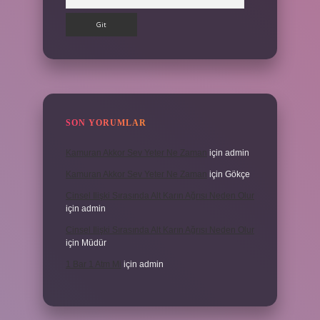
SON YORUMLAR
Kamuran Akkor Sev Yeter Ne Zaman
için
admin
Kamuran Akkor Sev Yeter Ne Zaman
için
Gökçe
Cinsel Ilişki Sırasında Alt Karın Ağrısı Neden Olur
için
admin
Cinsel Ilişki Sırasında Alt Karın Ağrısı Neden Olur
için
Müdür
1 Bar 1 Atm Mi
için
admin