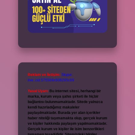
Reklam ve İletişim:
Skype:
live:.cid.575569c608265c69
Yasal Uyarı:
Bu internet sitesi, herhangi bir
marka, kurum veya şahıs şirketi ile hiçbir
bağlantısı bulunmamaktadır. Sitede yalnızca
kendi hazırladığımız makaleler
paylaşılmaktadır. Burada yer alan içerikler
haber niteliği taşımamakta olup, gerçek kurum
ve kişiler hakkında paylaşım yapılmamaktadır.
Gerçek kurum ve kişiler ile isim benzerlikleri
tamamen tesadüfidir. Sitemizdeki bilgiler