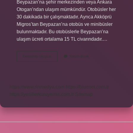
Beypazarı’na şehir merkezinden veya Ankara
Otogarı’ndan ulaşım mümkündür. Otobüsler her
30 dakikada bir çalışmaktadır. Ayrıca Akköprü
Migros’tan Beypazarı’na otobüs ve minibüsler
bulunmaktadır. Bu otobüslerle Beypazarı’na
ulaşım ücreti ortalama 15 TL civarındadır.…
Beypazarına
Devamını okuyun
Yorum Bırak
Hangi
Ego
Gider
https://www.rinmedya.com
https://bluenet.com.tr
https://yesillerkuruyemis.com.tr
Sitemap